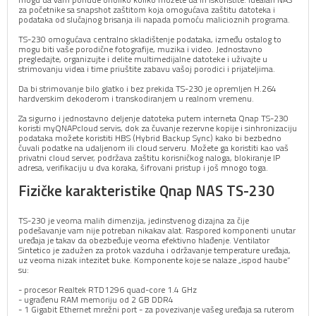
za početnike sa snapshot zaštitom koja omogućava zaštitu datoteka i
podataka od slučajnog brisanja ili napada pomoću malicioznih programa.
TS-230 omogućava centralno skladištenje podataka, između ostalog to
mogu biti vaše porodične fotografije, muzika i video. Jednostavno
pregledajte, organizujte i delite multimedijalne datoteke i uživajte u
strimovanju videa i time priuštite zabavu vašoj porodici i prijateljima.
Da bi strimovanje bilo glatko i bez prekida TS-230 je opremljen H.264
hardverskim dekoderom i transkodiranjem u realnom vremenu.
Za sigurno i jednostavno deljenje datoteka putem interneta Qnap TS-230
koristi myQNAPcloud servis, dok za čuvanje rezervne kopije i sinhronizaciju
podataka možete koristiti HBS (Hybrid Backup Sync) kako bi bezbedno
čuvali podatke na udaljenom ili cloud serveru. Možete ga koristiti kao vaš
privatni cloud server, podržava zaštitu korisničkog naloga, blokiranje IP
adresa, verifikaciju u dva koraka, šifrovani pristup i još mnogo toga.
Fizičke karakteristike Qnap NAS TS-230
TS-230 je veoma malih dimenzija, jedinstvenog dizajna za čije
podešavanje vam nije potreban nikakav alat. Raspored komponenti unutar
uređaja je takav da obezbeđuje veoma efektivno hlađenje. Ventilator
Sintetico je zadužen za protok vazduha i održavanje temperature uređaja,
uz veoma nizak intezitet buke. Komponente koje se nalaze „ispod haube“
su:
- procesor Realtek RTD1296 quad-core 1.4 GHz
- ugrađenu RAM memoriju od 2 GB DDR4
- 1 Gigabit Ethernet mrežni port - za povezivanje vašeg uređaja sa ruterom