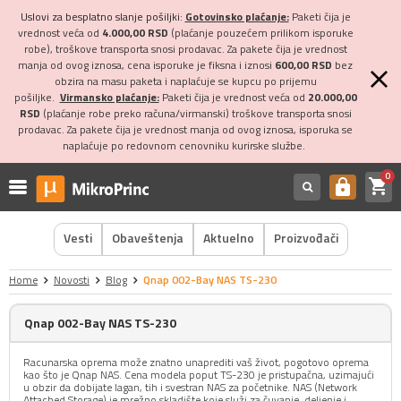
Uslovi za besplatno slanje pošiljki:
Gotovinsko plaćanje:
Paketi čija je
vrednost veća od
4.000,00 RSD
(plaćanje pouzećem prilikom isporuke
robe), troškove transporta snosi prodavac. Za pakete čija je vrednost
manja od ovog iznosa, cena isporuke je fiksna i iznosi
600,00 RSD
bez
obzira na masu paketa i naplaćuje se kupcu po prijemu
pošiljke.
Virmansko plaćanje:
Paketi čija je vrednost veća od
20.000,00
RSD
(plaćanje robe preko računa/virmanski) troškove transporta snosi
prodavac. Za pakete čija je vrednost manja od ovog iznosa, isporuka se
naplaćuje po redovnom cenovniku kurirske službe.
0
shopping_cart
https
Vesti
Obaveštenja
Aktuelno
Proizvođači
Home
Novosti
Blog
Qnap 002-Bay NAS TS-230
Qnap 002-Bay NAS TS-230
Racunarska oprema može znatno unaprediti vaš život, pogotovo oprema
kao što je Qnap NAS. Cena modela poput TS-230 je pristupačna, uzimajući
u obzir da dobijate lagan, tih i svestran NAS za početnike. NAS (Network
Attached Storage) je mrežno skladište koje služi za čuvanje, deljenje i