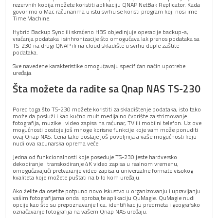
rezervnih kopija možete koristiti aplikaciju QNAP NetBak Replicator. Kada
govorimo o Mac računarima u istu svrhu se koristi program koji nosi ime
Time Machine.
Hybrid Backup Sync ili skraćeno HBS objedinjuje operacije backup-a,
vraćanja podataka i sinhronizacije što omogućava lak prenos podataka sa
TS-230 na drugi QNAP ili na cloud skladište u svrhu duple zaštite
podataka.
Sve navedene karakteristike omogućavaju specifičan način upotrebe
uređaja.
Šta možete da radite sa Qnap NAS TS-230
Pored toga što TS-230 možete koristiti za skladištenje podataka, isto tako
može da posluži i kao kućno multimedijalno čvorište za strimovanje
fotografija, muzike i video zapisa na računar, TV ili mobilni telefon. Uz ove
mogućnosti postoje još mnoge korisne funkcije koje vam može ponuditi
ovaj Qnap NAS. Cena tako postaje još povoljnija a vaše mogućnosti koju
nudi ova racunarska oprema veće.
Jedna od funkcionalnosti koje poseduje TS-230 jeste hardversko
dekodiranje i transkodiranje 4K video zapisa u realnom vremenu,
omogućavajući pretvaranje video zapisa u univerzalne formate visokog
kvaliteta koje možete puštati na bilo kom uređaju.
Ako želite da osetite potpuno novo iskustvo u organizovanju i upravljanju
vašim fotografijama onda isprobajte aplikaciju QuMagie. QuMagie nudi
opcije kao što su prepoznavanje lica, identifikaciju predmeta i geografsko
označavanje fotografija na vašem Qnap NAS uređaju.