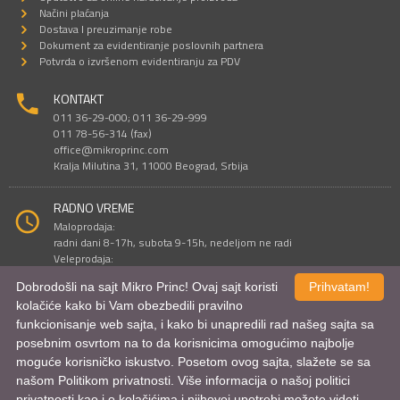
Načini plaćanja
Dostava I preuzimanje robe
Dokument za evidentiranje poslovnih partnera
Potvrda o izvršenom evidentiranju za PDV
KONTAKT
011 36-29-000; 011 36-29-999
011 78-56-314 (fax)
office@mikroprinc.com
Kralja Milutina 31, 11000 Beograd, Srbija
RADNO VREME
Maloprodaja:
radni dani 8-17h, subota 9-15h, nedeljom ne radi
Veleprodaja:
radni dani 9-16h, subotom i nedeljom ne radi
Dobrodošli na sajt Mikro Princ! Ovaj sajt koristi
Prihvatam!
kolačiće kako bi Vam obezbedili pravilno
funkcionisanje web sajta, i kako bi unapredili rad našeg sajta sa
Sve cene su iskazane u dinarima. PDV je uračunat u cenu.
posebnim osvrtom na to da korisnicima omogućimo najbolje
© Mikro Princ 1999 - 2026. Sva prava su zadržana.
Kreirao
*nbgcreator
|
Izdrada Internet prodavnice
,
Izrada sajta
i
mobilnih
moguće korisničko iskustvo. Posetom ovog sajta, slažete se sa
aplikacija
i
SEO optimizacija
našom Politikom privatnosti. Više informacija o našoj politici
privatnosti kao i o kolačićima i njihovoj upotrebi možete videti