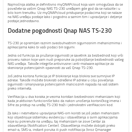
Najmoćnija alatka je definitivno myQNAPcloud koja vam omogućava da se
povežete sa vašim Qnap NAS TS-230 uređajem gde god da se nalazite i u
bilo kom trenutku. Uz myQNAPcloud pristupanje podacima koji se nalaze
na NAS uređaju postaje lako i pogodno a samim tim i upravljanje i deljenje
postaje jednostavno.
Dodatne pogodnosti Qnap NAS TS-230
TS-230 je opremljen raznim sveobuhvatnim sigurnosnim mehanizmima i
aplikacijama kako bi vaši podaci bili sigurni.
Jedna od funkcija za pružanje sigurnosti je savetnik za bezbednost koji vrši
proveru nakon koje vam nudi preporuke za poboljšanje bezbednosti vašeg
NAS uređaja. Takođe integriše antivirusne i anti-malware aplikacije za
skeniranje potencijalnih opasnosti za vaš Qnap TS-230.
Još jedna korisna funkcija je IP blokiranje koja blokira sve sumnjive IP
adrese. Takođe možete blokirati određene IP adrese u cilju povećanja
sigurnosti i smanjivanja potencijalnih malicioznih napada na vaš sistem
preko interneta.
Verifikacija u dva koraka je veoma koristan bezbednosni mehanizam koji
kada je aktiviran funkcioniše tako da nakon unošenja korisničkog imena i
šifre za pristup na uređaj TS-230 traži i jednokratni verifikacioni kod.
Za lako i nesmetano upravljanje NAS-om koristi se još jedan mehanizam
koji objedinjuje sistemsku evidenciju i obaveštenja o svim aplikacijama
koje su pokrenute na uređaju, taj mehanizam se zove Centar za
obaveštenja (Notification Center). Obaveštenja možete dobijati preko
email-a, SMS-a, instant poruka ili push notifikacija (kroz Qmanager