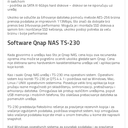
ili swtchom
- podrška za SATA III 6Gbps hard diskove – diskovi se ne isporučuju uz
uređaj
Ukoliko se odlučite za šifrovanje datoteka pomoću metode AES-256 brzina
prenosa podataka je impresivnih 113Mbps, što znači da dobijate brz
prenos bez žrtvovanja performansi. Moguća je i montaža SSD diskova a
samim tim i korišćenje SSD keširanja, ukoliko postoji potreba za veću
brzinu i bolje performanse.
Software Qnap NAS TS-230
Kada govorimo o uređaju kao što je Qnap NAS, cena koju ova racunarska
oprema ima može se pogrešno oceniti ukoliko gledate sam Qnap. Cena
nije diktirana samo hardverskim karakteristikama uređaja već i aplikacijama
koje koristi.
Kao i svaki Qnap NAS uređaj i TS-230 ima operativni sistem. Operativni
sistem koji koristi TS-230 je QTS 4.4.1 i podržava rad sa Windows, Mac,
Linux / UNIX operativnim sistemima. Poseduje veliki broj aplikacija koje
pružaju razne mogućnosti pri skladištenju, sinhronizaciji, pretraživanju i
arhiviranju datoteka. Omogućava lak pristup različitim uređajima, poput
USB memorija i mobilnih telefona, što olakšava prebacivanje datoteka sa
pomenutih uređaja.
TS-230 predstavlja fleksibilno rešenje za pravljenje rezervnih kopija i za
vraćanje izgubljenih podataka, podržava snapshot sistem, koji omogućava
lako vraćanje podataka koje ste imali u onom trenutku u kome ste napravili
snapshot.
Kod Windows operativnih sistema za povratak podataka i za pravljenje