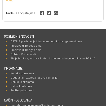
ovde
.
Podeli sa prijateljima
POSLEDNJE NOVOSTI
OPTRIS predstavlja infracrvenu optiku bez germanijuma
Proslava H-Bridges tima
Proslava H-Bridges tima
Optris - Važne vesti
Šta je lemilica, kako se koristi i koje su najbolje lemilice na tržištu?
INFORMACIJE
Kodeks ponašanja
Odustanak-saobraznost-reklamacije
Odluke o akcijama
Uslovi korišćenja
Politika privatnosti
NAČIN POSLOVANJA
Uputstvo za online naručivanje proizvoda