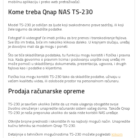
mobilnu aplikaciju i preko web pretraživača).
Kome treba Qnap NAS TS-230
Model TS-230 je odličan za ljude koji svakodnevno prave sadržaj, ili koji
žele sigurno da skladište podatke.
Fotograf ili videograf će imati priliku za brz prenos i transkodiranje fajlova.
Sve što im treba, biće im nekoliko klikova daleko. U krajnjem slučaju, uređaj
je dovoljno mali da ga mogu i poneti.
Što se tiče skladištenja podataka, tu funkciju mogu koristiti i fizička i pravna
lica. Kada govorimo o pravnim licima i poslovanju uopšte ovaj uređaj im
može pomoći u skladištenju dokumenata, prezentacija, ugovora, i drugih
fajlova kao i podatke o klijentima.
Fizička lica mogu koristiti TS-230 tako da skladište podatke, uživaju u
većem kvalitetu videa, ili oslobode prostor na personalnom računaru.
Prodaja računarske opreme
TS-230 je savršen ukoliko želite da uz mala ulaganja obogatite svoje
životno okruženje i unapredite računarski sistem vašeg doma. Takođe Qnap
TS-230 je naša preporuka ukoliko do sada niste koristili NAS uređaje.
Otkrijte brojne prednosti i iskoristite ih na najbolji mogući način. Unapredite
kućnu tehniku sa modelom Qnap TS-230.
Detaljnije o tehničkim mogućnostima TS-230 možete pogledati
klikom