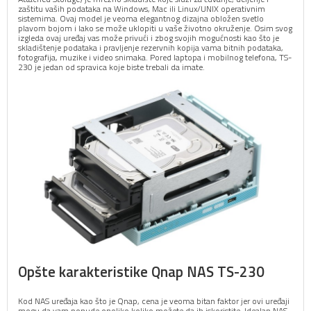
zaštitu vaših podataka na Windows, Mac ili Linux/UNIX operativnim
sistemima. Ovaj model je veoma elegantnog dizajna obložen svetlo
plavom bojom i lako se može uklopiti u vaše životno okruženje. Osim svog
izgleda ovaj uređaj vas može privući i zbog svojih mogućnosti kao što je
skladištenje podataka i pravljenje rezervnih kopija vama bitnih podataka,
fotografija, muzike i video snimaka. Pored laptopa i mobilnog telefona, TS-
230 je jedan od spravica koje biste trebali da imate.
Opšte karakteristike Qnap NAS TS-230
Kod NAS uređaja kao što je Qnap, cena je veoma bitan faktor jer ovi uređaji
mogu da vam ponude onoliko koliko možete da ih iskoristite. Idealan NAS