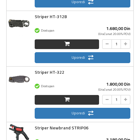
Uporedi
Striper HT-312B
1.680,
00
Din
Dostupan
(Uračunat 20.00% PDV)
Uporedi
Striper HT-322
1.800,
00
Din
Dostupan
(Uračunat 20.00% PDV)
Uporedi
Striper Newbrand STRIP06
3.180,
00
Din