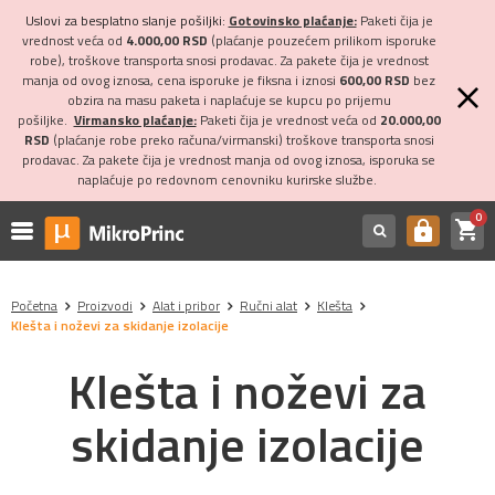
Uslovi za besplatno slanje pošiljki:
Gotovinsko plaćanje:
Paketi čija je
vrednost veća od
4.000,00 RSD
(plaćanje pouzećem prilikom isporuke
robe), troškove transporta snosi prodavac. Za pakete čija je vrednost
manja od ovog iznosa, cena isporuke je fiksna i iznosi
600,00 RSD
bez
obzira na masu paketa i naplaćuje se kupcu po prijemu
pošiljke.
Virmansko plaćanje:
Paketi čija je vrednost veća od
20.000,00
RSD
(plaćanje robe preko računa/virmanski) troškove transporta snosi
prodavac. Za pakete čija je vrednost manja od ovog iznosa, isporuka se
naplaćuje po redovnom cenovniku kurirske službe.
0
shopping_cart
https
Početna
Proizvodi
Alat i pribor
Ručni alat
Klešta
Klešta i noževi za skidanje izolacije
Klešta i noževi za
skidanje izolacije