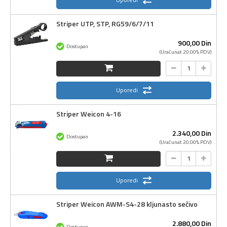
Striper UTP, STP, RG59/6/7/11
900,
00
Din
Dostupan
(Uračunat 20.00% PDV)
Uporedi
Striper Weicon 4-16
2.340,
00
Din
Dostupan
(Uračunat 20.00% PDV)
Uporedi
Striper Weicon AWM-S4-28 kljunasto sečivo
2.880,
00
Din
Dostupan