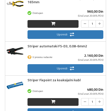
165mm
960,
00
Din
Dostupan
(Uračunat 20.00% PDV)
Uporedi
Striper automatski FS-D3, 0.08-6mm2
2.160,
00
Din
U procesu nabavke
(Uračunat 20.00% PDV)
Uporedi
Striper Fixpoint za koaksijalni kabl
480,
00
Din
Dostupan
(Uračunat 20.00% PDV)