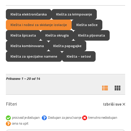
Klešta elektroničarska
Klešta za krimpovanje
Klešta i noževi za skidanje izolacije
Klešta sečice
Klešta špicasta
Klešta okrugla
Klešta pljosnata
Klešta kombinovana
Klešta papagajke
Klešta za specijalne namene
Klešta - setovi
Prikazano
1 – 20 od 14
Filteri
Izbriši sve
proizvod je dostupan
Dostupan za poručivanje
trenutno nedostupan
cena na upit