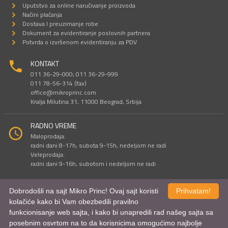
Uputstvo za online naručivanje proizvoda
Načini plaćanja
Dostava I preuzimanje robe
Dokument za evidentiranje poslovnih partnera
Potvrda o izvršenom evidentiranju za PDV
KONTAKT
011 36-29-000; 011 36-29-999
011 78-56-314 (fax)
office@mikroprinc.com
Kralja Milutina 31, 11000 Beograd, Srbija
RADNO VREME
Maloprodaja:
radni dani 8-17h, subota 9-15h, nedeljom ne radi
Veleprodaja:
radni dani 9-16h, subotom i nedeljom ne radi
Dobrodošli na sajt Mikro Princ! Ovaj sajt koristi
Prihvatam!
Sve cene su iskazane u dinarima. PDV je uračunat u cenu.
kolačiće kako bi Vam obezbedili pravilno
© Mikro Princ 1999 - 2026. Sva prava su zadržana.
funkcionisanje web sajta, i kako bi unapredili rad našeg sajta sa
Kreirao
*nbgcreator
|
Izdrada Internet prodavnice
,
Izrada sajta
i
mobilnih
aplikacija
i
SEO optimizacija
posebnim osvrtom na to da korisnicima omogućimo najbolje