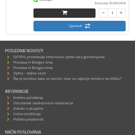
(Uračunat 20.00% PDV)
Uporedi
POSLEDNJE NOVOSTI
OPTRIS predstavlja infracrvenu optiku bez germanijuma
Proslava H-Bridges tima
Proslava H-Bridges tima
Optris - Važne vesti
Šta je lemilica, kako se koristi i koje su najbolje lemilice na tržištu?
INFORMACIJE
Kodeks ponašanja
Odustanak-saobraznost-reklamacije
Odluke o akcijama
Uslovi korišćenja
Politika privatnosti
NAČIN POSLOVANJA