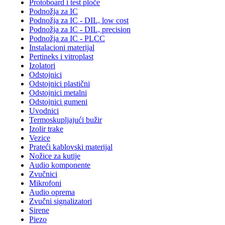
Protoboard i test ploče
Podnožja za IC
Podnožja za IC - DIL, low cost
Podnožja za IC - DIL, precision
Podnožja za IC - PLCC
Instalacioni materijal
Pertineks i vitroplast
Izolatori
Odstojnici
Odstojnici plastični
Odstojnici metalni
Odstojnici gumeni
Uvodnici
Termoskupljajući bužir
Izolir trake
Vezice
Prateći kablovski materijal
Nožice za kutije
Audio komponente
Zvučnici
Mikrofoni
Audio oprema
Zvučni signalizatori
Sirene
Piezo