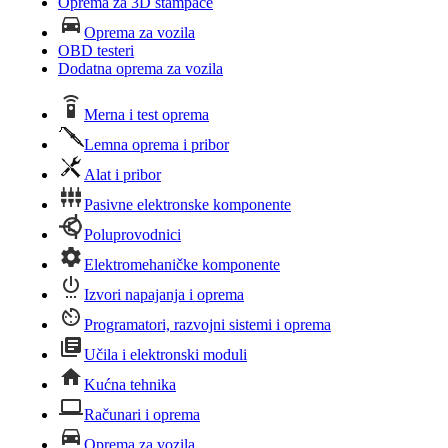
Oprema za 3D štampače
Oprema za vozila
OBD testeri
Dodatna oprema za vozila
Merna i test oprema
Lemna oprema i pribor
Alat i pribor
Pasivne elektronske komponente
Poluprovodnici
Elektromehaničke komponente
Izvori napajanja i oprema
Programatori, razvojni sistemi i oprema
Učila i elektronski moduli
Kućna tehnika
Računari i oprema
Oprema za vozila