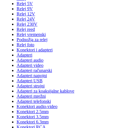
Relej 5V
Relej 9V
Relej 12V
Relej 24V
Relej 230V
Relej reed
Relej vremenski
Podnožja za relej
Relej foto
Konektori i adapteri
Adapteri
Adapteri audio
Adapteri video
Adapteri računarski
Adapteri napojni
Adapteri USB
Adapteri strujni
Adapteri za koaksijalne kablove
Adapteri mrežni
Adapteri telefonski
Konektori audio-video
Konektori 2.5mm
Konektori 3.5mm
Konektori 6.3mm
Konektori RCA