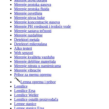
Merenje broja obrtaja
Merenje protoka gasova
Merenje protoka fluida
Merenje osvetljaja
Merenje nivoa buke
Merenje koncentracije gasova
Merenje PH vrednosti i tvrdoće vode
Merenje sastava tečnosti
Merenje razdaljine
Detektori metala
Detektori mikrotalasa
Alko testeri
Web senzori
Merenje kvaliteta vazduha
Merenje debljine materijala
Merenje nitrata u namirnicama
Merenje vibracije
Pribor za mernu opremu
Lemna oprema i pribor
Lemilice
Lemilice Ersa
Lemilice Weller
Lemilice ostalih proizvođača
Lemne stanice
Lemne stanice Ersa