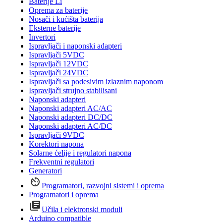
Baterije Li
Oprema za baterije
Nosači i kućišta baterija
Eksterne baterije
Invertori
Ispravljači i naponski adapteri
Ispravljači 5VDC
Ispravljači 12VDC
Ispravljači 24VDC
Ispravljači sa podesivim izlaznim naponom
Ispravljači strujno stabilisani
Naponski adapteri
Naponski adapteri AC/AC
Naponski adapteri DC/DC
Naponski adapteri AC/DC
Ispravljači 9VDC
Korektori napona
Solarne ćelije i regulatori napona
Frekventni regulatori
Generatori
Programatori, razvojni sistemi i oprema
Programatori i oprema
Učila i elektronski moduli
Arduino compatible