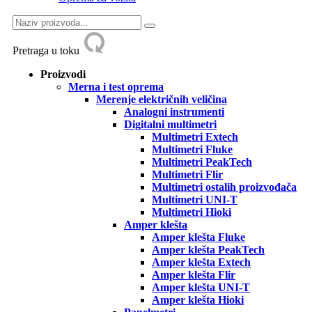
Pretraga u toku
Proizvodi
Merna i test oprema
Merenje električnih veličina
Analogni instrumenti
Digitalni multimetri
Multimetri Extech
Multimetri Fluke
Multimetri PeakTech
Multimetri Flir
Multimetri ostalih proizvođača
Multimetri UNI-T
Multimetri Hioki
Amper klešta
Amper klešta Fluke
Amper klešta PeakTech
Amper klešta Extech
Amper klešta Flir
Amper klešta UNI-T
Amper klešta Hioki