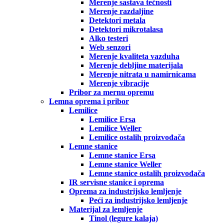
Merenje sastava tečnosti
Merenje razdaljine
Detektori metala
Detektori mikrotalasa
Alko testeri
Web senzori
Merenje kvaliteta vazduha
Merenje debljine materijala
Merenje nitrata u namirnicama
Merenje vibracije
Pribor za mernu opremu
Lemna oprema i pribor
Lemilice
Lemilice Ersa
Lemilice Weller
Lemilice ostalih proizvođača
Lemne stanice
Lemne stanice Ersa
Lemne stanice Weller
Lemne stanice ostalih proizvođača
IR servisne stanice i oprema
Oprema za industrijsko lemljenje
Peći za industrijsko lemljenje
Materijal za lemljenje
Tinol (legure kalaja)