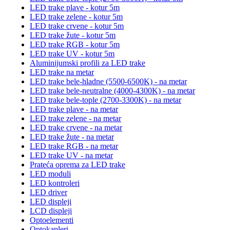
LED trake plave - kotur 5m
LED trake zelene - kotur 5m
LED trake crvene - kotur 5m
LED trake žute - kotur 5m
LED trake RGB - kotur 5m
LED trake UV - kotur 5m
Aluminijumski profili za LED trake
LED trake na metar
LED trake bele-hladne (5500-6500K) - na metar
LED trake bele-neutralne (4000-4300K) - na metar
LED trake bele-tople (2700-3300K) - na metar
LED trake plave - na metar
LED trake zelene - na metar
LED trake crvene - na metar
LED trake žute - na metar
LED trake RGB - na metar
LED trake UV - na metar
Prateća oprema za LED trake
LED moduli
LED kontroleri
LED driver
LED displeji
LCD displeji
Optoelementi
Optokapleri