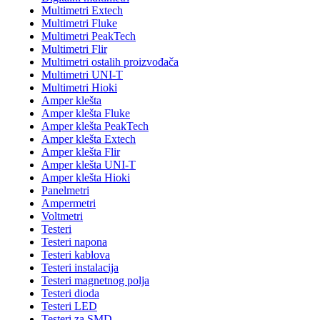
Multimetri Extech
Multimetri Fluke
Multimetri PeakTech
Multimetri Flir
Multimetri ostalih proizvođača
Multimetri UNI-T
Multimetri Hioki
Amper klešta
Amper klešta Fluke
Amper klešta PeakTech
Amper klešta Extech
Amper klešta Flir
Amper klešta UNI-T
Amper klešta Hioki
Panelmetri
Ampermetri
Voltmetri
Testeri
Testeri napona
Testeri kablova
Testeri instalacija
Testeri magnetnog polja
Testeri dioda
Testeri LED
Testeri za SMD