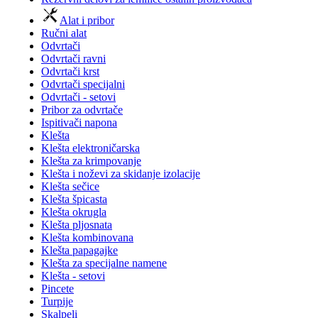
Alat i pribor
Ručni alat
Odvrtači
Odvrtači ravni
Odvrtači krst
Odvrtači specijalni
Odvrtači - setovi
Pribor za odvrtače
Ispitivači napona
Klešta
Klešta elektroničarska
Klešta za krimpovanje
Klešta i noževi za skidanje izolacije
Klešta sečice
Klešta špicasta
Klešta okrugla
Klešta pljosnata
Klešta kombinovana
Klešta papagajke
Klešta za specijalne namene
Klešta - setovi
Pincete
Turpije
Skalpeli