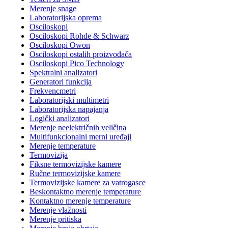
Merenje snage
Laboratorijska oprema
Osciloskopi
Osciloskopi Rohde & Schwarz
Osciloskopi Owon
Osciloskopi ostalih proizvođača
Osciloskopi Pico Technology
Spektralni analizatori
Generatori funkcija
Frekvencmetri
Laboratorijski multimetri
Laboratorijska napajanja
Logički analizatori
Merenje neelektričnih veličina
Multifunkcionalni merni uređaji
Merenje temperature
Termovizija
Fiksne termovizijske kamere
Ručne termovizijske kamere
Termovizijske kamere za vatrogasce
Beskontaktno merenje temperature
Kontaktno merenje temperature
Merenje vlažnosti
Merenje pritiska