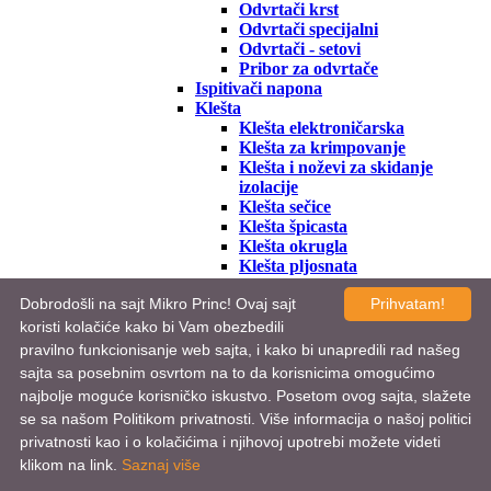
Odvrtači krst
Odvrtači specijalni
Odvrtači - setovi
Pribor za odvrtače
Ispitivači napona
Klešta
Klešta elektroničarska
Klešta za krimpovanje
Klešta i noževi za skidanje
izolacije
Klešta sečice
Klešta špicasta
Klešta okrugla
Klešta pljosnata
Klešta kombinovana
Dobrodošli na sajt Mikro Princ! Ovaj sajt
Prihvatam!
Klešta papagajke
Klešta za specijalne namene
koristi kolačiće kako bi Vam obezbedili
Klešta - setovi
pravilno funkcionisanje web sajta, i kako bi unapredili rad našeg
Pincete
sajta sa posebnim osvrtom na to da korisnicima omogućimo
Turpije
najbolje moguće korisničko iskustvo. Posetom ovog sajta, slažete
Skalpeli
se sa našom Politikom privatnosti. Više informacija o našoj politici
Šila
privatnosti kao i o kolačićima i njihovoj upotrebi možete videti
Imbusi
Ključevi
klikom na link.
Saznaj više
Nasadni ključevi