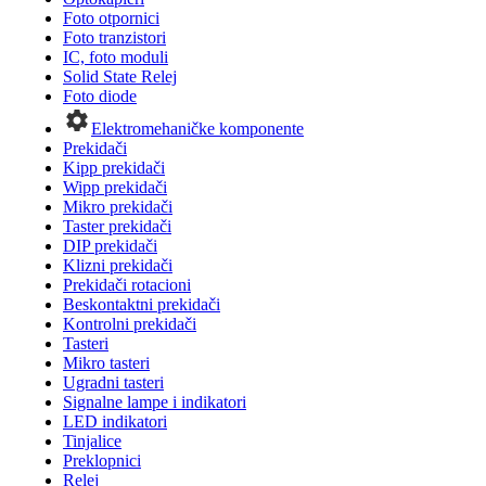
Foto otpornici
Foto tranzistori
IC, foto moduli
Solid State Relej
Foto diode
Elektromehaničke komponente
Prekidači
Kipp prekidači
Wipp prekidači
Mikro prekidači
Taster prekidači
DIP prekidači
Klizni prekidači
Prekidači rotacioni
Beskontaktni prekidači
Kontrolni prekidači
Tasteri
Mikro tasteri
Ugradni tasteri
Signalne lampe i indikatori
LED indikatori
Tinjalice
Preklopnici
Relej