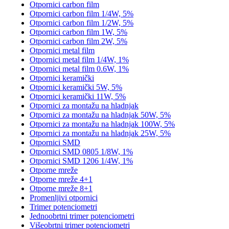
Otpornici carbon film
Otpornici carbon film 1/4W, 5%
Otpornici carbon film 1/2W, 5%
Otpornici carbon film 1W, 5%
Otpornici carbon film 2W, 5%
Otpornici metal film
Otpornici metal film 1/4W, 1%
Otpornici metal film 0.6W, 1%
Otpornici keramički
Otpornici keramički 5W, 5%
Otpornici keramički 11W, 5%
Otpornici za montažu na hladnjak
Otpornici za montažu na hladnjak 50W, 5%
Otpornici za montažu na hladnjak 100W, 5%
Otpornici za montažu na hladnjak 25W, 5%
Otpornici SMD
Otpornici SMD 0805 1/8W, 1%
Otpornici SMD 1206 1/4W, 1%
Otporne mreže
Otporne mreže 4+1
Otporne mreže 8+1
Promenljivi otpornici
Trimer potenciometri
Jednoobrtni trimer potenciometri
Višeobrtni trimer potenciometri