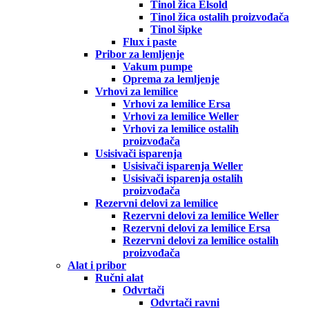
Tinol žica Elsold
Tinol žica ostalih proizvođača
Tinol šipke
Flux i paste
Pribor za lemljenje
Vakum pumpe
Oprema za lemljenje
Vrhovi za lemilice
Vrhovi za lemilice Ersa
Vrhovi za lemilice Weller
Vrhovi za lemilice ostalih
proizvođača
Usisivači isparenja
Usisivači isparenja Weller
Usisivači isparenja ostalih
proizvođača
Rezervni delovi za lemilice
Rezervni delovi za lemilice Weller
Rezervni delovi za lemilice Ersa
Rezervni delovi za lemilice ostalih
proizvođača
Alat i pribor
Ručni alat
Odvrtači
Odvrtači ravni