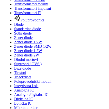
Transformatori torusni
Transformatori impulsni
Transformatori EI
Poluprovodnici
Diode
Standardne diode
Šotki diode
Zener diode
Zener diode 1/2W
Zener diode SMD 1/2W
Zener diode 1.3W
Zener diode 2W
Diodni mostovi
Supresori ( TVS )
Brze diode
Tiristori
Triaci/diaci
Poluprovodnički moduli
Integrisana kola
Analogna IC
Analogno/digitalna IC
Digitalna IC
Logička IC
Mikrokontroleri