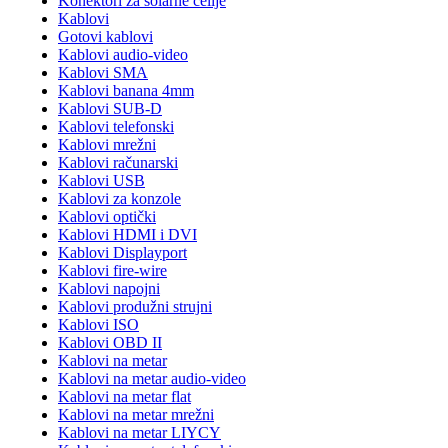
Konektori za solarne ćelije
Kablovi
Gotovi kablovi
Kablovi audio-video
Kablovi SMA
Kablovi banana 4mm
Kablovi SUB-D
Kablovi telefonski
Kablovi mrežni
Kablovi računarski
Kablovi USB
Kablovi za konzole
Kablovi optički
Kablovi HDMI i DVI
Kablovi Displayport
Kablovi fire-wire
Kablovi napojni
Kablovi produžni strujni
Kablovi ISO
Kablovi OBD II
Kablovi na metar
Kablovi na metar audio-video
Kablovi na metar flat
Kablovi na metar mrežni
Kablovi na metar LIYCY