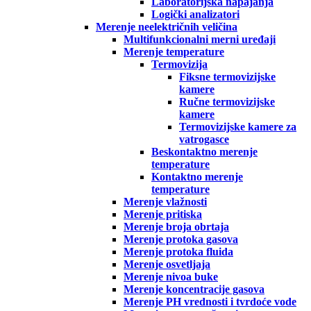
Laboratorijska napajanja
Logički analizatori
Merenje neelektričnih veličina
Multifunkcionalni merni uređaji
Merenje temperature
Termovizija
Fiksne termovizijske
kamere
Ručne termovizijske
kamere
Termovizijske kamere za
vatrogasce
Beskontaktno merenje
temperature
Kontaktno merenje
temperature
Merenje vlažnosti
Merenje pritiska
Merenje broja obrtaja
Merenje protoka gasova
Merenje protoka fluida
Merenje osvetljaja
Merenje nivoa buke
Merenje koncentracije gasova
Merenje PH vrednosti i tvrdoće vode