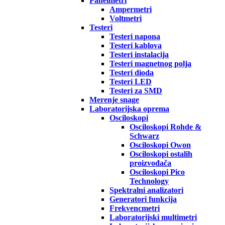
Panelmetri
Ampermetri
Voltmetri
Testeri
Testeri napona
Testeri kablova
Testeri instalacija
Testeri magnetnog polja
Testeri dioda
Testeri LED
Testeri za SMD
Merenje snage
Laboratorijska oprema
Osciloskopi
Osciloskopi Rohde &
Schwarz
Osciloskopi Owon
Osciloskopi ostalih
proizvođača
Osciloskopi Pico
Technology
Spektralni analizatori
Generatori funkcija
Frekvencmetri
Laboratorijski multimetri