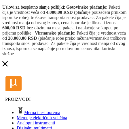
Uslovi za besplatno slanje pošiljki:
Gotovinsko plaćanje:
Paketi
čija je vrednost veća od
4.000,00 RSD
(plaćanje pouzećem prilikom
isporuke robe), troškove transporta snosi prodavac. Za pakete čija je
vrednost manja od ovog iznosa, cena isporuke je fiksna i iznosi
600,00 RSD
bez obzira na masu paketa i naplaćuje se kupcu po
prijemu pošiljke.
Virmansko plaćanje:
Paketi čija je vrednost veća
od
20.000,00 RSD
(plaćanje robe preko računa/virmanski) troškove
transporta snosi prodavac. Za pakete čija je vrednost manja od ovog
iznosa, isporuka se naplaćuje po redovnom cenovniku kurirske
službe.
PROIZVODI
Merna i test oprema
Merenje električnih veličina
Analogni instrumenti
Digitalni multimetri