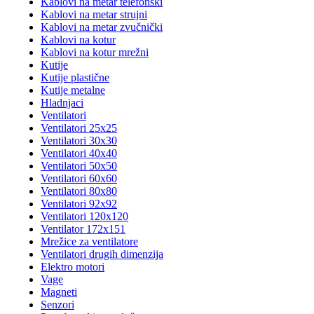
Kablovi na metar telefonski
Kablovi na metar strujni
Kablovi na metar zvučnički
Kablovi na kotur
Kablovi na kotur mrežni
Kutije
Kutije plastične
Kutije metalne
Hladnjaci
Ventilatori
Ventilatori 25x25
Ventilatori 30x30
Ventilatori 40x40
Ventilatori 50x50
Ventilatori 60x60
Ventilatori 80x80
Ventilatori 92x92
Ventilatori 120x120
Ventilator 172x151
Mrežice za ventilatore
Ventilatori drugih dimenzija
Elektro motori
Vage
Magneti
Senzori