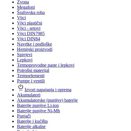
Zvona
Megafoni
Šrafovska roba
Vijci
Vijci plastični
Vijci - setovi
Vijci DIN7985
Vijci DIN84
Navrtke i podloške
Hemijski proizvodi
Sprejevi
Lepkovi
Termoprovodne paste i lepkovi
Potrošni materijal
Termoelementi
Pumpe i ventili
Izvori napajanja i oprema
Akumulatori
Akumulatorske (punjive) baterije
Baterije punjive Li-ion
Baterije punjive Ni-Mh
Punjači
Baterije i kućišta
Baterije alkalne