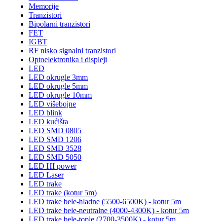
Memorije
Tranzistori
Bipolarni tranzistori
FET
IGBT
RF nisko signalni tranzistori
Optoelektronika i displeji
LED
LED okrugle 3mm
LED okrugle 5mm
LED okrugle 10mm
LED višebojne
LED blink
LED kućišta
LED SMD 0805
LED SMD 1206
LED SMD 3528
LED SMD 5050
LED HI power
LED Laser
LED trake
LED trake (kotur 5m)
LED trake bele-hladne (5500-6500K) - kotur 5m
LED trake bele-neutralne (4000-4300K) - kotur 5m
LED trake bele-tople (2700-3500K) - kotur 5m