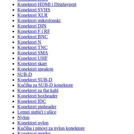
Konektori HDMI i Displayport
Konektori SVHS
Konektori XLR
Konektori mikrofonski
Konektori DIN
Konektori F i RF
Konektori BNC
Konektori N
Konektori TNC
Konektori SMA
Konektori UHF
Konektori skart
Konektori speakon
SUB-D
Konektori SUB-D
Kućišta za SUB-D konektore
Konektori za flat kabl
Konektori boxheader
Konektori IDC
Konektori pinheader
Lemni stubići i ušice
Nylon
Konektori nylon
Kućišta i pinovi za nylon konektore
Konektori mrežni