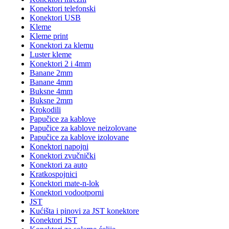
Konektori telefonski
Konektori USB
Kleme
Kleme print
Konektori za klemu
Luster kleme
Konektori 2 i 4mm
Banane 2mm
Banane 4mm
Buksne 4mm
Buksne 2mm
Krokodili
Papučice za kablove
Papučice za kablove neizolovane
Papučice za kablove izolovane
Konektori napojni
Konektori zvučnički
Konektori za auto
Kratkospojnici
Konektori mate-n-lok
Konektori vodootporni
JST
Kućišta i pinovi za JST konektore
Konektori JST