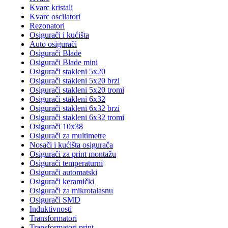
Kvarc kristali
Kvarc oscilatori
Rezonatori
Osigurači i kućišta
Auto osigurači
Osigurači Blade
Osigurači Blade mini
Osigurači stakleni 5x20
Osigurači stakleni 5x20 brzi
Osigurači stakleni 5x20 tromi
Osigurači stakleni 6x32
Osigurači stakleni 6x32 brzi
Osigurači stakleni 6x32 tromi
Osigurači 10x38
Osigurači za multimetre
Nosači i kućišta osigurača
Osigurači za print montažu
Osigurači temperaturni
Osigurači automatski
Osigurači keramički
Osigurači za mikrotalasnu
Osigurači SMD
Induktivnosti
Transformatori
Transformatori print