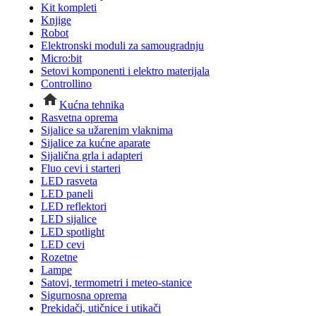
Kit kompleti
Knjige
Robot
Elektronski moduli za samougradnju
Micro:bit
Setovi komponenti i elektro materijala
Controllino
Kućna tehnika
Rasvetna oprema
Sijalice sa užarenim vlaknima
Sijalice za kućne aparate
Sijalična grla i adapteri
Fluo cevi i starteri
LED rasveta
LED paneli
LED reflektori
LED sijalice
LED spotlight
LED cevi
Rozetne
Lampe
Satovi, termometri i meteo-stanice
Sigurnosna oprema
Prekidači, utičnice i utikači