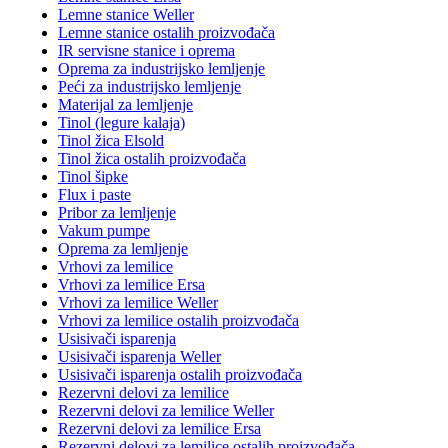
Lemne stanice Weller
Lemne stanice ostalih proizvođača
IR servisne stanice i oprema
Oprema za industrijsko lemljenje
Peći za industrijsko lemljenje
Materijal za lemljenje
Tinol (legure kalaja)
Tinol žica Elsold
Tinol žica ostalih proizvođača
Tinol šipke
Flux i paste
Pribor za lemljenje
Vakum pumpe
Oprema za lemljenje
Vrhovi za lemilice
Vrhovi za lemilice Ersa
Vrhovi za lemilice Weller
Vrhovi za lemilice ostalih proizvođača
Usisivači isparenja
Usisivači isparenja Weller
Usisivači isparenja ostalih proizvođača
Rezervni delovi za lemilice
Rezervni delovi za lemilice Weller
Rezervni delovi za lemilice Ersa
Rezervni delovi za lemilice ostalih proizvođača