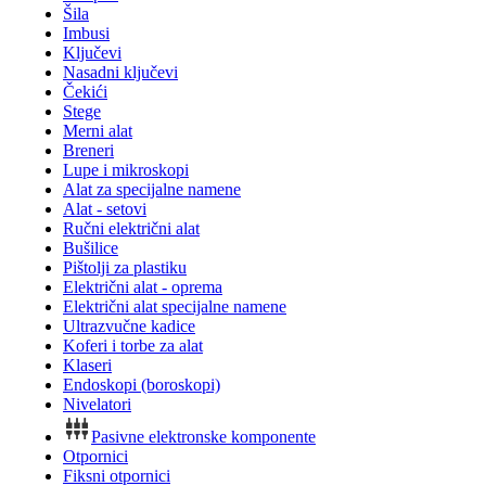
Šila
Imbusi
Ključevi
Nasadni ključevi
Čekići
Stege
Merni alat
Breneri
Lupe i mikroskopi
Alat za specijalne namene
Alat - setovi
Ručni električni alat
Bušilice
Pištolji za plastiku
Električni alat - oprema
Električni alat specijalne namene
Ultrazvučne kadice
Koferi i torbe za alat
Klaseri
Endoskopi (boroskopi)
Nivelatori
Pasivne elektronske komponente
Otpornici
Fiksni otpornici