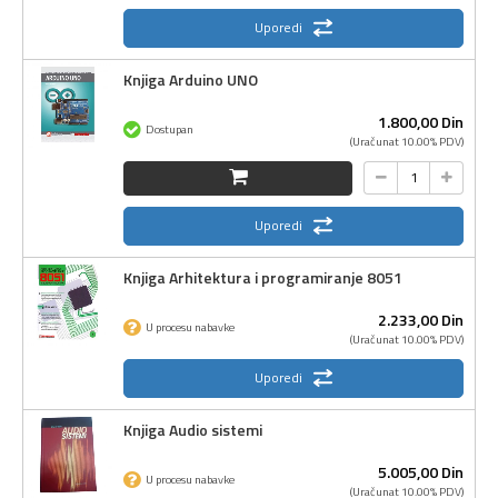
Uporedi
Knjiga Arduino UNO
1.800,
00
Din
Dostupan
(Uračunat 10.00% PDV)
Uporedi
Knjiga Arhitektura i programiranje 8051
2.233,
00
Din
U procesu nabavke
(Uračunat 10.00% PDV)
Uporedi
Knjiga Audio sistemi
5.005,
00
Din
U procesu nabavke
(Uračunat 10.00% PDV)