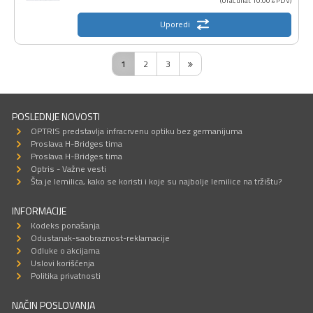
Uporedi
1
2
3
POSLEDNJE NOVOSTI
OPTRIS predstavlja infracrvenu optiku bez germanijuma
Proslava H-Bridges tima
Proslava H-Bridges tima
Optris - Važne vesti
Šta je lemilica, kako se koristi i koje su najbolje lemilice na tržištu?
INFORMACIJE
Kodeks ponašanja
Odustanak-saobraznost-reklamacije
Odluke o akcijama
Uslovi korišćenja
Politika privatnosti
NAČIN POSLOVANJA