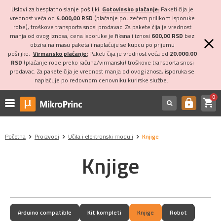
Uslovi za besplatno slanje pošiljki:
Gotovinsko plaćanje:
Paketi čija je
vrednost veća od
4.000,00 RSD
(plaćanje pouzećem prilikom isporuke
robe), troškove transporta snosi prodavac. Za pakete čija je vrednost
manja od ovog iznosa, cena isporuke je fiksna i iznosi
600,00 RSD
bez
obzira na masu paketa i naplaćuje se kupcu po prijemu
pošiljke.
Virmansko plaćanje:
Paketi čija je vrednost veća od
20.000,00
RSD
(plaćanje robe preko računa/virmanski) troškove transporta snosi
prodavac. Za pakete čija je vrednost manja od ovog iznosa, isporuka se
naplaćuje po redovnom cenovniku kurirske službe.
0
shopping_cart
https
Početna
Proizvodi
Učila i elektronski moduli
Knjige
Knjige
Arduino compatible
Kit kompleti
Knjige
Robot