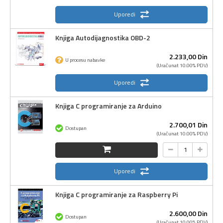
Uporedi
Knjiga Autodijagnostika OBD-2
2.233,
00
Din
U procesu nabavke
(Uračunat 10.00% PDV)
Uporedi
Knjiga C programiranje za Arduino
2.700,
01
Din
Dostupan
(Uračunat 10.00% PDV)
Uporedi
Knjiga C programiranje za Raspberry Pi
2.600,
00
Din
Dostupan
(Uračunat 10.00% PDV)