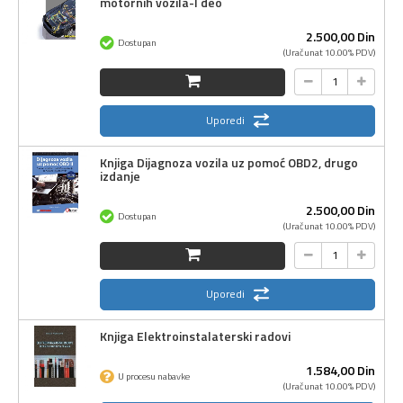
motornih vozila-I deo
2.500,
00
Din
Dostupan
(Uračunat 10.00% PDV)
Uporedi
Knjiga Dijagnoza vozila uz pomoć OBD2, drugo
izdanje
2.500,
00
Din
Dostupan
(Uračunat 10.00% PDV)
Uporedi
Knjiga Elektroinstalaterski radovi
1.584,
00
Din
U procesu nabavke
(Uračunat 10.00% PDV)