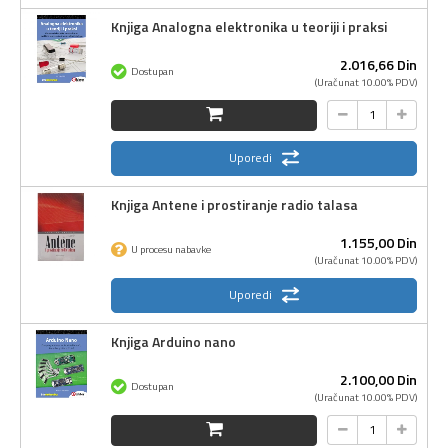
Knjiga Analogna elektronika u teoriji i praksi
2.016,
66
Din
Dostupan
(Uračunat 10.00% PDV)
Uporedi
Knjiga Antene i prostiranje radio talasa
1.155,
00
Din
U procesu nabavke
(Uračunat 10.00% PDV)
Uporedi
Knjiga Arduino nano
2.100,
00
Din
Dostupan
(Uračunat 10.00% PDV)