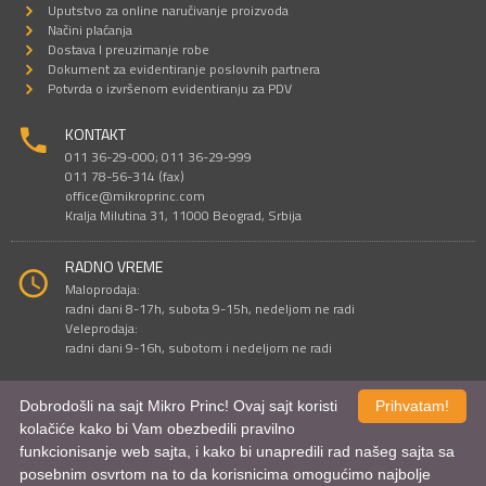
Uputstvo za online naručivanje proizvoda
Načini plaćanja
Dostava I preuzimanje robe
Dokument za evidentiranje poslovnih partnera
Potvrda o izvršenom evidentiranju za PDV
KONTAKT
011 36-29-000; 011 36-29-999
011 78-56-314 (fax)
office@mikroprinc.com
Kralja Milutina 31, 11000 Beograd, Srbija
RADNO VREME
Maloprodaja:
radni dani 8-17h, subota 9-15h, nedeljom ne radi
Veleprodaja:
radni dani 9-16h, subotom i nedeljom ne radi
Dobrodošli na sajt Mikro Princ! Ovaj sajt koristi
Prihvatam!
Sve cene su iskazane u dinarima. PDV je uračunat u cenu.
kolačiće kako bi Vam obezbedili pravilno
© Mikro Princ 1999 - 2026. Sva prava su zadržana.
funkcionisanje web sajta, i kako bi unapredili rad našeg sajta sa
Kreirao
*nbgcreator
|
Izdrada Internet prodavnice
,
Izrada sajta
i
mobilnih
aplikacija
i
SEO optimizacija
posebnim osvrtom na to da korisnicima omogućimo najbolje