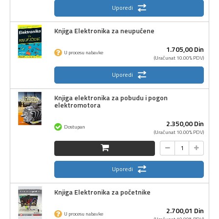
Uporedi
Knjiga Elektronika za neupućene
1.705,
00
Din
U procesu nabavke
(Uračunat 10.00% PDV)
Uporedi
Knjiga elektronika za pobudu i pogon
elektromotora
2.350,
00
Din
Dostupan
(Uračunat 10.00% PDV)
Uporedi
Knjiga Elektronika za početnike
2.700,
01
Din
U procesu nabavke
(Uračunat 10.00% PDV)