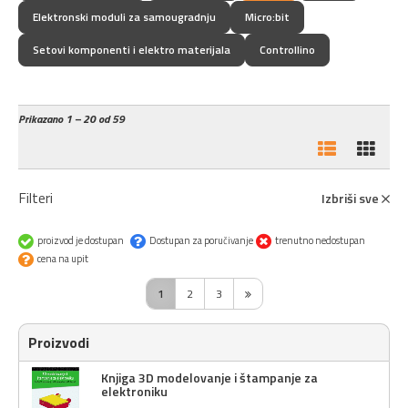
Elektronski moduli za samougradnju
Micro:bit
Setovi komponenti i elektro materijala
Controllino
Prikazano
1 – 20 od 59
Filteri
Izbriši sve
proizvod je dostupan
Dostupan za poručivanje
trenutno nedostupan
cena na upit
1
2
3
Proizvodi
Knjiga 3D modelovanje i štampanje za
elektroniku