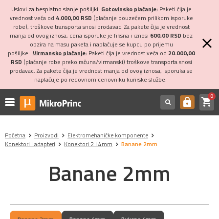
Uslovi za besplatno slanje pošiljki:
Gotovinsko plaćanje:
Paketi čija je
vrednost veća od
4.000,00 RSD
(plaćanje pouzećem prilikom isporuke
robe), troškove transporta snosi prodavac. Za pakete čija je vrednost
manja od ovog iznosa, cena isporuke je fiksna i iznosi
600,00 RSD
bez
obzira na masu paketa i naplaćuje se kupcu po prijemu
pošiljke.
Virmansko plaćanje:
Paketi čija je vrednost veća od
20.000,00
RSD
(plaćanje robe preko računa/virmanski) troškove transporta snosi
prodavac. Za pakete čija je vrednost manja od ovog iznosa, isporuka se
naplaćuje po redovnom cenovniku kurirske službe.
0
shopping_cart
https
Početna
Proizvodi
Elektromehaničke komponente
Konektori i adapteri
Konektori 2 i 4mm
Banane 2mm
Banane 2mm