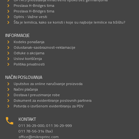
Proslava H-Bridges tima
Proslava H-Bridges tima
Optris - Važne vesti
Šta je lemilica, kako se koristi i koje su najbolje lemilice na tržištu?
INFORMACIJE
Kodeks ponašanja
Odustanak-saobraznost-reklamacije
Odluke o akcijama
Uslovi korišćenja
Politika privatnosti
NAČIN POSLOVANJA
Uputstvo za online naručivanje proizvoda
Načini plaćanja
Dostava I preuzimanje robe
Dokument za evidentiranje poslovnih partnera
Potvrda o izvršenom evidentiranju za PDV
KONTAKT
011 36-29-000; 011 36-29-999
011 78-56-314 (fax)
office@mikroprinc.com