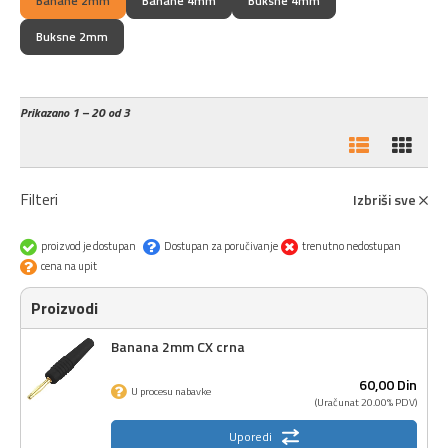
Banane 2mm
Banane 4mm
Buksne 4mm
Buksne 2mm
Prikazano
1 – 20 od 3
Filteri
Izbriši sve
proizvod je dostupan
Dostupan za poručivanje
trenutno nedostupan
cena na upit
Proizvodi
Banana 2mm CX crna
60,
00
Din
U procesu nabavke
(Uračunat 20.00% PDV)
Uporedi