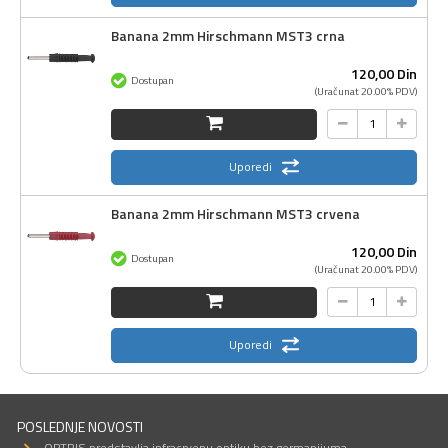
Banana 2mm Hirschmann MST3 crna
120,
00
Din
Dostupan
(Uračunat 20.00% PDV)
Uporedi
Banana 2mm Hirschmann MST3 crvena
120,
00
Din
Dostupan
(Uračunat 20.00% PDV)
Uporedi
POSLEDNJE NOVOSTI
OPTRIS predstavlja infracrvenu optiku bez germanijuma