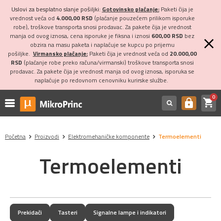
Uslovi za besplatno slanje pošiljki:
Gotovinsko plaćanje:
Paketi čija je
vrednost veća od
4.000,00 RSD
(plaćanje pouzećem prilikom isporuke
robe), troškove transporta snosi prodavac. Za pakete čija je vrednost
manja od ovog iznosa, cena isporuke je fiksna i iznosi
600,00 RSD
bez
obzira na masu paketa i naplaćuje se kupcu po prijemu
pošiljke.
Virmansko plaćanje:
Paketi čija je vrednost veća od
20.000,00
RSD
(plaćanje robe preko računa/virmanski) troškove transporta snosi
prodavac. Za pakete čija je vrednost manja od ovog iznosa, isporuka se
naplaćuje po redovnom cenovniku kurirske službe.
0
shopping_cart
https
Početna
Proizvodi
Elektromehaničke komponente
Termoelementi
Termoelementi
Prekidači
Tasteri
Signalne lampe i indikatori