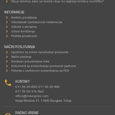
Šta je lemilica, kako se koristi i koje su najbolje lemilice na tržištu?
INFORMACIJE
Kodeks ponašanja
Odustanak-saobraznost-reklamacije
Odluke o akcijama
Uslovi korišćenja
Politika privatnosti
NAČIN POSLOVANJA
Uputstvo za online naručivanje proizvoda
Načini plaćanja
Dostava I preuzimanje robe
Dokument za evidentiranje poslovnih partnera
Potvrda o izvršenom evidentiranju za PDV
KONTAKT
011 36-29-000; 011 36-29-999
011 78-56-314 (fax)
office@mikroprinc.com
Kralja Milutina 31, 11000 Beograd, Srbija
RADNO VREME