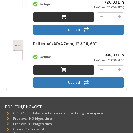
720,
00
Din
Dostupan
(Uračunat 20.00% PDV)
Uporedi
Peltier 40x40x4.7mm, 12V, 3A, 68°
888,
00
Din
Dostupan
(Uračunat 20.00% PDV)
Uporedi
POSLEDNJE NOVOSTI
OPTRIS predstavlja infracrvenu optiku bez germanijuma
Proslava H-Bridges tima
Proslava H-Bridges tima
Optris - Važne vesti