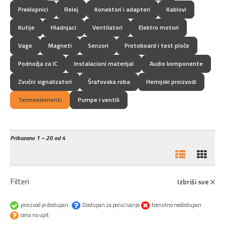
Preklopnici
Relej
Konektori i adapteri
Kablovi
Kutije
Hladnjaci
Ventilatori
Elektro motori
Vage
Magneti
Senzori
Protoboard i test ploče
Podnožja za IC
Instalacioni materijal
Audio komponente
Zvučni signalizatori
Šrafovska roba
Hemijski proizvodi
Termoelementi
Pumpe i ventili
Prikazano
1 – 20 od 4
Filteri
Izbriši sve
proizvod je dostupan
Dostupan za poručivanje
trenutno nedostupan
cena na upit