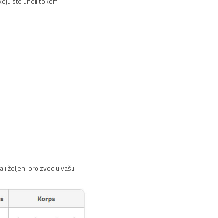
 koju ste uneli tokom
li željeni proizvod u vašu