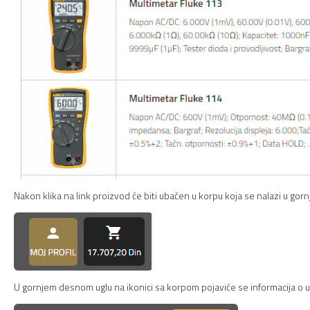
Nakon klika na link proizvod će biti ubačen u korpu koja se nalazi u gorn
U gornjem desnom uglu na ikonici sa korpom pojaviće se informacija o u