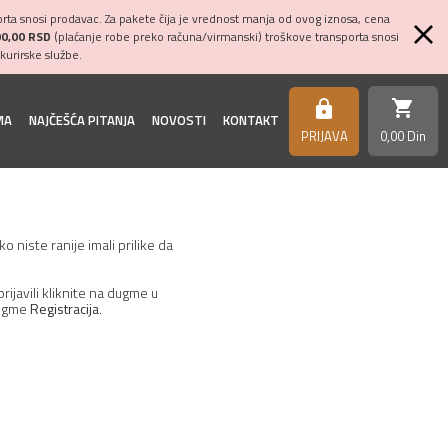
ta snosi prodavac. Za pakete čija je vrednost manja od ovog iznosa, cena
00,00 RSD
(plaćanje robe preko računa/virmanski) troškove transporta snosi
kurirske službe.
shopping_cart
https
MA
NAJČEŠĆA PITANJA
NOVOSTI
KONTAKT
PRIJAVA
0,
00
Din
 niste ranije imali prilike da
rijavili kliknite na dugme u
dugme
Registracija
.