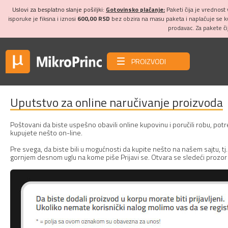
Uslovi za besplatno slanje pošiljki:
Gotovinsko plaćanje:
Paketi čija je vrednost
isporuke je fiksna i iznosi
600,00 RSD
bez obzira na masu paketa i naplaćuje se 
prodavac. Za pakete č
PROIZVODI
Uputstvo za online naručivanje proizvoda
Poštovani da biste uspešno obavili online kupovinu i poručili robu, potr
kupujete nešto on-line.
Pre svega, da biste bili u mogućnosti da kupite nešto na našem sajtu, tj. 
gornjem desnom uglu na kome piše Prijavi se. Otvara se sledeći prozor 