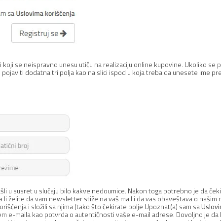
koji se neispravno unesu utiču na realizaciju online kupovine. Ukoliko se pr
 pojaviti dodatna tri polja kao na slici ispod u koja treba da unesete ime p
zašli u susret u slučaju bilo kakve nedoumice. Nakon toga potrebno je da č
a da li želite da vam newsletter stiže na vaš mail i da vas obaveštava o našim
orišćenja i složili sa njima (tako što čekirate polje Upoznat(a) sam sa
Uslovi
m e-maila kao potvrda o autentičnosti vaše e-mail adrese. Dovoljno je da kli