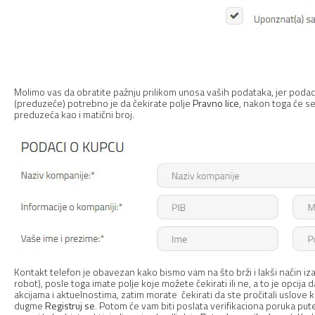
Molimo vas da obratite pažnju prilikom unosa vaših podataka, jer podaci 
(preduzeće) potrebno je da čekirate polje
Pravno lice
, nakon toga će se
preduzeća kao i matični broj.
Kontakt telefon je obavezan kako bismo vam na što brži i lakši način i
robot), posle toga imate polje koje možete čekirati ili ne, a to je opcij
akcijama i aktuelnostima, zatim morate čekirati da ste pročitali uslove k
dugme
Registruj se
. Potom će vam biti poslata verifikaciona poruka pute