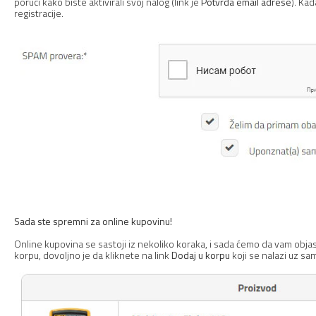
poruci kako biste aktivirali svoj nalog (link je
Potvrda email adrese
). Ka
registracije.
Sada ste spremni za online kupovinu!
Online kupovina se sastoji iz nekoliko koraka, i sada ćemo da vam obja
korpu, dovoljno je da kliknete na link
Dodaj u korpu
koji se nalazi uz sa