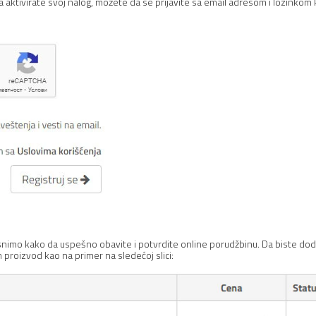
da aktivirate svoj nalog, možete da se prijavite sa email adresom i lozinkom
snimo kako da uspešno obavite i potvrdite online porudžbinu. Da biste doda
m proizvod kao na primer na sledećoj slici: