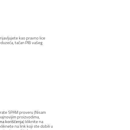
ijavljujete kao pravno lice
reduzeća, tačan PIB vašeg
ekirate SPAM proveru (Nisam
 najnovijim proizvodima,
ma korišćenja
) kliknite na
knete na link koji ste dobili u