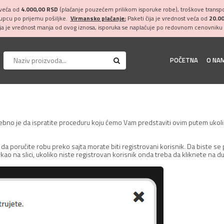
 veća od
4.000,00 RSD
(plaćanje pouzećem prilikom isporuke robe), troškove transpor
kupcu po prijemu pošiljke.
Virmansko plaćanje:
Paketi čija je vrednost veća od
20.0
ija je vrednost manja od ovog iznosa, isporuka se naplaćuje po redovnom cenovniku 
POČETNA
O NA
ebno je da ispratite proceduru koju ćemo Vam predstaviti ovim putem ukoliko
da poručite robu preko sajta morate biti registrovani korisnik. Da biste se p
kao na slici, ukoliko niste registrovan korisnik onda treba da kliknete na 