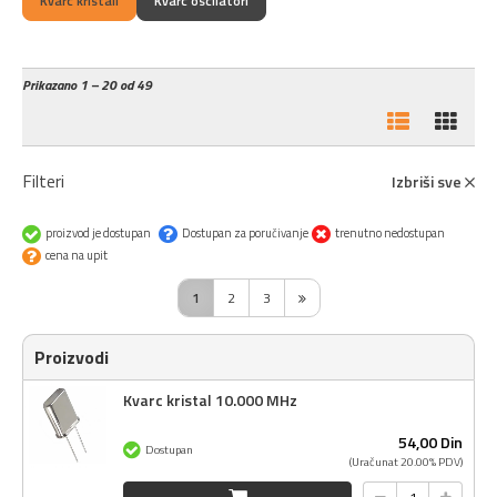
Kvarc kristali
Kvarc oscilatori
Prikazano
1 – 20 od 49
Filteri
Izbriši sve
proizvod je dostupan
Dostupan za poručivanje
trenutno nedostupan
cena na upit
1
2
3
Proizvodi
Kvarc kristal 10.000 MHz
54,
00
Din
Dostupan
(Uračunat 20.00% PDV)