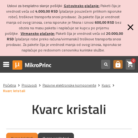
Uslovi za besplatno slanje pošiljki:
Gotovinsko plaćanje:
Paketi čija je
vrednost veća od
4.000,00 RSD
(plaćanje pouzećem prilikom isporuke
robe), troškove transporta snosi prodavac. Za pakete čija je vrednost
manja od ovog iznosa, cena isporuke je fiksna i iznosi
600,00 RSD
bez
obzira na masu paketa i naplaćuje se kupcu po prijemu
pošiljke.
Virmansko plaćanje:
Paketi čija je vrednost veća od
20.000,00
RSD
(plaćanje robe preko računa/virmanski) troškove transporta snosi
prodavac. Za pakete čija je vrednost manja od ovog iznosa, isporuka se
naplaćuje po redovnom cenovniku kurirske službe.
0
shopping_cart
https
Početna
Proizvodi
Pasivne elektronske komponente
Kvarc
Kvarc kristali
Kvarc kristali