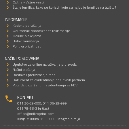
Optris - Važne vesti
Šta je lemilica, kako se koristi i koje su najbolje lemilice na tržištu?
INFORMACIJE
Kodeks ponašanja
Odustanak-saobraznost-reklamacije
Odluke o akcijama
Uslovi korišćenja
Politika privatnosti
NAČIN POSLOVANJA
Uputstvo za online naručivanje proizvoda
Načini plaćanja
Dostava I preuzimanje robe
Dokument za evidentiranje poslovnih partnera
Potvrda o izvršenom evidentiranju za PDV
KONTAKT
011 36-29-000; 011 36-29-999
011 78-56-314 (fax)
office@mikroprinc.com
Kralja Milutina 31, 11000 Beograd, Srbija