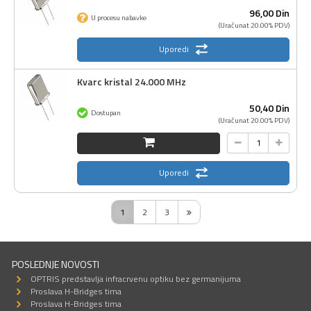
96,
00
Din
U procesu nabavke
(Uračunat 20.00% PDV)
Uporedi
Kvarc kristal 24.000 MHz
50,
40
Din
Dostupan
(Uračunat 20.00% PDV)
Uporedi
1
2
3
POSLEDNJE NOVOSTI
OPTRIS predstavlja infracrvenu optiku bez germanijuma
Proslava H-Bridges tima
Proslava H-Bridges tima