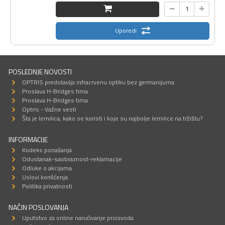
Uporedi
POSLEDNJE NOVOSTI
OPTRIS predstavlja infracrvenu optiku bez germanijuma
Proslava H-Bridges tima
Proslava H-Bridges tima
Optris - Važne vesti
Šta je lemilica, kako se koristi i koje su najbolje lemilice na tržištu?
INFORMACIJE
Kodeks ponašanja
Odustanak-saobraznost-reklamacije
Odluke o akcijama
Uslovi korišćenja
Politika privatnosti
NAČIN POSLOVANJA
Uputstvo za online naručivanje proizvoda