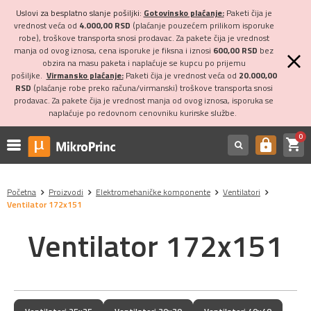
Uslovi za besplatno slanje pošiljki:
Gotovinsko plaćanje:
Paketi čija je
vrednost veća od
4.000,00 RSD
(plaćanje pouzećem prilikom isporuke
robe), troškove transporta snosi prodavac. Za pakete čija je vrednost
manja od ovog iznosa, cena isporuke je fiksna i iznosi
600,00 RSD
bez
obzira na masu paketa i naplaćuje se kupcu po prijemu
pošiljke.
Virmansko plaćanje:
Paketi čija je vrednost veća od
20.000,00
RSD
(plaćanje robe preko računa/virmanski) troškove transporta snosi
prodavac. Za pakete čija je vrednost manja od ovog iznosa, isporuka se
naplaćuje po redovnom cenovniku kurirske službe.
0
shopping_cart
https
Početna
Proizvodi
Elektromehaničke komponente
Ventilatori
Ventilator 172x151
Ventilator 172x151