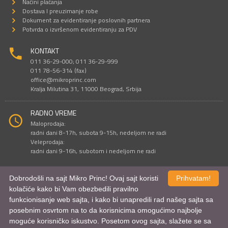
Načini plaćanja
Dostava I preuzimanje robe
Dokument za evidentiranje poslovnih partnera
Potvrda o izvršenom evidentiranju za PDV
KONTAKT
011 36-29-000; 011 36-29-999
011 78-56-314 (fax)
office@mikroprinc.com
Kralja Milutina 31, 11000 Beograd, Srbija
RADNO VREME
Maloprodaja:
radni dani 8-17h, subota 9-15h, nedeljom ne radi
Veleprodaja:
radni dani 9-16h, subotom i nedeljom ne radi
Dobrodošli na sajt Mikro Princ! Ovaj sajt koristi
Prihvatam!
Sve cene su iskazane u dinarima. PDV je uračunat u cenu.
kolačiće kako bi Vam obezbedili pravilno
© Mikro Princ 1999 - 2026. Sva prava su zadržana.
funkcionisanje web sajta, i kako bi unapredili rad našeg sajta sa
Kreirao
*nbgcreator
|
Izdrada Internet prodavnice
,
Izrada sajta
i
mobilnih
aplikacija
i
SEO optimizacija
posebnim osvrtom na to da korisnicima omogućimo najbolje
moguće korisničko iskustvo. Posetom ovog sajta, slažete se sa