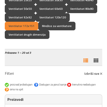
Ventilatori 25x25
Ventilatori 30x30
Ventilatori 40x40
Ventilatori 50x50
Ventilatori 60x60
Ventilatori 80x80
Ventilatori 92x92
Ventilatori 120x120
Ventilator 172x151
Mrežice za ventilatore
Ventilatori drugih dimenzija
Prikazano
1 – 20 od 3
Filteri
Izbriši sve
proizvod je dostupan
Dostupan za poručivanje
trenutno nedostupan
cena na upit
Proizvodi