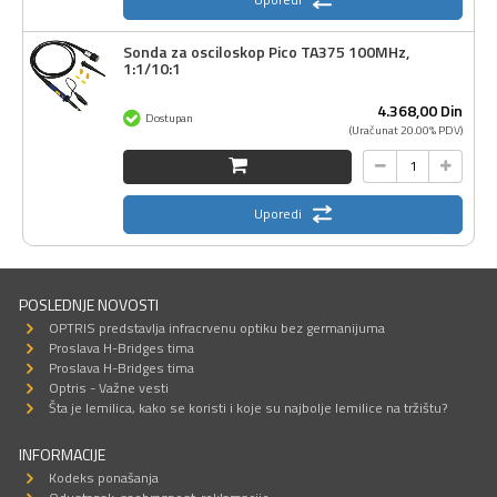
Sonda za osciloskop Pico TA375 100MHz,
1:1/10:1
4.368,
00
Din
Dostupan
(Uračunat 20.00% PDV)
Uporedi
POSLEDNJE NOVOSTI
OPTRIS predstavlja infracrvenu optiku bez germanijuma
Proslava H-Bridges tima
Proslava H-Bridges tima
Optris - Važne vesti
Šta je lemilica, kako se koristi i koje su najbolje lemilice na tržištu?
INFORMACIJE
Kodeks ponašanja