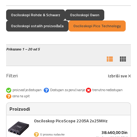
Osciloskopi Rohde & Schwarz
Osciloskopi Owon
Osciloskopi ostalih proizvođača
Osciloskopi Pico Technology
Prikazano
1 – 20 od 5
Filteri
Izbriši sve
proizvod je dostupan
Dostupan za poručivanje
trenutno nedostupan
cena na upit
Proizvodi
Osciloskop PicoScope 2205A 2x25MHz
38.460,
00
Din
U procesu nabavke