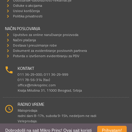
Odustanak-saobraznost-reklamacije
Odluke o akcijama
Uslovi korišćenja
Politika privatnosti
NAČIN POSLOVANJA
Uputstvo za online naručivanje proizvoda
Načini plaćanja
Dostava I preuzimanje robe
Dokument za evidentiranje poslovnih partnera
Potvrda o izvršenom evidentiranju za PDV
KONTAKT
011 36-29-000; 011 36-29-999
011 78-56-314 (fax)
office@mikroprinc.com
Kralja Milutina 31, 11000 Beograd, Srbija
RADNO VREME
Maloprodaja:
radni dani 8-17h, subota 9-15h, nedeljom ne radi
Veleprodaja:
radni dani 9-16h, subotom i nedeljom ne radi
Dobrodošli na sajt Mikro Princ! Ovaj sajt koristi
Prihvatam!