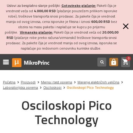
Uslovi za besplatno slanje pošiljki:
Gotovinsko plaćanje:
Paketi čija je
vrednost veća od
4.000,00 RSD
(plaćanje pouzećem prilikom isporuke
robe), troškove transporta snosi prodavac. Za pakete čija je vrednost
manja od ovog iznosa, cena isporuke je fiksna i iznosi
600,00 RSD
bez
obzira na masu paketa i naplaćuje se kupcu po prijemu
pošiljke.
Virmansko plaćanje:
Paketi čija je vrednost veća od
20.000,00
RSD
(plaćanje robe preko računa/virmanski) troškove transporta snosi
prodavac. Za pakete čija je vrednost manja od ovog iznosa, isporuka se
naplaćuje po redovnom cenovniku kurirske službe.
0
shopping_cart
https
Početna
Proizvodi
Merna i test oprema
Merenje električnih veličina
Laboratorijska oprema
Osciloskopi
Osciloskopi Pico Technology
Osciloskopi Pico
Technology