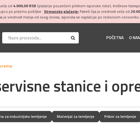
 veća od
4.000,00 RSD
(plaćanje pouzećem prilikom isporuke robe), troškove transpor
kupcu po prijemu pošiljke.
Virmansko plaćanje:
Paketi čija je vrednost veća od
20.0
ija je vrednost manja od ovog iznosa, isporuka se naplaćuje po redovnom cenovniku 
POČETNA
O NA
 oprema
servisne stanice i op
a za industrijsko lemljenje
Materijal za lemljenje
Pribor za lemljenje