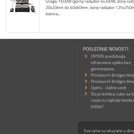
Snaga: 1600W (gornji radijator 4x200W, donji radi
20x20mm do 60x60mm, donji radijator 125x250mm; 
stanica...
POSLEDNJE NOVOSTI
OPTRIS predstavlja
infracrvenu optiku bez
germanijuma
Proslava H-Bridges tim
Proslava H-Bridges tim
Optris - Važne vesti
Šta je lemilica, kako se k
i koje su najbolje lemilic
tržištu?
Sve cene su iskazane u dina