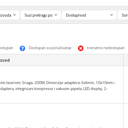
ostupan
Dostupan za poručivanje
trenutno nedostupan
izvod
cionim laserom; Snaga: 200W; Dimenzije adaptera: 6x6mm, 10x10mm i
adaptera, integrisani kompresor i vakuum-pipeta, LED displej, 2-