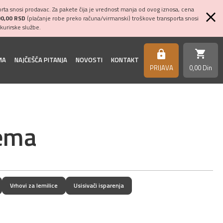
ta snosi prodavac. Za pakete čija je vrednost manja od ovog iznosa, cena
00,00 RSD
(plaćanje robe preko računa/virmanski) troškove transporta snosi
kurirske službe.
shopping_cart
https
MA
NAJČEŠĆA PITANJA
NOVOSTI
KONTAKT
PRIJAVA
0,
00
Din
rema
Vrhovi za lemilice
Usisivači isparenja