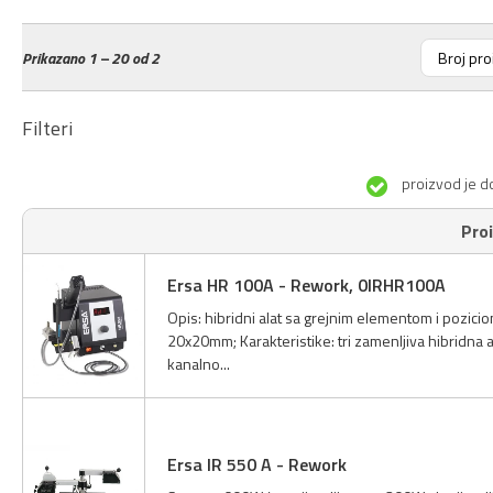
Prikazano
1 – 20 od 2
Filteri
proizvod je d
Pro
Ersa HR 100A - Rework, 0IRHR100A
Opis: hibridni alat sa grejnim elementom i pozi
20x20mm; Karakteristike: tri zamenljiva hibridna 
kanalno...
Ersa IR 550 A - Rework