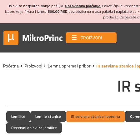
Uslovi za besplatno slanje pošiljki:
Gotovinsko plaćanje:
Paketi čija je vrednost
isporuke je fiksna i iznosi
600,00 RSD
bez obzira na masu paketa i naplaćuje se 
prodavac. Za pakete č
PROIZVODI
Početna
Proizvodi
Lemna oprema i pribor
IR servisne stanice i
IR 
Lemilice
Lemne stanice
IR servisne stanice i oprema
Oprem
Rezervni delovi za lemilice