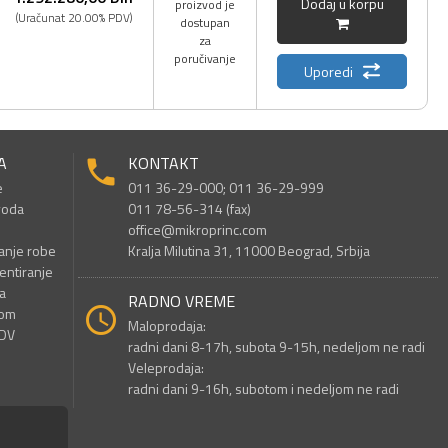
Dodaj u korpu
proizvod je
(Uračunat 20.00% PDV)
dostupan
za
poručivanje
Uporedi
A
KONTAKT
e
011 36-29-000; 011 36-29-999
voda
011 78-56-314 (fax)
office@mikroprinc.com
anje robe
Kralja Milutina 31, 11000 Beograd, Srbija
entiranje
a
RADNO VREME
nom
Maloprodaja:
PDV
radni dani 8-17h, subota 9-15h, nedeljom ne radi
Veleprodaja:
radni dani 9-16h, subotom i nedeljom ne radi