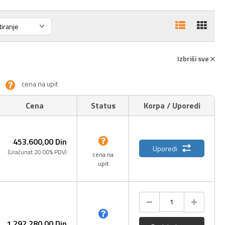
Izbriši sve
cena na upit
Cena
Status
Korpa / Uporedi
453.600,
00
Din
Uporedi
(Uračunat 20.00% PDV)
cena na
upit
1.292.280,
00
Din