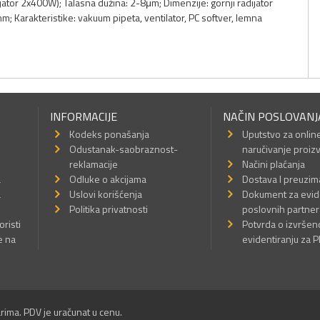
jator 2x400W); Talasna dužina: 2-8μm; Dimenzije: gornji radijator
Karakteristike: vakuum pipeta, ventilator, PC softver, lemna
INFORMACIJE
NAČIN POSLOVANJ
Kodeks ponašanja
Uputstvo za onlin
Odustanak-saobraznost-
naručivanje proiz
reklamacije
Načini plaćanja
a
Odluke o akcijama
Dostava I preuzim
a
Uslovi korišćenja
Dokument za evid
Politika privatnosti
poslovnih partner
oristi
Potvrda o izvrše
e na
evidentiranju za 
rima. PDV je uračunat u cenu.