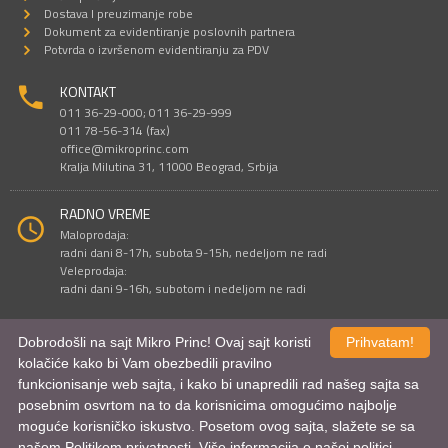
Dostava I preuzimanje robe
Dokument za evidentiranje poslovnih partnera
Potvrda o izvršenom evidentiranju za PDV
KONTAKT
011 36-29-000; 011 36-29-999
011 78-56-314 (fax)
office@mikroprinc.com
Kralja Milutina 31, 11000 Beograd, Srbija
RADNO VREME
Maloprodaja:
radni dani 8-17h, subota 9-15h, nedeljom ne radi
Veleprodaja:
radni dani 9-16h, subotom i nedeljom ne radi
Dobrodošli na sajt Mikro Princ! Ovaj sajt koristi
Prihvatam!
Sve cene su iskazane u dinarima. PDV je uračunat u cenu.
kolačiće kako bi Vam obezbedili pravilno
© Mikro Princ 1999 - 2026. Sva prava su zadržana.
funkcionisanje web sajta, i kako bi unapredili rad našeg sajta sa
Kreirao
*nbgcreator
|
Izdrada Internet prodavnice
,
Izrada sajta
i
mobilnih
aplikacija
i
SEO optimizacija
posebnim osvrtom na to da korisnicima omogućimo najbolje
moguće korisničko iskustvo. Posetom ovog sajta, slažete se sa
našom Politikom privatnosti. Više informacija o našoj politici