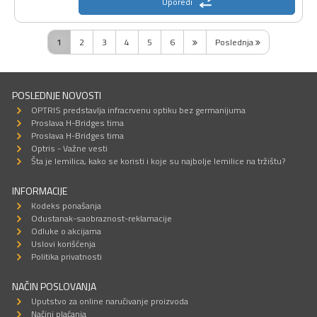
Uporedi
1
2
3
4
5
6
Poslednja
POSLEDNJE NOVOSTI
OPTRIS predstavlja infracrvenu optiku bez germanijuma
Proslava H-Bridges tima
Proslava H-Bridges tima
Optris - Važne vesti
Šta je lemilica, kako se koristi i koje su najbolje lemilice na tržištu?
INFORMACIJE
Kodeks ponašanja
Odustanak-saobraznost-reklamacije
Odluke o akcijama
Uslovi korišćenja
Politika privatnosti
NAČIN POSLOVANJA
Uputstvo za online naručivanje proizvoda
Načini plaćanja