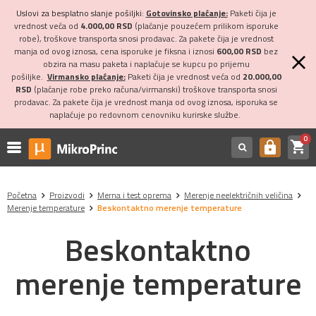
Uslovi za besplatno slanje pošiljki:
Gotovinsko plaćanje:
Paketi čija je
vrednost veća od
4.000,00 RSD
(plaćanje pouzećem prilikom isporuke
robe), troškove transporta snosi prodavac. Za pakete čija je vrednost
manja od ovog iznosa, cena isporuke je fiksna i iznosi
600,00 RSD
bez
obzira na masu paketa i naplaćuje se kupcu po prijemu
pošiljke.
Virmansko plaćanje:
Paketi čija je vrednost veća od
20.000,00
RSD
(plaćanje robe preko računa/virmanski) troškove transporta snosi
prodavac. Za pakete čija je vrednost manja od ovog iznosa, isporuka se
naplaćuje po redovnom cenovniku kurirske službe.
0
shopping_cart
https
Početna
Proizvodi
Merna i test oprema
Merenje neelektričnih veličina
Merenje temperature
Beskontaktno merenje temperature
Beskontaktno
merenje temperature