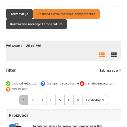
Termovizija
Beskontaktno merenje temperature
Kontaktno merenje temperature
Prikazano
1 – 20 od 149
Filteri
Izbriši sve
proizvod je dostupan
Dostupan za poručivanje
trenutno nedostupan
cena na upit
1
2
3
4
5
6
Poslednja
Proizvodi
Detektor lica i telesne temperature P8