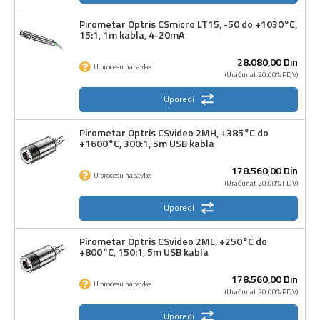
Pirometar Optris CSmicro LT15, -50 do +1030°C,
15:1, 1m kabla, 4-20mA
28.080,
00
Din
U procesu nabavke
(Uračunat 20.00% PDV)
Uporedi
Pirometar Optris CSvideo 2MH, +385°C do
+1600°C, 300:1, 5m USB kabla
178.560,
00
Din
U procesu nabavke
(Uračunat 20.00% PDV)
Uporedi
Pirometar Optris CSvideo 2ML, +250°C do
+800°C, 150:1, 5m USB kabla
178.560,
00
Din
U procesu nabavke
(Uračunat 20.00% PDV)
Uporedi