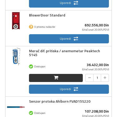
Uporedi
BlowerDoor Standard
692.556,
00
Din
U procesu nabavke
(Uračunat 20.00% PDV)
Uporedi
Merač dif. pritiska / anemometar Peaktech
5145
36.432,
00
Din
Dostupan
(Uračunat 20.00% PDV)
Uporedi
Senzor protoka Ahlborn FVAD15S220
107.208,
00
Din
Dostupan
(Uračunat 20.00% PDV)