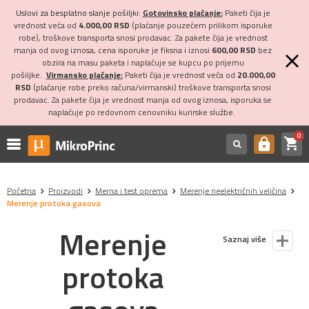
Uslovi za besplatno slanje pošiljki:
Gotovinsko plaćanje:
Paketi čija je
vrednost veća od
4.000,00 RSD
(plaćanje pouzećem prilikom isporuke
robe), troškove transporta snosi prodavac. Za pakete čija je vrednost
manja od ovog iznosa, cena isporuke je fiksna i iznosi
600,00 RSD
bez
obzira na masu paketa i naplaćuje se kupcu po prijemu
pošiljke.
Virmansko plaćanje:
Paketi čija je vrednost veća od
20.000,00
RSD
(plaćanje robe preko računa/virmanski) troškove transporta snosi
prodavac. Za pakete čija je vrednost manja od ovog iznosa, isporuka se
naplaćuje po redovnom cenovniku kurirske službe.
0
shopping_cart
https
Početna
Proizvodi
Merna i test oprema
Merenje neelektričnih veličina
Merenje protoka gasova
Merenje
Saznaj više
protoka