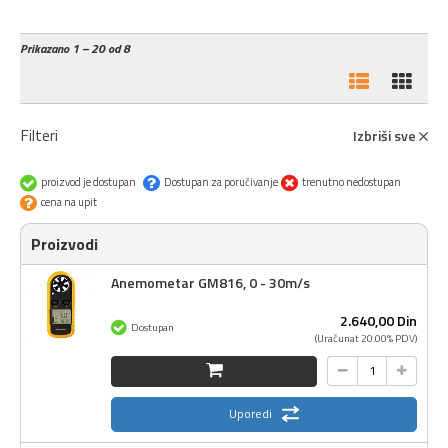
Prikazano
1 – 20 od 8
Filteri
Izbriši sve
proizvod je dostupan
Dostupan za poručivanje
trenutno nedostupan
cena na upit
Proizvodi
Anemometar GM816, 0 - 30m/s
2.640,
00
Din
Dostupan
(Uračunat 20.00% PDV)
Uporedi