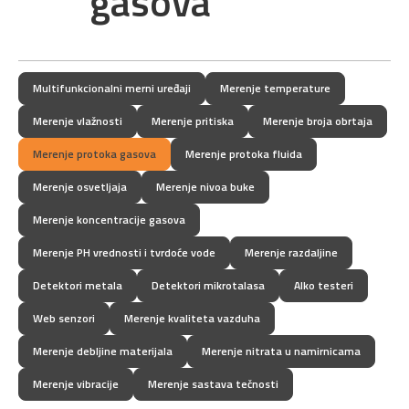
gasova
Multifunkcionalni merni uređaji
Merenje temperature
Merenje vlažnosti
Merenje pritiska
Merenje broja obrtaja
Merenje protoka gasova
Merenje protoka fluida
Merenje osvetljaja
Merenje nivoa buke
Merenje koncentracije gasova
Merenje PH vrednosti i tvrdoće vode
Merenje razdaljine
Detektori metala
Detektori mikrotalasa
Alko testeri
Web senzori
Merenje kvaliteta vazduha
Merenje debljine materijala
Merenje nitrata u namirnicama
Merenje vibracije
Merenje sastava tečnosti