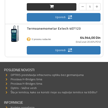
Uporedi
Termoanemometar Extech 407123
64.944,
00
Din
U procesu nabavke
(Uračunat 20.00% PDV)
Uporedi
POSLEDNJE NOVOSTI
OPTRIS predstavlja infracrvenu optiku bez germanijuma
Proslava H-Bridges tima
Proslava H-Bridges tima
Optris - Važne vesti
Šta je lemilica, kako se koristi i koje su najbolje lemilice na tržištu?
INFORMACIJE
Kodeks ponašanja