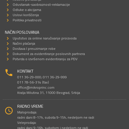
Odustanak-saobraznost-reklamacije
Odluke o akcijama
Uslovi korišćenja
Politika privatnosti
NAČIN POSLOVANJA
Uputstvo za online naručivanje proizvoda
Načini plaćanja
Dostava I preuzimanje robe
Dokument za evidentiranje poslovnih partnera
Potvrda o izvršenom evidentiranju za PDV
KONTAKT
011 36-29-000; 011 36-29-999
011 78-56-314 (fax)
office@mikroprinc.com
Kralja Milutina 31, 11000 Beograd, Srbija
RADNO VREME
Maloprodaja:
radni dani 8-17h, subota 9-15h, nedeljom ne radi
Veleprodaja:
radni dani 9-16h, subotom i nedeljom ne radi