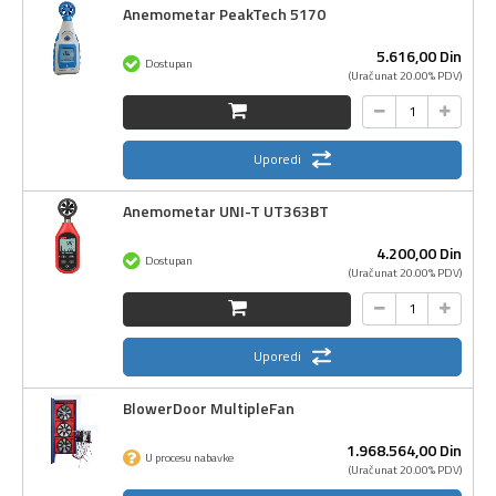
Anemometar PeakTech 5170
5.616,
00
Din
Dostupan
(Uračunat 20.00% PDV)
Uporedi
Anemometar UNI-T UT363BT
4.200,
00
Din
Dostupan
(Uračunat 20.00% PDV)
Uporedi
BlowerDoor MultipleFan
1.968.564,
00
Din
U procesu nabavke
(Uračunat 20.00% PDV)