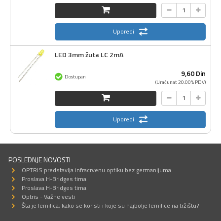
Uporedi
LED 3mm žuta LC 2mA
9,
60
Din
Dostupan
(Uračunat 20.00% PDV)
Uporedi
POSLEDNJE NOVOSTI
OPTRIS predstavlja infracrvenu optiku bez germanijuma
Proslava H-Bridges tima
Proslava H-Bridges tima
Optris - Važne vesti
Šta je lemilica, kako se koristi i koje su najbolje lemilice na tržištu?