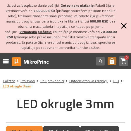
Uslovi za besplatno slanje pošiljki:
Gotovinsko plaćanje:
Paketi čija je
vrednost veća od
4.000,00 RSD
(plaćanje pouzećem prilikom isporuke
robe), troškove transporta snosi prodavac. Za pakete čija je vrednost
manja od ovog iznosa, cena isporuke je fiksna i iznosi
600,00 RSD
bez
obzira na masu paketa i naplaćuje se kupcu po prijemu
pošiljke.
Virmansko plaćanje:
Paketi čija je vrednost veća od
20.000,00
RSD
(plaćanje robe preko računa/virmanski) troškove transporta snosi
prodavac. Za pakete čija je vrednost manja od ovog iznosa, isporuka se
naplaćuje po redovnom cenovniku kurirske službe.
0
shopping_cart
https
Početna
Proizvodi
Poluprovodnici
Optoelektronika i displeji
LED
LED okrugle 3mm
LED okrugle 3mm