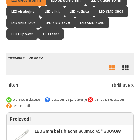
LED okrugle 3mm
LED okrugle 5mm
LED okrugle 10mm
LED višebojne
LED blink
LED kućišta
LED SMD 0805
LED SMD 1206
LED SMD 3528
LED SMD 5050
LED HI power
LED Laser
Prikazano
1 – 20 od 12
Filteri
Izbriši sve
proizvod je dostupan
Dostupan za poručivanje
trenutno nedostupan
cena na upit
Proizvodi
LED 3mm bela hladna 800mCd 45° 3004UW