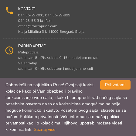
KONTAKT
011 36-29-000; 011 36-29-999
011 78-56-314 (fax)
office@mikroprinc.com
Kralja Milutina 31, 11000 Beograd, Srbija
RADNO VREME
Maloprodaja:
radni dani 8-17h, subota 9-15h, nedeljom ne radi
Veleprodaja:
radni dani 9-16h, subotom i nedeljom ne radi
Dobrodošli na sajt Mikro Princ! Ovaj sajt koristi
Prihvatam!
Sve cene su iskazane u dinarima. PDV je uračunat u cenu.
kolačiće kako bi Vam obezbedili pravilno
© Mikro Princ 1999 - 2026. Sva prava su zadržana.
funkcionisanje web sajta, i kako bi unapredili rad našeg sajta sa
Kreirao
*nbgcreator
|
Izdrada Internet prodavnice
,
Izrada sajta
i
mobilnih
aplikacija
i
SEO optimizacija
posebnim osvrtom na to da korisnicima omogućimo najbolje
moguće korisničko iskustvo. Posetom ovog sajta, slažete se sa
našom Politikom privatnosti. Više informacija o našoj politici
privatnosti kao i o kolačićima i njihovoj upotrebi možete videti
klikom na link.
Saznaj više
Uporednik proizvoda