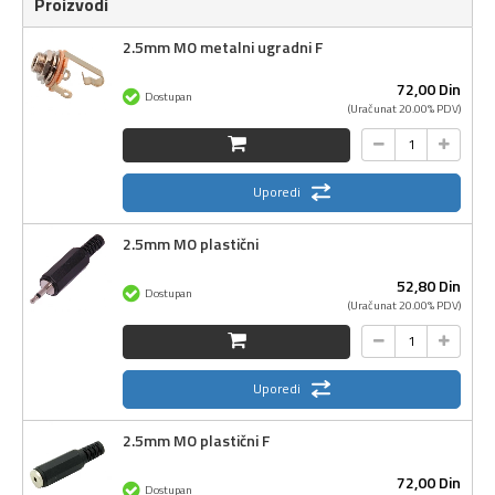
Proizvodi
2.5mm MO metalni ugradni F
72,
00
Din
Dostupan
(Uračunat 20.00% PDV)
Uporedi
2.5mm MO plastični
52,
80
Din
Dostupan
(Uračunat 20.00% PDV)
Uporedi
2.5mm MO plastični F
72,
00
Din
Dostupan