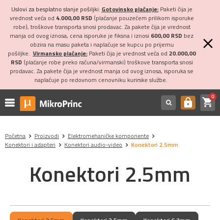
Uslovi za besplatno slanje pošiljki:
Gotovinsko plaćanje:
Paketi čija je
vrednost veća od
4.000,00 RSD
(plaćanje pouzećem prilikom isporuke
robe), troškove transporta snosi prodavac. Za pakete čija je vrednost
manja od ovog iznosa, cena isporuke je fiksna i iznosi
600,00 RSD
bez
obzira na masu paketa i naplaćuje se kupcu po prijemu
pošiljke.
Virmansko plaćanje:
Paketi čija je vrednost veća od
20.000,00
RSD
(plaćanje robe preko računa/virmanski) troškove transporta snosi
prodavac. Za pakete čija je vrednost manja od ovog iznosa, isporuka se
naplaćuje po redovnom cenovniku kurirske službe.
0
shopping_cart
https
Početna
Proizvodi
Elektromehaničke komponente
Konektori i adapteri
Konektori audio-video
Konektori 2.5mm
Konektori 2.5mm