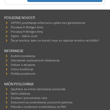
POSLEDNJE NOVOSTI
OPTRIS predstavlja infracrvenu optiku bez germanijuma
Proslava H-Bridges tima
Proslava H-Bridges tima
Optris - Važne vesti
Šta je lemilica, kako se koristi i koje su najbolje lemilice na tržištu?
INFORMACIJE
Kodeks ponašanja
Odustanak-saobraznost-reklamacije
Odluke o akcijama
Uslovi korišćenja
Politika privatnosti
NAČIN POSLOVANJA
Uputstvo za online naručivanje proizvoda
Načini plaćanja
Dostava I preuzimanje robe
Dokument za evidentiranje poslovnih partnera
Potvrda o izvršenom evidentiranju za PDV