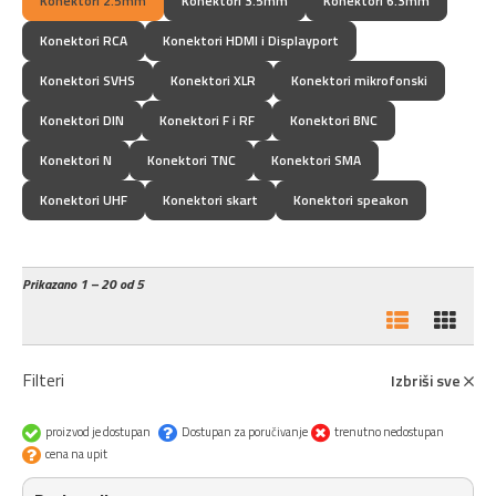
Konektori 2.5mm
Konektori 3.5mm
Konektori 6.3mm
Konektori RCA
Konektori HDMI i Displayport
Konektori SVHS
Konektori XLR
Konektori mikrofonski
Konektori DIN
Konektori F i RF
Konektori BNC
Konektori N
Konektori TNC
Konektori SMA
Konektori UHF
Konektori skart
Konektori speakon
Prikazano
1 – 20 od 5
Filteri
Izbriši sve
proizvod je dostupan
Dostupan za poručivanje
trenutno nedostupan
cena na upit