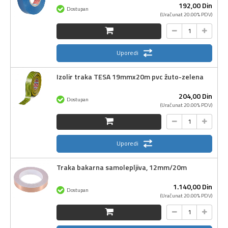
192,
00
Din
Dostupan
(Uračunat 20.00% PDV)
Uporedi
Izolir traka TESA 19mmx20m pvc žuto-zelena
204,
00
Din
Dostupan
(Uračunat 20.00% PDV)
Uporedi
Traka bakarna samolepljiva, 12mm/20m
1.140,
00
Din
Dostupan
(Uračunat 20.00% PDV)