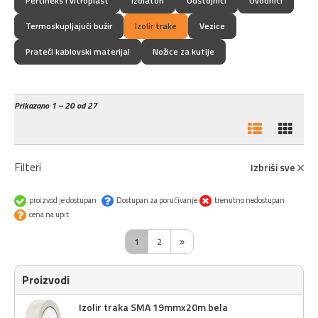
Pertineks i vitroplast
Izolatori
Odstojnici
Uvodnici
Termoskupljajući bužir
Izolir trake
Vezice
Prateći kablovski materijal
Nožice za kutije
Prikazano
1 – 20 od 27
Filteri
Izbriši sve
proizvod je dostupan
Dostupan za poručivanje
trenutno nedostupan
cena na upit
1
2
Proizvodi
Izolir traka SMA 19mmx20m bela