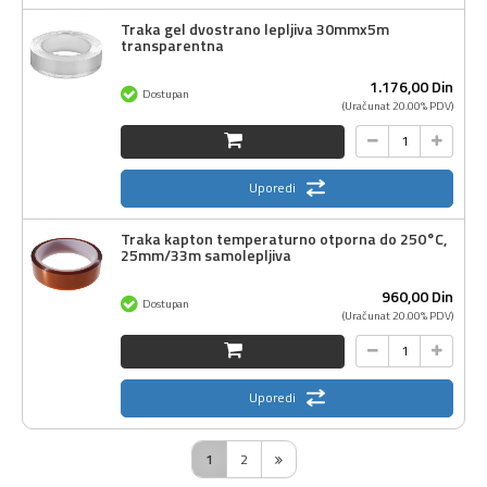
Traka gel dvostrano lepljiva 30mmx5m
transparentna
1.176,
00
Din
Dostupan
(Uračunat 20.00% PDV)
Uporedi
Traka kapton temperaturno otporna do 250°C,
25mm/33m samolepljiva
960,
00
Din
Dostupan
(Uračunat 20.00% PDV)
Uporedi
1
2