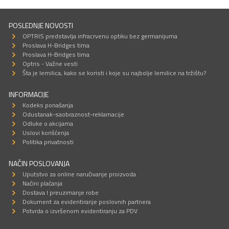
POSLEDNJE NOVOSTI
OPTRIS predstavlja infracrvenu optiku bez germanijuma
Proslava H-Bridges tima
Proslava H-Bridges tima
Optris - Važne vesti
Šta je lemilica, kako se koristi i koje su najbolje lemilice na tržištu?
INFORMACIJE
Kodeks ponašanja
Odustanak-saobraznost-reklamacije
Odluke o akcijama
Uslovi korišćenja
Politika privatnosti
NAČIN POSLOVANJA
Uputstvo za online naručivanje proizvoda
Načini plaćanja
Dostava I preuzimanje robe
Dokument za evidentiranje poslovnih partnera
Potvrda o izvršenom evidentiranju za PDV