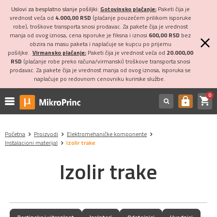
Uslovi za besplatno slanje pošiljki:
Gotovinsko plaćanje:
Paketi čija je
vrednost veća od
4.000,00 RSD
(plaćanje pouzećem prilikom isporuke
robe), troškove transporta snosi prodavac. Za pakete čija je vrednost
manja od ovog iznosa, cena isporuke je fiksna i iznosi
600,00 RSD
bez
obzira na masu paketa i naplaćuje se kupcu po prijemu
pošiljke.
Virmansko plaćanje:
Paketi čija je vrednost veća od
20.000,00
RSD
(plaćanje robe preko računa/virmanski) troškove transporta snosi
prodavac. Za pakete čija je vrednost manja od ovog iznosa, isporuka se
naplaćuje po redovnom cenovniku kurirske službe.
0
shopping_cart
https
Početna
Proizvodi
Elektromehaničke komponente
Instalacioni materijal
Izolir trake
Izolir trake