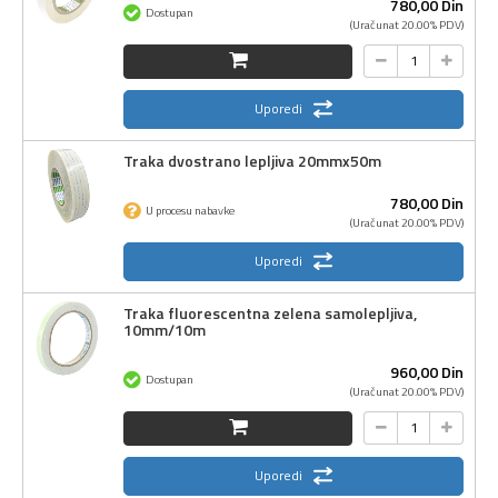
780,
00
Din
Dostupan
(Uračunat 20.00% PDV)
Uporedi
Traka dvostrano lepljiva 20mmx50m
780,
00
Din
U procesu nabavke
(Uračunat 20.00% PDV)
Uporedi
Traka fluorescentna zelena samolepljiva,
10mm/10m
960,
00
Din
Dostupan
(Uračunat 20.00% PDV)
Uporedi