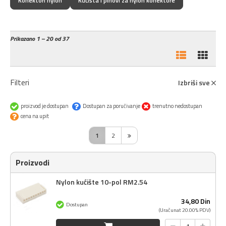
Konektori nylon
Kućišta i pinovi za nylon konektore
Prikazano
1 – 20 od 37
Filteri
Izbriši sve
proizvod je dostupan
Dostupan za poručivanje
trenutno nedostupan
cena na upit
1
2
Proizvodi
Nylon kućište 10-pol RM2.54
34,
80
Din
Dostupan
(Uračunat 20.00% PDV)