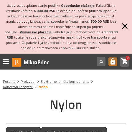
Uslovi za besplatno slanje pošiljki:
Gotovinsko plaćanje:
Paketi čija je
vrednost veća od
4.000,00 RSD
(plaćanje pouzećem prilikom isporuke
robe), troškove transporta snosi prodavac. Za pakete čija je vrednost
manja od ovog iznosa, cena isporuke je fiksna i iznosi
600,00 RSD
bez
obzira na masu paketa i naplaćuje se kupcu po prijemu
pošiljke.
Virmansko plaćanje:
Paketi čija je vrednost veća od
20.000,00
RSD
(plaćanje robe preko računa/virmanski) troškove transporta snosi
prodavac. Za pakete čija je vrednost manja od ovog iznosa, isporuka se
naplaćuje po redovnom cenovniku kurirske službe.
0
shopping_cart
https
Početna
Proizvodi
Elektromehaničke komponente
Konektori i adapteri
Nylon
Nylon