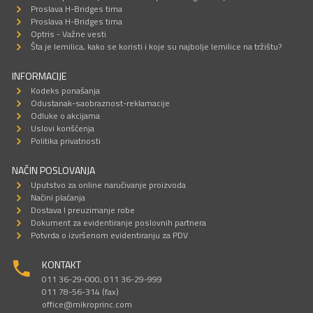
Proslava H-Bridges tima
Proslava H-Bridges tima
Optris - Važne vesti
Šta je lemilica, kako se koristi i koje su najbolje lemilice na tržištu?
INFORMACIJE
Kodeks ponašanja
Odustanak-saobraznost-reklamacije
Odluke o akcijama
Uslovi korišćenja
Politika privatnosti
NAČIN POSLOVANJA
Uputstvo za online naručivanje proizvoda
Načini plaćanja
Dostava I preuzimanje robe
Dokument za evidentiranje poslovnih partnera
Potvrda o izvršenom evidentiranju za PDV
KONTAKT
011 36-29-000; 011 36-29-999
011 78-56-314 (fax)
office@mikroprinc.com