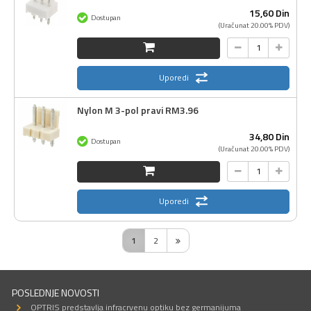
15,
60
Din
Dostupan
(Uračunat 20.00% PDV)
Uporedi
Nylon M 3-pol pravi RM3.96
34,
80
Din
Dostupan
(Uračunat 20.00% PDV)
Uporedi
1
2
POSLEDNJE NOVOSTI
OPTRIS predstavlja infracrvenu optiku bez germanijuma