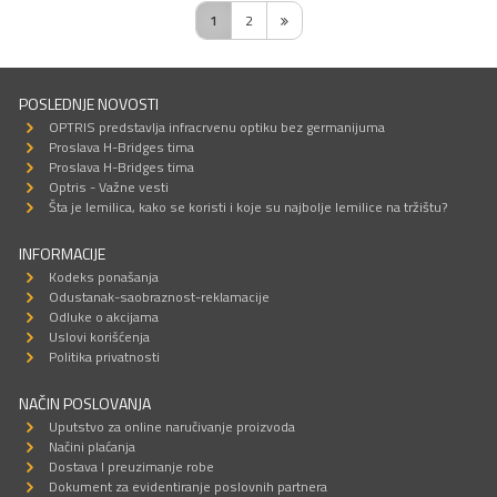
1
2
POSLEDNJE NOVOSTI
OPTRIS predstavlja infracrvenu optiku bez germanijuma
Proslava H-Bridges tima
Proslava H-Bridges tima
Optris - Važne vesti
Šta je lemilica, kako se koristi i koje su najbolje lemilice na tržištu?
INFORMACIJE
Kodeks ponašanja
Odustanak-saobraznost-reklamacije
Odluke o akcijama
Uslovi korišćenja
Politika privatnosti
NAČIN POSLOVANJA
Uputstvo za online naručivanje proizvoda
Načini plaćanja
Dostava I preuzimanje robe
Dokument za evidentiranje poslovnih partnera