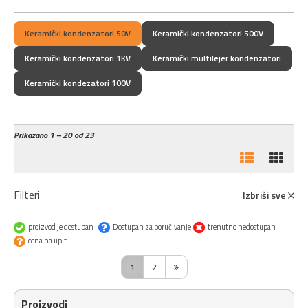
Keramički kondenzatori 50V
Keramički kondenzatori 500V
Keramički kondenzatori 1KV
Keramički multilejer kondenzatori
Keramički kondezatori 100V
Prikazano
1 – 20 od 23
Filteri
Izbriši sve
proizvod je dostupan
Dostupan za poručivanje
trenutno nedostupan
cena na upit
1
2
Proizvodi