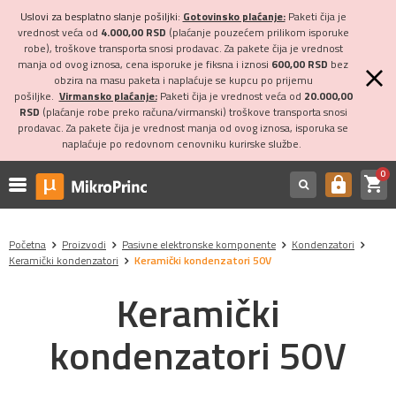
Uslovi za besplatno slanje pošiljki:
Gotovinsko plaćanje:
Paketi čija je
vrednost veća od
4.000,00 RSD
(plaćanje pouzećem prilikom isporuke
robe), troškove transporta snosi prodavac. Za pakete čija je vrednost
manja od ovog iznosa, cena isporuke je fiksna i iznosi
600,00 RSD
bez
obzira na masu paketa i naplaćuje se kupcu po prijemu
pošiljke.
Virmansko plaćanje:
Paketi čija je vrednost veća od
20.000,00
RSD
(plaćanje robe preko računa/virmanski) troškove transporta snosi
prodavac. Za pakete čija je vrednost manja od ovog iznosa, isporuka se
naplaćuje po redovnom cenovniku kurirske službe.
0
shopping_cart
https
Početna
Proizvodi
Pasivne elektronske komponente
Kondenzatori
Keramički kondenzatori
Keramički kondenzatori 50V
Keramički
kondenzatori 50V