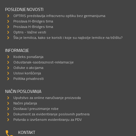
POSLEDNJE NOVOSTI
OPTRIS predstavlja infracrvenu optiku bez germanijuma
Proslava H-Bridges tima
Proslava H-Bridges tima
Optris - Važne vesti
Šta je lemilica, kako se koristi i koje su najbolje lemilice na tržištu?
INFORMACIJE
Kodeks ponašanja
Odustanak-saobraznost-reklamacije
Odluke o akcijama
Uslovi korišćenja
Politika privatnosti
NAČIN POSLOVANJA
Uputstvo za online naručivanje proizvoda
Načini plaćanja
Dostava I preuzimanje robe
Dokument za evidentiranje poslovnih partnera
Potvrda o izvršenom evidentiranju za PDV
KONTAKT