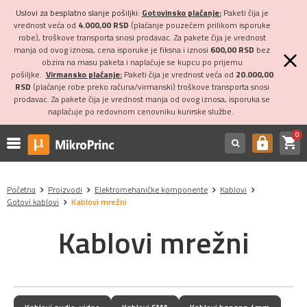
Uslovi za besplatno slanje pošiljki:
Gotovinsko plaćanje:
Paketi čija je
vrednost veća od
4.000,00 RSD
(plaćanje pouzećem prilikom isporuke
robe), troškove transporta snosi prodavac. Za pakete čija je vrednost
manja od ovog iznosa, cena isporuke je fiksna i iznosi
600,00 RSD
bez
obzira na masu paketa i naplaćuje se kupcu po prijemu
pošiljke.
Virmansko plaćanje:
Paketi čija je vrednost veća od
20.000,00
RSD
(plaćanje robe preko računa/virmanski) troškove transporta snosi
prodavac. Za pakete čija je vrednost manja od ovog iznosa, isporuka se
naplaćuje po redovnom cenovniku kurirske službe.
0
shopping_cart
https
Početna
Proizvodi
Elektromehaničke komponente
Kablovi
Gotovi kablovi
Kablovi mrežni
Kablovi mrežni