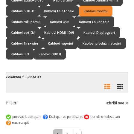
Kablovi audio-video
Kablovi SMA
Kablovi banana 4mm
Kablovi SUB-D
Kablovi telefonski
Kablovi mrežni
Kablovi računarski
Kablovi USB
Kablovi za konzole
Kablovi optički
Kablovi HDMI i DVI
Kablovi Displayport
Kablovi fire-wire
Kablovi napojni
Kablovi produžni strujni
Kablovi ISO
Kablovi OBD II
Prikazano
1 – 20 od 31
Filteri
Izbriši sve
proizvod je dostupan
Dostupan za poručivanje
trenutno nedostupan
cena na upit