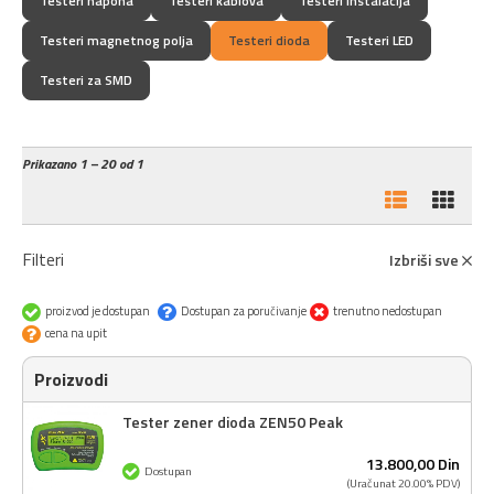
Testeri napona
Testeri kablova
Testeri instalacija
Testeri magnetnog polja
Testeri dioda
Testeri LED
Testeri za SMD
Prikazano
1 – 20 od 1
Filteri
Izbriši sve
proizvod je dostupan
Dostupan za poručivanje
trenutno nedostupan
cena na upit
Proizvodi
Tester zener dioda ZEN50 Peak
13.800,
00
Din
Dostupan
(Uračunat 20.00% PDV)