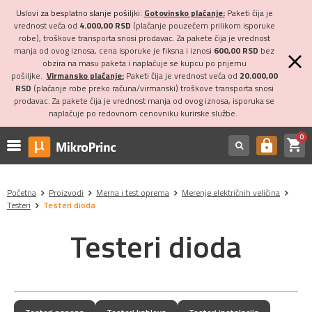
Uslovi za besplatno slanje pošiljki:
Gotovinsko plaćanje:
Paketi čija je
vrednost veća od
4.000,00 RSD
(plaćanje pouzećem prilikom isporuke
robe), troškove transporta snosi prodavac. Za pakete čija je vrednost
manja od ovog iznosa, cena isporuke je fiksna i iznosi
600,00 RSD
bez
obzira na masu paketa i naplaćuje se kupcu po prijemu
pošiljke.
Virmansko plaćanje:
Paketi čija je vrednost veća od
20.000,00
RSD
(plaćanje robe preko računa/virmanski) troškove transporta snosi
prodavac. Za pakete čija je vrednost manja od ovog iznosa, isporuka se
naplaćuje po redovnom cenovniku kurirske službe.
0
shopping_cart
https
Početna
Proizvodi
Merna i test oprema
Merenje električnih veličina
Testeri
Testeri dioda
Testeri dioda