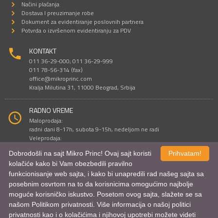
Načini plaćanja
Dostava I preuzimanje robe
Dokument za evidentiranje poslovnih partnera
Potvrda o izvršenom evidentiranju za PDV
KONTAKT
011 36-29-000; 011 36-29-999
011 78-56-314 (fax)
office@mikroprinc.com
Kralja Milutina 31, 11000 Beograd, Srbija
RADNO VREME
Maloprodaja:
radni dani 8-17h, subota 9-15h, nedeljom ne radi
Veleprodaja:
radni dani 9-16h, subotom i nedeljom ne radi
Dobrodošli na sajt Mikro Princ! Ovaj sajt koristi
Prihvatam!
kolačiće kako bi Vam obezbedili pravilno
funkcionisanje web sajta, i kako bi unapredili rad našeg sajta sa
Sve cene su iskazane u dinarima. PDV je uračunat u cenu.
posebnim osvrtom na to da korisnicima omogućimo najbolje
© Mikro Princ 1999 - 2026. Sva prava su zadržana.
Kreirao
*nbgcreator
|
Izdrada Internet prodavnice
,
Izrada sajta
i
mobilnih
moguće korisničko iskustvo. Posetom ovog sajta, slažete se sa
aplikacija
i
SEO optimizacija
našom Politikom privatnosti. Više informacija o našoj politici
privatnosti kao i o kolačićima i njihovoj upotrebi možete videti