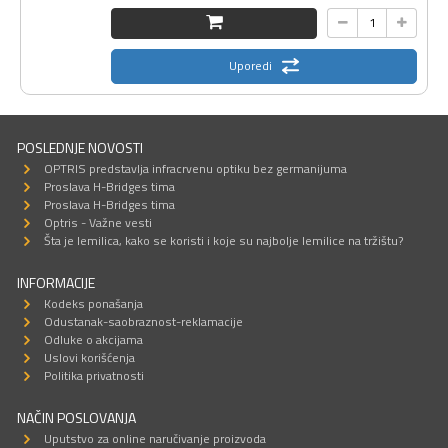
Uporedi
POSLEDNJE NOVOSTI
OPTRIS predstavlja infracrvenu optiku bez germanijuma
Proslava H-Bridges tima
Proslava H-Bridges tima
Optris - Važne vesti
Šta je lemilica, kako se koristi i koje su najbolje lemilice na tržištu?
INFORMACIJE
Kodeks ponašanja
Odustanak-saobraznost-reklamacije
Odluke o akcijama
Uslovi korišćenja
Politika privatnosti
NAČIN POSLOVANJA
Uputstvo za online naručivanje proizvoda