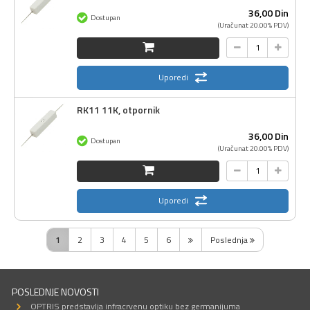
36,
00
Din
Dostupan
(Uračunat 20.00% PDV)
Uporedi
RK11 11K, otpornik
36,
00
Din
Dostupan
(Uračunat 20.00% PDV)
Uporedi
1
2
3
4
5
6
Poslednja
POSLEDNJE NOVOSTI
OPTRIS predstavlja infracrvenu optiku bez germanijuma