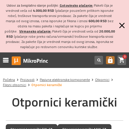
Uslovi za besplatno slanje pošiljki:
Gotovinsko plaćanje:
Paketi čija je
vrednost veća od
4.000,00 RSD
(plaćanje pouzećem prilikom isporuke
robe), troškove transporta snosi prodavac. Za pakete čija je vrednost
manja od ovog iznosa, cena isporuke je fiksna i iznosi
600,00 RSD
bez
obzira na masu paketa i naplaćuje se kupcu po prijemu
pošiljke.
Virmansko plaćanje:
Paketi čija je vrednost veća od
20.000,00
RSD
(plaćanje robe preko računa/virmanski) troškove transporta snosi
prodavac. Za pakete čija je vrednost manja od ovog iznosa, isporuka se
naplaćuje po redovnom cenovniku kurirske službe.
0
shopping_cart
https
Početna
Proizvodi
Pasivne elektronske komponente
Otpornici
Fiksni otpornici
Otpornici keramički
Otpornici keramički