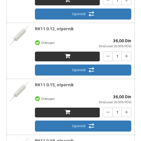
Uporedi
RK11 0.12, otpornik
36,
00
Din
Dostupan
(Uračunat 20.00% PDV)
Uporedi
RK11 0.15, otpornik
36,
00
Din
Dostupan
(Uračunat 20.00% PDV)
Uporedi
RK11 0.18, otpornik