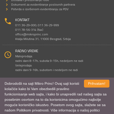
Dokument za evidentiranje poslovnih partnera
Potvrda o izvršenom evidentiranju za PDV
KONTAKT
011 36-29-000; 011 36-29-999
011 78-56-314 (fax)
office@mikroprinc.com
Kralja Milutina 31, 11000 Beograd, Srbija
RADNO VREME
Maloprodaja:
radni dani 8-17h, subota 9-15h, nedeljom ne radi
Veleprodaja:
radni dani 9-16h, subotom i nedeljom ne radi
Dobrodošli na sajt Mikro Princ! Ovaj sajt koristi
Prihvatam!
Sve cene su iskazane u dinarima. PDV je uračunat u cenu.
kolačiće kako bi Vam obezbedili pravilno
© Mikro Princ 1999 - 2026. Sva prava su zadržana.
funkcionisanje web sajta, i kako bi unapredili rad našeg sajta sa
Kreirao
*nbgcreator
|
Izdrada Internet prodavnice
,
Izrada sajta
i
mobilnih
aplikacija
i
SEO optimizacija
posebnim osvrtom na to da korisnicima omogućimo najbolje
moguće korisničko iskustvo. Posetom ovog sajta, slažete se sa
našom Politikom privatnosti. Više informacija o našoj politici