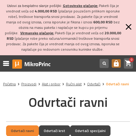
Uslovi za besplatno slanje pošiljki:
Gotovinsko plaćanje:
Paketi čija je
vrednost veća od
4.000,00 RSD
(plaćanje pouzećem prilikom isporuke
robe), troškove transporta snosi prodavac. Za pakete čija je vrednost
manja od ovog iznosa, cena isporuke je fiksna i iznosi
600,00 RSD
bez
obzira na masu paketa i naplaćuje se kupcu po prijemu
pošiljke.
Virmansko plaćanje:
Paketi čija je vrednost veća od
20.000,00
RSD
(plaćanje robe preko računa/virmanski) troškove transporta snosi
prodavac. Za pakete čija je vrednost manja od ovog iznosa, isporuka se
naplaćuje po redovnom cenovniku kurirske službe.
0
shopping_cart
https
Početna
Proizvodi
Alat i pribor
Ručni alat
Odvrtači
Odvrtači ravni
Odvrtači ravni
Odvrtači ravni
Odvrtači krst
Odvrtači specijalni