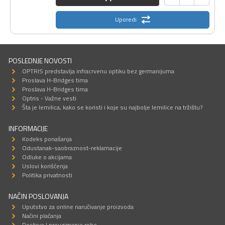
Uporedi
POSLEDNJE NOVOSTI
OPTRIS predstavlja infracrvenu optiku bez germanijuma
Proslava H-Bridges tima
Proslava H-Bridges tima
Optris - Važne vesti
Šta je lemilica, kako se koristi i koje su najbolje lemilice na tržištu?
INFORMACIJE
Kodeks ponašanja
Odustanak-saobraznost-reklamacije
Odluke o akcijama
Uslovi korišćenja
Politika privatnosti
NAČIN POSLOVANJA
Uputstvo za online naručivanje proizvoda
Načini plaćanja
Dostava I preuzimanje robe