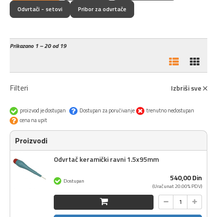
Odvrtači - setovi
Pribor za odvrtače
Prikazano
1 – 20 od 19
Filteri
Izbriši sve
proizvod je dostupan
Dostupan za poručivanje
trenutno nedostupan
cena na upit
Proizvodi
Odvrtač keramički ravni 1.5x95mm
540,
00
Din
Dostupan
(Uračunat 20.00% PDV)