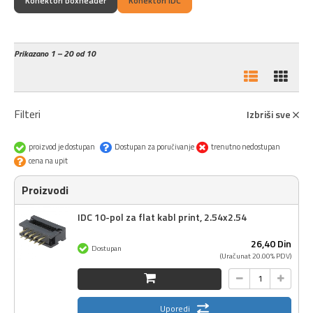
Konektori boxheader
Konektori IDC
Prikazano
1 – 20 od 10
Filteri
Izbriši sve
proizvod je dostupan
Dostupan za poručivanje
trenutno nedostupan
cena na upit
Proizvodi
IDC 10-pol za flat kabl print, 2.54x2.54
26,
40
Din
Dostupan
(Uračunat 20.00% PDV)
Uporedi