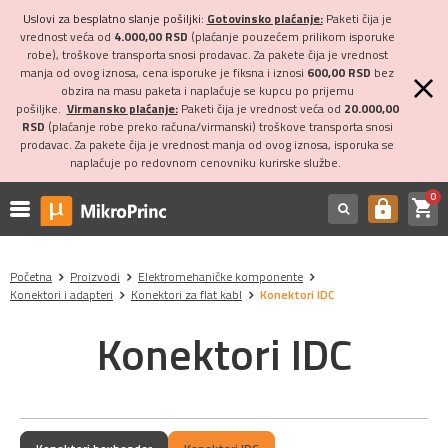
Uslovi za besplatno slanje pošiljki:
Gotovinsko plaćanje:
Paketi čija je
vrednost veća od
4.000,00 RSD
(plaćanje pouzećem prilikom isporuke
robe), troškove transporta snosi prodavac. Za pakete čija je vrednost
manja od ovog iznosa, cena isporuke je fiksna i iznosi
600,00 RSD
bez
obzira na masu paketa i naplaćuje se kupcu po prijemu
pošiljke.
Virmansko plaćanje:
Paketi čija je vrednost veća od
20.000,00
RSD
(plaćanje robe preko računa/virmanski) troškove transporta snosi
prodavac. Za pakete čija je vrednost manja od ovog iznosa, isporuka se
naplaćuje po redovnom cenovniku kurirske službe.
0
shopping_cart
https
Početna
Proizvodi
Elektromehaničke komponente
Konektori i adapteri
Konektori za flat kabl
Konektori IDC
Konektori IDC