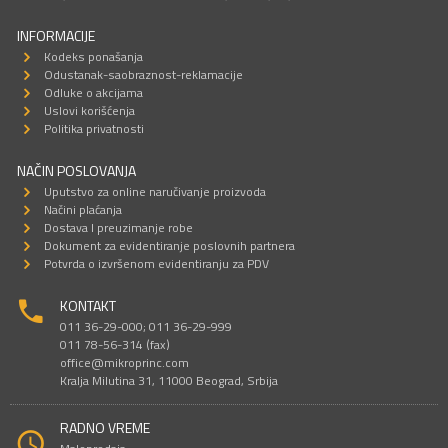
INFORMACIJE
Kodeks ponašanja
Odustanak-saobraznost-reklamacije
Odluke o akcijama
Uslovi korišćenja
Politika privatnosti
NAČIN POSLOVANJA
Uputstvo za online naručivanje proizvoda
Načini plaćanja
Dostava I preuzimanje robe
Dokument za evidentiranje poslovnih partnera
Potvrda o izvršenom evidentiranju za PDV
KONTAKT
011 36-29-000; 011 36-29-999
011 78-56-314 (fax)
office@mikroprinc.com
Kralja Milutina 31, 11000 Beograd, Srbija
RADNO VREME