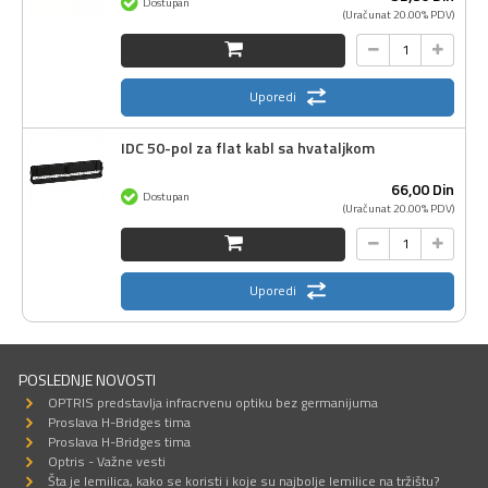
Dostupan
(Uračunat 20.00% PDV)
Uporedi
IDC 50-pol za flat kabl sa hvataljkom
66,
00
Din
Dostupan
(Uračunat 20.00% PDV)
Uporedi
POSLEDNJE NOVOSTI
OPTRIS predstavlja infracrvenu optiku bez germanijuma
Proslava H-Bridges tima
Proslava H-Bridges tima
Optris - Važne vesti
Šta je lemilica, kako se koristi i koje su najbolje lemilice na tržištu?