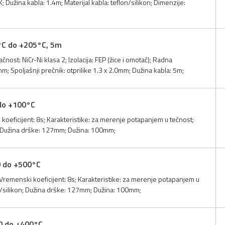
Dužina kabla: 1.4m; Materijal kabla: teflon/silikon; Dimenzije:
°C do +205°C, 5m
nost: NiCr-Ni klasa 2; Izolacija: FEP (žice i omotač); Radna
; Spoljašnji prečnik: otprilike 1.3 x 2.0mm; Dužina kabla: 5m;
do +100°C
oeficijent: 8s; Karakteristike: za merenje potapanjem u tečnost;
on; Dužina drške: 127mm; Dužina: 100mm;
0 do +500°C
Vremenski koeficijent: 8s; Karakteristike: za merenje potapanjem u
lon/silikon; Dužina drške: 127mm; Dužina: 100mm;
0 do +400°C