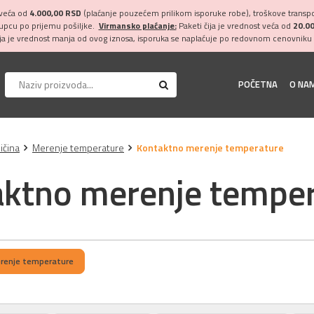
 veća od
4.000,00 RSD
(plaćanje pouzećem prilikom isporuke robe), troškove transpor
kupcu po prijemu pošiljke.
Virmansko plaćanje:
Paketi čija je vrednost veća od
20.0
ija je vrednost manja od ovog iznosa, isporuka se naplaćuje po redovnom cenovniku 
POČETNA
O NA
ičina
Merenje temperature
Kontaktno merenje temperature
ktno merenje tempe
renje temperature