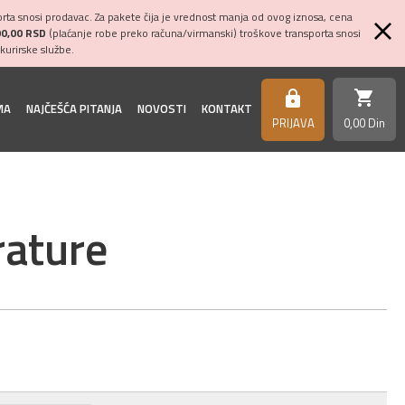
ta snosi prodavac. Za pakete čija je vrednost manja od ovog iznosa, cena
00,00 RSD
(plaćanje robe preko računa/virmanski) troškove transporta snosi
kurirske službe.
shopping_cart
https
MA
NAJČEŠĆA PITANJA
NOVOSTI
KONTAKT
PRIJAVA
0,
00
Din
rature