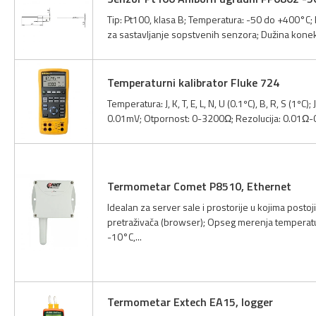
Tip: Pt100, klasa B; Temperatura: -50 do +400°C; 
za sastavljanje sopstvenih senzora; Dužina kone
Temperaturni kalibrator Fluke 724
Temperatura: J, K, T, E, L, N, U (0.1ºC), B, R, S (1º
0.01mV; Otpornost: 0-3200Ω; Rezolucija: 0.01Ω-0.
Termometar Comet P8510, Ethernet
Idealan za server sale i prostorije u kojima post
pretraživača (browser); Opseg merenja temperat
-10°C,...
Termometar Extech EA15, logger