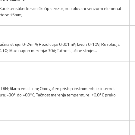
Karakteristike: keramički čip senzor, neizolovani senzorni elemenat
ktora: 15mm;
C); Jačina struje: 0-24mA; Rezolucija: 0.001mA; Izvor: 0-10V; Rezolucija:
1Ω; Max. napon merenja: 30V; Tačnost jačine struje:...
oji LAN; Alarm email-om; Omogućen pristup instrumentu iz internet
ure: -30° do +80°C; Tačnost merenja temperature: ±0.8°C preko