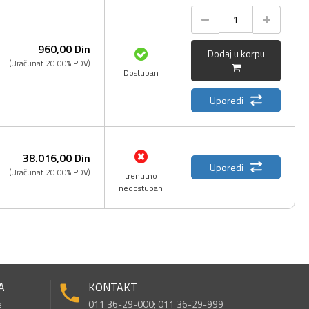
960,
00
Din
Dodaj u korpu
(Uračunat 20.00% PDV)
Dostupan
Uporedi
38.016,
00
Din
Uporedi
(Uračunat 20.00% PDV)
trenutno
nedostupan
A
KONTAKT
e
011 36-29-000; 011 36-29-999