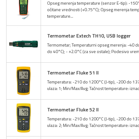
Opseg merenja temperature (senzor E-tip): -150°
očitane vrednosti (+0.75°C); Opseg merenja temp
temperature...
Termometar Extech TH10, USB logger
Termometar; Temperaturni opseg merenja: -40 do 
do 40°C); - ±2.0°C (za sve ostale); Podesivo vreme
Termometar Fluke 51 II
Temperatura: -210 do 1200°C (J-tip), -200 do 1372
ulaza: 1; Min/Max/Avg; Tačnost temperature: iznad
Termometar Fluke 52 II
Temperatura: -210 do 1200°C (J-tip), -200 do 1372
ulaza: 2; Min/Max/Avg; Tačnost temperature: iznad