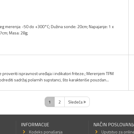
eg merenja: -50 do +300°C; Dužina sonde: 20cm; Napajanje: 1 x
27cm; Masa: 28g;
 proveriti ispravnost uređaja i indikatori friteze.; Merenjem TPM
drediti sadržaj polarnih supstanci, što karakteriše pouzdan...
1
2
Sledeća
INFORMACIJE
NAČIN POSLOVANJ
Kodeks ponašanja
Uputstvo za onlin