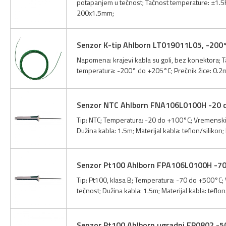
potapanjem u tečnost; Tačnost temperature: ±1.5K; 
200x1.5mm;
Senzor K-tip Ahlborn LT019011L05, -200
Napomena: krajevi kabla su goli, bez konektora; Tač
temperatura: -200° do +205°C; Prečnik žice: 0.2mm
Senzor NTC Ahlborn FNA106L0100H -20 
Tip: NTC; Temperatura: -20 do +100°C; Vremenski k
Dužina kabla: 1.5m; Materijal kabla: teflon/silik
Senzor Pt100 Ahlborn FPA106L0100H -7
Tip: Pt100, klasa B; Temperatura: -70 do +500°C; 
tečnost; Dužina kabla: 1.5m; Materijal kabla: tef
Senzor Pt100 Ahlborn ugradni FP0802 -5