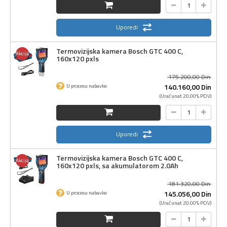
Uporedi
Termovizijska kamera Bosch GTC 400 C,
Akcija
160x120 pxls
175.200,
00
Din
140.160,
00
Din
U procesu nabavke
(Uračunat 20.00% PDV)
Uporedi
Termovizijska kamera Bosch GTC 400 C,
Akcija
160x120 pxls, sa akumulatorom 2.0Ah
181.320,
00
Din
145.056,
00
Din
U procesu nabavke
(Uračunat 20.00% PDV)