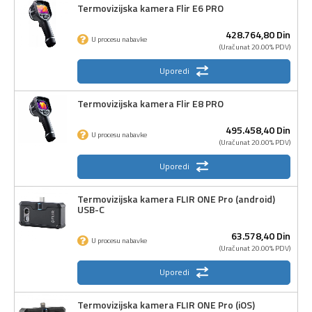
Termovizijska kamera Flir E6 PRO
428.764,
80
Din
U procesu nabavke
(Uračunat 20.00% PDV)
Uporedi
Termovizijska kamera Flir E8 PRO
495.458,
40
Din
U procesu nabavke
(Uračunat 20.00% PDV)
Uporedi
Termovizijska kamera FLIR ONE Pro (android)
USB-C
63.578,
40
Din
U procesu nabavke
(Uračunat 20.00% PDV)
Uporedi
Termovizijska kamera FLIR ONE Pro (iOS)