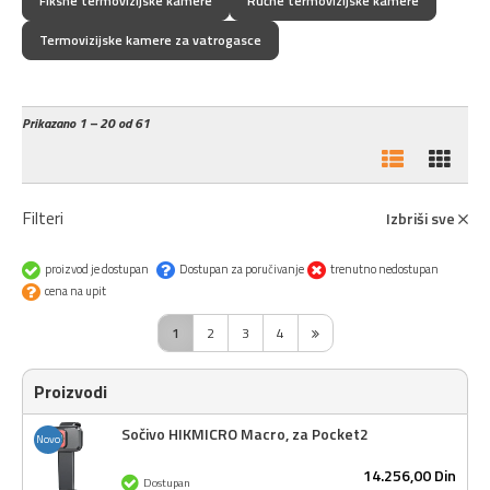
Fiksne termovizijske kamere
Ručne termovizijske kamere
Termovizijske kamere za vatrogasce
Prikazano
1 – 20 od 61
Filteri
Izbriši sve
proizvod je dostupan
Dostupan za poručivanje
trenutno nedostupan
cena na upit
1
2
3
4
Proizvodi
Sočivo HIKMICRO Macro, za Pocket2
Novo
14.256,
00
Din
Dostupan