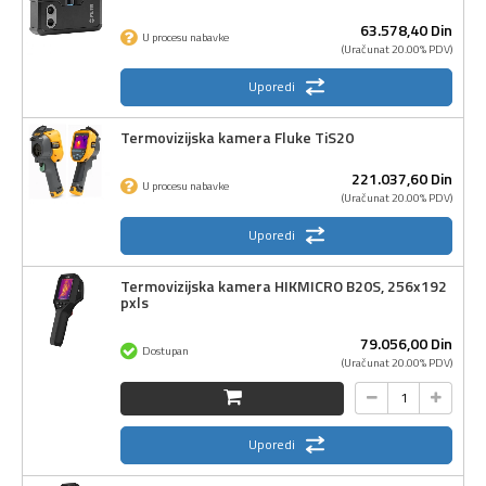
63.578,
40
Din
U procesu nabavke
(Uračunat 20.00% PDV)
Uporedi
Termovizijska kamera Fluke TiS20
221.037,
60
Din
U procesu nabavke
(Uračunat 20.00% PDV)
Uporedi
Termovizijska kamera HIKMICRO B20S, 256x192
pxls
79.056,
00
Din
Dostupan
(Uračunat 20.00% PDV)
Uporedi