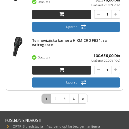
Dostupan
(Uračunat 20.00% PDV)
Uporedi
Termovizijska kamera HIKMICRO FB21, za
vatrogasce
100.656,
00
Din
Dostupan
(Uračunat 20.00% PDV)
Uporedi
1
2
3
4
POSLEDNJE NOVOSTI
OPTRIS predstavlja infracrvenu optiku bez germanijuma