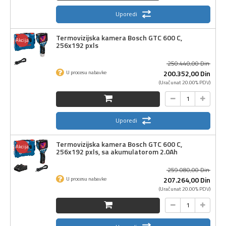
Uporedi
Termovizijska kamera Bosch GTC 600 C,
Akcija
256x192 pxls
250.440,
00
Din
200.352,
00
Din
U procesu nabavke
(Uračunat 20.00% PDV)
Uporedi
Termovizijska kamera Bosch GTC 600 C,
Akcija
256x192 pxls, sa akumulatorom 2.0Ah
259.080,
00
Din
207.264,
00
Din
U procesu nabavke
(Uračunat 20.00% PDV)