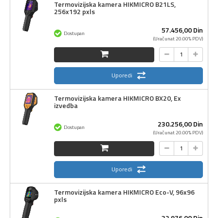
Termovizijska kamera HIKMICRO B21LS,
256x192 pxls
57.456,
00
Din
Dostupan
(Uračunat 20.00% PDV)
Uporedi
Termovizijska kamera HIKMICRO BX20, Ex
izvedba
230.256,
00
Din
Dostupan
(Uračunat 20.00% PDV)
Uporedi
Termovizijska kamera HIKMICRO Eco-V, 96x96
pxls
32.976,
00
Din