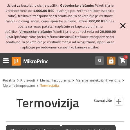
Uslovi za besplatno slanje pošiljki:
Gotovinsko plaćanje:
Paketi čija je
vrednost veća od
4.000,00 RSD
(plaćanje pouzećem prilikom isporuke
robe), troškove transporta snosi prodavac. Za pakete čija je vrednost
manja od ovog iznosa, cena isporuke je fiksna i iznosi
600,00 RSD
bez
obzira na masu paketa i naplaćuje se kupcu po prijemu
pošiljke.
Virmansko plaćanje:
Paketi čija je vrednost veća od
20.000,00
RSD
(plaćanje robe preko računa/virmanski) troškove transporta snosi
prodavac. Za pakete čija je vrednost manja od ovog iznosa, isporuka se
naplaćuje po redovnom cenovniku kurirske službe.
0
shopping_cart
https
Početna
Proizvodi
Merna i test oprema
Merenje neelektričnih veličina
Merenje temperature
Termovizija
Termovizija
Saznaj više