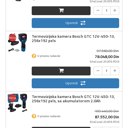
(Uračunat 20.00% PDV)
Uporedi
Termovizijska kamera Bosch GTC 12V-450-13,
Akcija
256x192 pxls
97.560,
00
Din
78.048,
00
Din
U procesu nabavke
(Uračunat 20.00% PDV)
Uporedi
Termovizijska kamera Bosch GTC 12V-450-13,
Akcija
256x192 pxls, sa akumulatorom 2.0Ah
109.440,
00
Din
87.552,
00
Din
U procesu nabavke
(Uračunat 20.00% PDV)