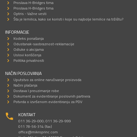
Proslava H-Bridges tima
Proslava H-Bridges tima
Optris - Važne vesti
Šta je lemilica, kako se koristi i koje su najbolje lemilice na tržištu?
INFORMACIJE
Kodeks ponašanja
Odustanak-saobraznost-reklamacije
Odluke o akcijama
Uslovi korišćenja
Politika privatnosti
NAČIN POSLOVANJA
Uputstvo za online naručivanje proizvoda
Načini plaćanja
Dostava I preuzimanje robe
Dokument za evidentiranje poslovnih partnera
Potvrda o izvršenom evidentiranju za PDV
KONTAKT
011 36-29-000; 011 36-29-999
011 78-56-314 (fax)
office@mikroprinc.com