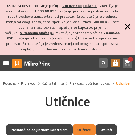
Uslovi za besplatno slanje pošiljki:
Gotovinsko plaćanje:
Paketi čija je
vrednost veća od
4.000,00 RSD
(plaćanje pouzećem prilikom isporuke
robe), troškove transporta snosi prodavac. Za pakete čija je vrednost
manja od ovog iznosa, cena isporuke je fiksna i iznosi
600,00 RSD
bez
obzira na masu paketa i naplaćuje se kupcu po prijemu
pošiljke.
Virmansko plaćanje:
Paketi čija je vrednost veća od
20.000,00
RSD
(plaćanje robe preko računa/virmanski) troškove transporta snosi
prodavac. Za pakete čija je vrednost manja od ovog iznosa, isporuka se
naplaćuje po redovnom cenovniku kurirske službe.
0
shopping_cart
https
Početna
Proizvodi
Kućna tehnika
Prekidači, utičnice i utikači
Utičnice
Utičnice
Prekidači sa daljinskom kontrolom
Utičnice
Utikači