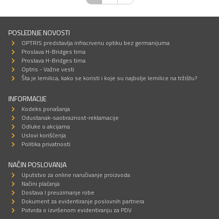
POSLEDNJE NOVOSTI
OPTRIS predstavlja infracrvenu optiku bez germanijuma
Proslava H-Bridges tima
Proslava H-Bridges tima
Optris - Važne vesti
Šta je lemilica, kako se koristi i koje su najbolje lemilice na tržištu?
INFORMACIJE
Kodeks ponašanja
Odustanak-saobraznost-reklamacije
Odluke o akcijama
Uslovi korišćenja
Politika privatnosti
NAČIN POSLOVANJA
Uputstvo za online naručivanje proizvoda
Načini plaćanja
Dostava I preuzimanje robe
Dokument za evidentiranje poslovnih partnera
Potvrda o izvršenom evidentiranju za PDV