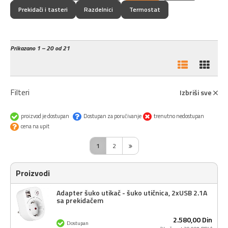
Prekidači i tasteri
Razdelnici
Termostat
Prikazano
1 – 20 od 21
Filteri
Izbriši sve
proizvod je dostupan
Dostupan za poručivanje
trenutno nedostupan
cena na upit
1
2
Proizvodi
Adapter šuko utikač - šuko utičnica, 2xUSB 2.1A
sa prekidačem
2.580,
00
Din
Dostupan