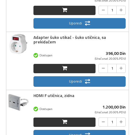
(Uračunat 20.00% PDV)
Uporedi
Adapter šuko utikač - šuko utičnica, sa
prekidačem
396,
00
Din
Dostupan
(Uračunat 20.00% PDV)
Uporedi
HDMI F utičnica, zidna
1.200,
00
Din
Dostupan
(Uračunat 20.00% PDV)
Uporedi