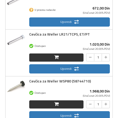
672,
00
Din
U procesu nabavke
(Uračunat 20.00% PDV)
Uporedi
Cevčica za Weller LR21/TCPS, ET/PT
1.020,
00
Din
Dostupan
(Uračunat 20.00% PDV)
Uporedi
Cevčica za Weller WSP80 (58744710)
1.968,
00
Din
Dostupan
(Uračunat 20.00% PDV)
Uporedi