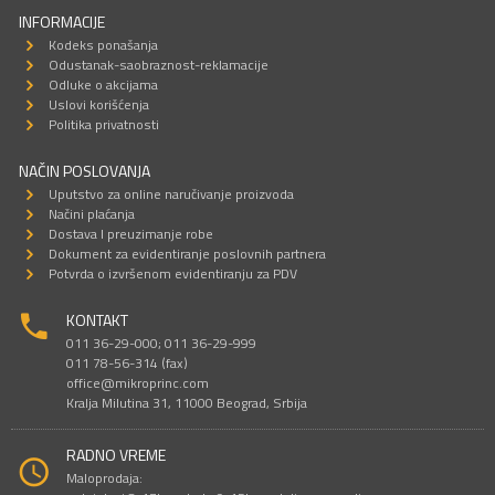
INFORMACIJE
Kodeks ponašanja
Odustanak-saobraznost-reklamacije
Odluke o akcijama
Uslovi korišćenja
Politika privatnosti
NAČIN POSLOVANJA
Uputstvo za online naručivanje proizvoda
Načini plaćanja
Dostava I preuzimanje robe
Dokument za evidentiranje poslovnih partnera
Potvrda o izvršenom evidentiranju za PDV
KONTAKT
011 36-29-000; 011 36-29-999
011 78-56-314 (fax)
office@mikroprinc.com
Kralja Milutina 31, 11000 Beograd, Srbija
RADNO VREME
Maloprodaja: