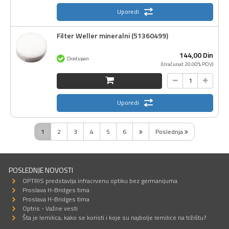
Uporedi
Filter Weller mineralni (51360499)
144,
00
Din
Dostupan
(Uračunat 20.00% PDV)
Uporedi
1
2
3
4
5
6
Poslednja
POSLEDNJE NOVOSTI
OPTRIS predstavlja infracrvenu optiku bez germanijuma
Proslava H-Bridges tima
Proslava H-Bridges tima
Optris - Važne vesti
Šta je lemilica, kako se koristi i koje su najbolje lemilice na tržištu?