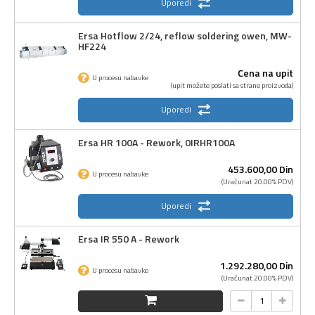
Uporedi
Ersa Hotflow 2/24, reflow soldering owen, MW-
HF224
Cena na upit
U procesu nabavke
(upit možete poslati sa strane proizvoda)
Uporedi
Ersa HR 100A - Rework, 0IRHR100A
453.600,
00
Din
U procesu nabavke
(Uračunat 20.00% PDV)
Uporedi
Ersa IR 550 A - Rework
1.292.280,
00
Din
U procesu nabavke
(Uračunat 20.00% PDV)