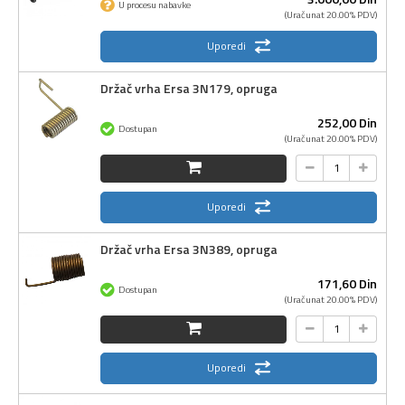
U procesu nabavke
(Uračunat 20.00% PDV)
Uporedi
Držač vrha Ersa 3N179, opruga
252,
00
Din
Dostupan
(Uračunat 20.00% PDV)
Uporedi
Držač vrha Ersa 3N389, opruga
171,
60
Din
Dostupan
(Uračunat 20.00% PDV)
Uporedi