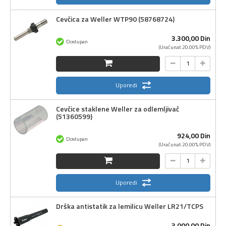
Cevčica za Weller WTP90 (58768724)
3.300,
00
Din
Dostupan
(Uračunat 20.00% PDV)
Uporedi
Cevčice staklene Weller za odlemljivač
(51360599)
924,
00
Din
Dostupan
(Uračunat 20.00% PDV)
Uporedi
Drška antistatik za lemilicu Weller LR21/TCPS
3.000,
00
Din