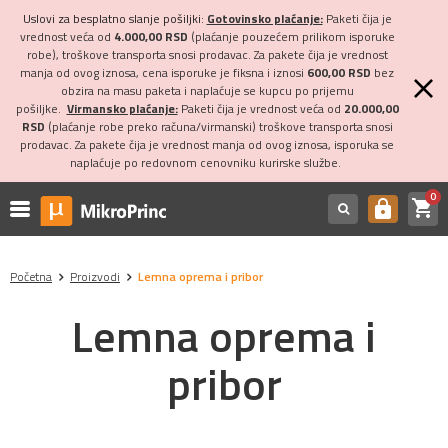
Uslovi za besplatno slanje pošiljki:
Gotovinsko plaćanje:
Paketi čija je
vrednost veća od
4.000,00 RSD
(plaćanje pouzećem prilikom isporuke
robe), troškove transporta snosi prodavac. Za pakete čija je vrednost
manja od ovog iznosa, cena isporuke je fiksna i iznosi
600,00 RSD
bez
obzira na masu paketa i naplaćuje se kupcu po prijemu
pošiljke.
Virmansko plaćanje:
Paketi čija je vrednost veća od
20.000,00
RSD
(plaćanje robe preko računa/virmanski) troškove transporta snosi
prodavac. Za pakete čija je vrednost manja od ovog iznosa, isporuka se
naplaćuje po redovnom cenovniku kurirske službe.
0
shopping_cart
https
Početna
Proizvodi
Lemna oprema i pribor
Lemna oprema i
pribor