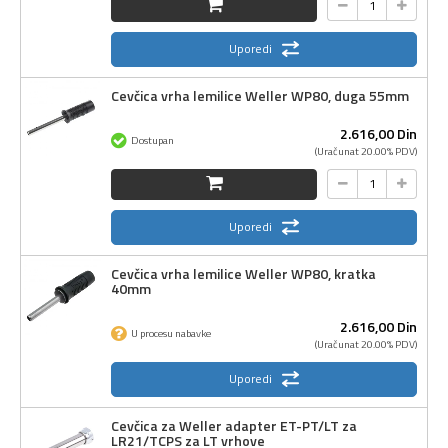
Uporedi
Cevčica vrha lemilice Weller WP80, duga 55mm
2.616,
00
Din
Dostupan
(Uračunat 20.00% PDV)
Uporedi
Cevčica vrha lemilice Weller WP80, kratka
40mm
2.616,
00
Din
U procesu nabavke
(Uračunat 20.00% PDV)
Uporedi
Cevčica za Weller adapter ET-PT/LT za
LR21/TCPS za LT vrhove