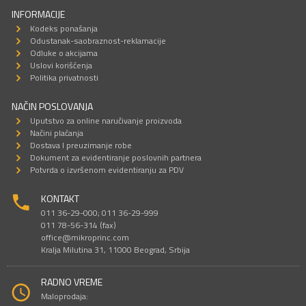
INFORMACIJE
Kodeks ponašanja
Odustanak-saobraznost-reklamacije
Odluke o akcijama
Uslovi korišćenja
Politika privatnosti
NAČIN POSLOVANJA
Uputstvo za online naručivanje proizvoda
Načini plaćanja
Dostava I preuzimanje robe
Dokument za evidentiranje poslovnih partnera
Potvrda o izvršenom evidentiranju za PDV
KONTAKT
011 36-29-000; 011 36-29-999
011 78-56-314 (fax)
office@mikroprinc.com
Kralja Milutina 31, 11000 Beograd, Srbija
RADNO VREME
Maloprodaja: