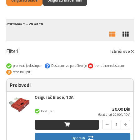
Osigurači Blade
Osigurači Blade mini
Prikazano
1 – 20 od 10
Filteri
Izbriši sve
proizvod je dostupan
Dostupan za poručivanje
trenutno nedostupan
cena na upit
Proizvodi
Osigurač Blade, 10A
30,
00
Din
Dostupan
(Uračunat 20.00% PDV)
Uporedi