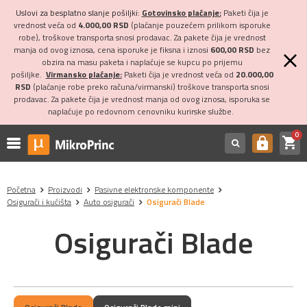
Uslovi za besplatno slanje pošiljki:
Gotovinsko plaćanje:
Paketi čija je
vrednost veća od
4.000,00 RSD
(plaćanje pouzećem prilikom isporuke
robe), troškove transporta snosi prodavac. Za pakete čija je vrednost
manja od ovog iznosa, cena isporuke je fiksna i iznosi
600,00 RSD
bez
obzira na masu paketa i naplaćuje se kupcu po prijemu
pošiljke.
Virmansko plaćanje:
Paketi čija je vrednost veća od
20.000,00
RSD
(plaćanje robe preko računa/virmanski) troškove transporta snosi
prodavac. Za pakete čija je vrednost manja od ovog iznosa, isporuka se
naplaćuje po redovnom cenovniku kurirske službe.
0
shopping_cart
https
Početna
Proizvodi
Pasivne elektronske komponente
Osigurači i kućišta
Auto osigurači
Osigurači Blade
Osigurači Blade