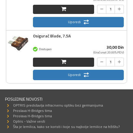
Uporedi
Osigurač Blade, 7.5A
30,
00
Din
Dostupan
(Uračunat 20.00% PDV)
Uporedi
POSLEDNJE NOVOSTI
OPTRIS predstavlja infracrvenu optiku bez germanijuma
Proslava H-Bridges tima
Proslava H-Bridges tima
Optris - Važne vesti
Šta je lemilica, kako se koristi i koje su najbolje lemilice na tržištu?