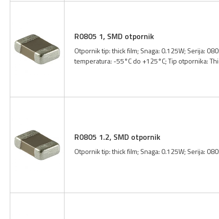
R0805 1, SMD otpornik
Otpornik tip: thick film; Snaga: 0.125W; Serija: 0
temperatura: -55°C do +125°C; Tip otpornika: Thi
R0805 1.2, SMD otpornik
Otpornik tip: thick film; Snaga: 0.125W; Serija: 0