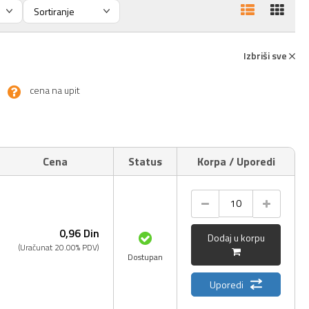
Izbriši sve
cena na upit
Cena
Status
Korpa / Uporedi
0,
96
Din
Dodaj u korpu
(Uračunat 20.00% PDV)
Dostupan
Uporedi