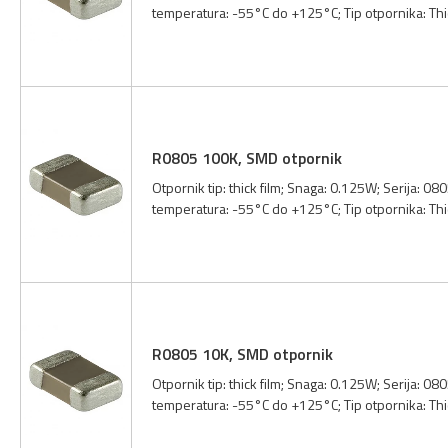
temperatura: -55°C do +125°C; Tip otpornika: Thi
R0805 100K, SMD otpornik
Otpornik tip: thick film; Snaga: 0.125W; Serija: 0
temperatura: -55°C do +125°C; Tip otpornika: Thi
R0805 10K, SMD otpornik
Otpornik tip: thick film; Snaga: 0.125W; Serija: 0
temperatura: -55°C do +125°C; Tip otpornika: Thi