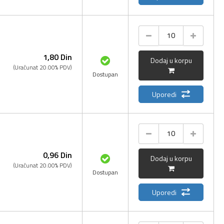
1,
80
Din
Dodaj u korpu
(Uračunat 20.00% PDV)
Dostupan
Uporedi
0,
96
Din
Dodaj u korpu
(Uračunat 20.00% PDV)
Dostupan
Uporedi