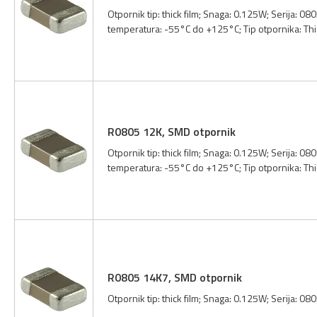
Otpornik tip: thick film; Snaga: 0.125W; Serija: 0
temperatura: -55°C do +125°C; Tip otpornika: Thi
R0805 12K, SMD otpornik
Otpornik tip: thick film; Snaga: 0.125W; Serija: 0
temperatura: -55°C do +125°C; Tip otpornika: Thi
R0805 14K7, SMD otpornik
Otpornik tip: thick film; Snaga: 0.125W; Serija: 0