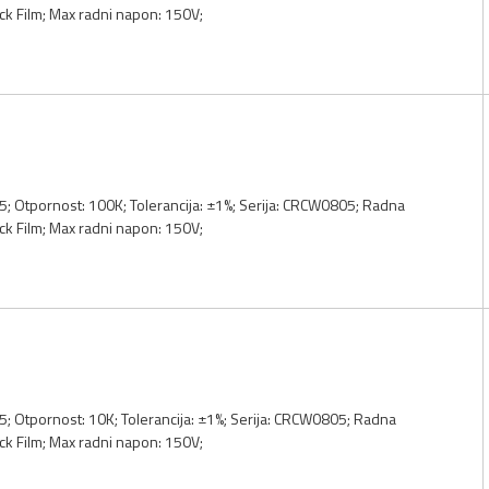
ck Film; Max radni napon: 150V;
805; Otpornost: 100K; Tolerancija: ±1%; Serija: CRCW0805; Radna
ck Film; Max radni napon: 150V;
805; Otpornost: 10K; Tolerancija: ±1%; Serija: CRCW0805; Radna
ck Film; Max radni napon: 150V;