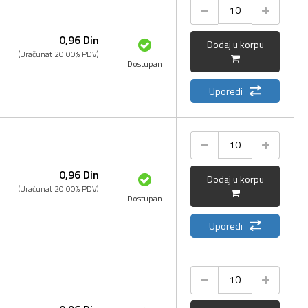
0,
96
Din
Dodaj u korpu
(Uračunat 20.00% PDV)
Dostupan
Uporedi
0,
96
Din
Dodaj u korpu
(Uračunat 20.00% PDV)
Dostupan
Uporedi