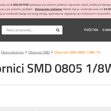
 veća od
4.000,00 RSD
(plaćanje pouzećem prilikom isporuke robe), troškove transpor
kupcu po prijemu pošiljke.
Virmansko plaćanje:
Paketi čija je vrednost veća od
20.0
ija je vrednost manja od ovog iznosa, isporuka se naplaćuje po redovnom cenovniku 
POČETNA
O NA
Fiksni otpornici
Otpornici SMD
Otpornici SMD 0805 1/8W, 1%
rnici SMD 0805 1/8