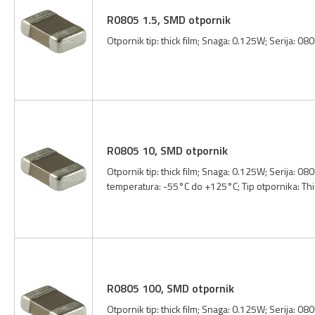
R0805 1.5, SMD otpornik
Otpornik tip: thick film; Snaga: 0.125W; Serija: 0
R0805 10, SMD otpornik
Otpornik tip: thick film; Snaga: 0.125W; Serija: 0
temperatura: -55°C do +125°C; Tip otpornika: Thi
R0805 100, SMD otpornik
Otpornik tip: thick film; Snaga: 0.125W; Serija: 0