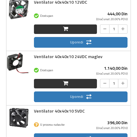
Ventilator 40x40x10 12VDC
444,
00
Din
Dostupan
(Uračunat 20.00% PDV)
Uporedi
Ventilator 40x40x10 24VDC maglev
1.140,
00
Din
Dostupan
(Uračunat 20.00% PDV)
Uporedi
Ventilator 40x40x10 5VDC
396,
00
Din
U procesu nabavke
(Uračunat 20.00% PDV)