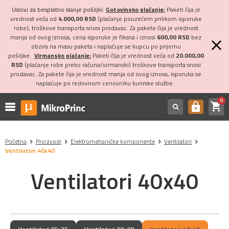
Uslovi za besplatno slanje pošiljki:
Gotovinsko plaćanje:
Paketi čija je
vrednost veća od
4.000,00 RSD
(plaćanje pouzećem prilikom isporuke
robe), troškove transporta snosi prodavac. Za pakete čija je vrednost
manja od ovog iznosa, cena isporuke je fiksna i iznosi
600,00 RSD
bez
obzira na masu paketa i naplaćuje se kupcu po prijemu
pošiljke.
Virmansko plaćanje:
Paketi čija je vrednost veća od
20.000,00
RSD
(plaćanje robe preko računa/virmanski) troškove transporta snosi
prodavac. Za pakete čija je vrednost manja od ovog iznosa, isporuka se
naplaćuje po redovnom cenovniku kurirske službe.
0
shopping_cart
https
Početna
Proizvodi
Elektromehaničke komponente
Ventilatori
Ventilatori 40x40
Ventilatori 40x40