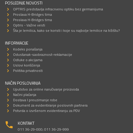
POSLEDNJE NOVOSTI
OPTRIS predstavlja infracrvenu optiku bez germanijuma
Proslava H-Bridges tima
Proslava H-Bridges tima
Optris - Važne vesti
Šta je lemilica, kako se koristi i koje su najbolje lemilice na tržištu?
INFORMACIJE
Kodeks ponašanja
Odustanak-saobraznost-reklamacije
Odluke o akcijama
Uslovi korišćenja
Politika privatnosti
NAČIN POSLOVANJA
Uputstvo za online naručivanje proizvoda
Načini plaćanja
Dostava I preuzimanje robe
Dokument za evidentiranje poslovnih partnera
Potvrda o izvršenom evidentiranju za PDV
KONTAKT
011 36-29-000; 011 36-29-999