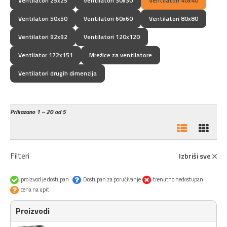
Ventilatori 25x25
Ventilatori 30x30
Ventilatori 40x40
Ventilatori 50x50
Ventilatori 60x60
Ventilatori 80x80
Ventilatori 92x92
Ventilatori 120x120
Ventilator 172x151
Mrežice za ventilatore
Ventilatori drugih dimenzija
Prikazano
1 – 20 od 5
Filteri
Izbriši sve
proizvod je dostupan
Dostupan za poručivanje
trenutno nedostupan
cena na upit
Proizvodi