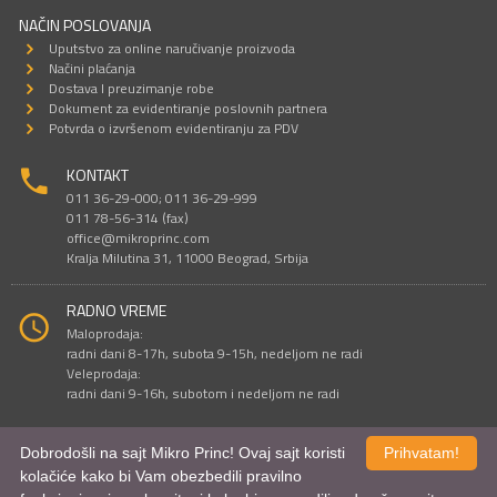
NAČIN POSLOVANJA
Uputstvo za online naručivanje proizvoda
Načini plaćanja
Dostava I preuzimanje robe
Dokument za evidentiranje poslovnih partnera
Potvrda o izvršenom evidentiranju za PDV
KONTAKT
011 36-29-000; 011 36-29-999
011 78-56-314 (fax)
office@mikroprinc.com
Kralja Milutina 31, 11000 Beograd, Srbija
RADNO VREME
Maloprodaja:
radni dani 8-17h, subota 9-15h, nedeljom ne radi
Veleprodaja:
radni dani 9-16h, subotom i nedeljom ne radi
Dobrodošli na sajt Mikro Princ! Ovaj sajt koristi
Prihvatam!
Sve cene su iskazane u dinarima. PDV je uračunat u cenu.
kolačiće kako bi Vam obezbedili pravilno
© Mikro Princ 1999 - 2026. Sva prava su zadržana.