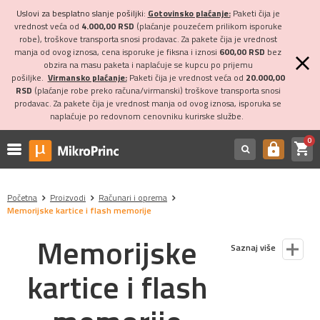
Uslovi za besplatno slanje pošiljki:
Gotovinsko plaćanje:
Paketi čija je
vrednost veća od
4.000,00 RSD
(plaćanje pouzećem prilikom isporuke
robe), troškove transporta snosi prodavac. Za pakete čija je vrednost
manja od ovog iznosa, cena isporuke je fiksna i iznosi
600,00 RSD
bez
obzira na masu paketa i naplaćuje se kupcu po prijemu
pošiljke.
Virmansko plaćanje:
Paketi čija je vrednost veća od
20.000,00
RSD
(plaćanje robe preko računa/virmanski) troškove transporta snosi
prodavac. Za pakete čija je vrednost manja od ovog iznosa, isporuka se
naplaćuje po redovnom cenovniku kurirske službe.
0
shopping_cart
https
Početna
Proizvodi
Računari i oprema
Memorijske kartice i flash memorije
Memorijske
Saznaj više
kartice i flash