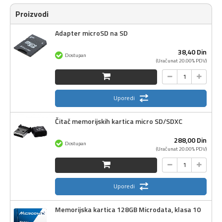
Proizvodi
Adapter microSD na SD
38,
40
Din
Dostupan
(Uračunat 20.00% PDV)
Uporedi
Čitač memorijskih kartica micro SD/SDXC
288,
00
Din
Dostupan
(Uračunat 20.00% PDV)
Uporedi
Memorijska kartica 128GB Microdata, klasa 10