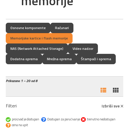
memorije
Osnovne komponente
Računari
Memorijske kartice i flash memorije
NAS (Network Attached Storage)
Video nadzor
Dodatna oprema
Mrežna oprema
Štampači i oprema
Prikazano
1 – 20 od 8
Filteri
Izbriši sve
proizvod je dostupan
Dostupan za poručivanje
trenutno nedostupan
cena na upit