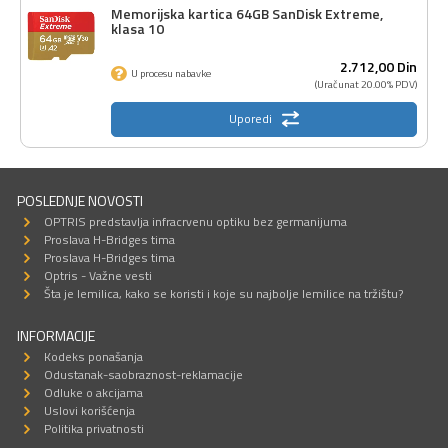
Memorijska kartica 64GB SanDisk Extreme,
klasa 10
2.712,
00
Din
U procesu nabavke
(Uračunat 20.00% PDV)
Uporedi
POSLEDNJE NOVOSTI
OPTRIS predstavlja infracrvenu optiku bez germanijuma
Proslava H-Bridges tima
Proslava H-Bridges tima
Optris - Važne vesti
Šta je lemilica, kako se koristi i koje su najbolje lemilice na tržištu?
INFORMACIJE
Kodeks ponašanja
Odustanak-saobraznost-reklamacije
Odluke o akcijama
Uslovi korišćenja
Politika privatnosti