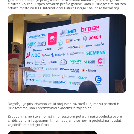
elektronike, kao i uspeh ostvaren prošle godine, kada H-Bridges tim zauzeo
četvrto mesto na IEEE International Future Energy Challenge takmičenju.
Događaju je prisustvovao veliki broj zvanica, među kojima su partneri H-
Bridges tima, kao i predstavnici akademske zajednice.
Zadovoljni smo što smo našim prisustvom potvrdili našu podršku ovom
ambicioznom i uspešnom timu i radujemo se novim projektima i budućim
zajedničkim dostignućima.