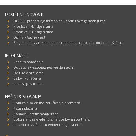
POSLEDNJE NOVOSTI
OPTRIS predstavlja infracrvenu optiku bez germanijuma
Proslava H-Bridges tima
Proslava H-Bridges tima
Optris - Važne vesti
Šta je lemilica, kako se koristi i koje su najbolje lemilice na tržištu?
INFORMACIJE
Kodeks ponašanja
Odustanak-saobraznost-reklamacije
Odluke o akcijama
Uslovi korišćenja
Politika privatnosti
NAČIN POSLOVANJA
Uputstvo za online naručivanje proizvoda
Načini plaćanja
Dostava I preuzimanje robe
Dokument za evidentiranje poslovnih partnera
Potvrda o izvršenom evidentiranju za PDV