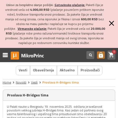
Uslovi za besplatno slanje pošiljki:
Gotovinsko plaćanje:
Paketi čija je
vrednost veća od
4.000,00 RSD
(plaćanje pouzećem prilikom isporuke
robe), troškove transporta snosi prodavac. Za pakete čija je vrednost
manja od ovog iznosa, cena isporuke je fiksna i iznosi
600,00 RSD
bez
obzira na masu paketa i naplaćuje se kupcu po prijemu
pošiljke.
Virmansko plaćanje:
Paketi čija je vrednost veća od
20.000,00
RSD
(plaćanje robe preko računa/virmanski) troškove transporta snosi
prodavac. Za pakete čija je vrednost manja od ovog iznosa, isporuka se
naplaćuje po redovnom cenovniku kurirske službe.
0
shopping_cart
https
Vesti
Obaveštenja
Aktuelno
Proizvođači
Home
Novosti
Vesti
Proslava H-Bridges tima
Proslava H-Bridges tima
U Palati nauke u Beogradu 19. novembra 2025. održana je svečanost
povodom velikog jubileja H-Bridges tima. Kao jedan od partnera ovog
veoma talentovanog i uspešnog tima prisustvovali smo obeležavanju 20
godina od osvajanja prvog mesta na svetskom takmičenju iz energetske