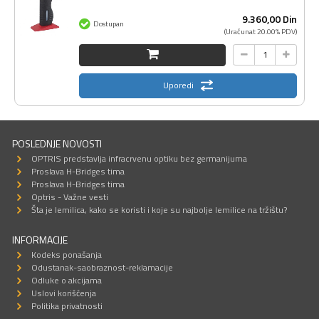
9.360,
00
Din
Dostupan
(Uračunat 20.00% PDV)
Uporedi
POSLEDNJE NOVOSTI
OPTRIS predstavlja infracrvenu optiku bez germanijuma
Proslava H-Bridges tima
Proslava H-Bridges tima
Optris - Važne vesti
Šta je lemilica, kako se koristi i koje su najbolje lemilice na tržištu?
INFORMACIJE
Kodeks ponašanja
Odustanak-saobraznost-reklamacije
Odluke o akcijama
Uslovi korišćenja
Politika privatnosti