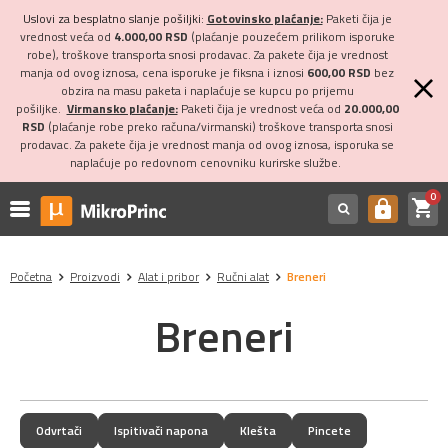
Uslovi za besplatno slanje pošiljki:
Gotovinsko plaćanje:
Paketi čija je
vrednost veća od
4.000,00 RSD
(plaćanje pouzećem prilikom isporuke
robe), troškove transporta snosi prodavac. Za pakete čija je vrednost
manja od ovog iznosa, cena isporuke je fiksna i iznosi
600,00 RSD
bez
obzira na masu paketa i naplaćuje se kupcu po prijemu
pošiljke.
Virmansko plaćanje:
Paketi čija je vrednost veća od
20.000,00
RSD
(plaćanje robe preko računa/virmanski) troškove transporta snosi
prodavac. Za pakete čija je vrednost manja od ovog iznosa, isporuka se
naplaćuje po redovnom cenovniku kurirske službe.
0
shopping_cart
https
Početna
Proizvodi
Alat i pribor
Ručni alat
Breneri
Breneri
Odvrtači
Ispitivači napona
Klešta
Pincete