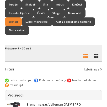
Turpije
Skalpeli
Šila
Imbusi
Ključevi
Nasadni ključevi
Čekići
Stege
Merni alat
Breneri
Lupe i mikroskopi
Alat za specijalne namene
Alat - setovi
Prikazano
1 – 20 od 1
Filteri
Izbriši sve
proizvod je dostupan
Dostupan za poručivanje
trenutno nedostupan
cena na upit
Proizvodi
Brener na gas Velleman GASMTPRO