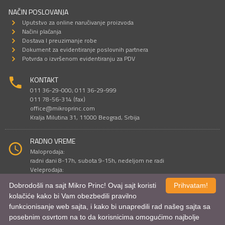
NAČIN POSLOVANJA
Uputstvo za online naručivanje proizvoda
Načini plaćanja
Dostava I preuzimanje robe
Dokument za evidentiranje poslovnih partnera
Potvrda o izvršenom evidentiranju za PDV
KONTAKT
011 36-29-000; 011 36-29-999
011 78-56-314 (fax)
office@mikroprinc.com
Kralja Milutina 31, 11000 Beograd, Srbija
RADNO VREME
Maloprodaja:
radni dani 8-17h, subota 9-15h, nedeljom ne radi
Veleprodaja:
radni dani 9-16h, subotom i nedeljom ne radi
Dobrodošli na sajt Mikro Princ! Ovaj sajt koristi
Prihvatam!
kolačiće kako bi Vam obezbedili pravilno
funkcionisanje web sajta, i kako bi unapredili rad našeg sajta sa
Sve cene su iskazane u dinarima. PDV je uračunat u cenu.
posebnim osvrtom na to da korisnicima omogućimo najbolje
© Mikro Princ 1999 - 2026. Sva prava su zadržana.