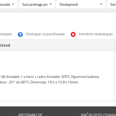
ostupan
Dostupan za poručivanje
trenutno nedostupan
izvod
0A; Kontakti: 1 x mirni + radni; Kontakti: SPDT; Otpornost kalema:
ura: -25° do 80°C; Dimenzije: 19.5 x 15.8 x 15mm;
INFORMACIJE
NAČIN POSLOVANJ