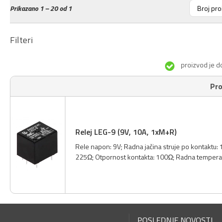
Prikazano
1 – 20 od 1
Filteri
proizvod je d
Pro
Relej LEG-9 (9V, 10A, 1xM+R)
Rele napon: 9V; Radna jačina struje po kontaktu: 1
225Ω; Otpornost kontakta: 100Ω; Radna temperat
POSLEDNJE NOVOSTI