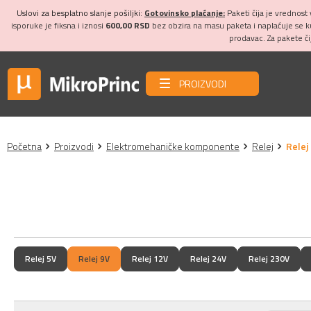
Uslovi za besplatno slanje pošiljki:
Gotovinsko plaćanje:
Paketi čija je vrednost
isporuke je fiksna i iznosi
600,00 RSD
bez obzira na masu paketa i naplaćuje se 
prodavac. Za pakete č
PROIZVODI
Početna
Proizvodi
Elektromehaničke komponente
Relej
Relej
Relej 5V
Relej 9V
Relej 12V
Relej 24V
Relej 230V