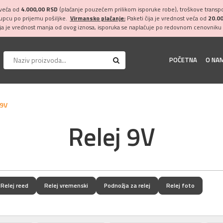
 veća od
4.000,00 RSD
(plaćanje pouzećem prilikom isporuke robe), troškove transpor
kupcu po prijemu pošiljke.
Virmansko plaćanje:
Paketi čija je vrednost veća od
20.0
ija je vrednost manja od ovog iznosa, isporuka se naplaćuje po redovnom cenovniku 
POČETNA
O NA
 9V
Relej 9V
Relej reed
Relej vremenski
Podnožja za relej
Relej foto