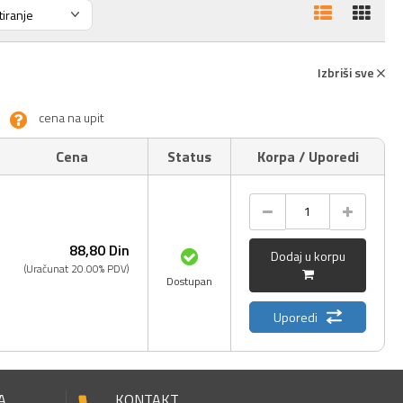
Izbriši sve
cena na upit
Cena
Status
Korpa / Uporedi
88,
80
Din
Dodaj u korpu
(Uračunat 20.00% PDV)
Dostupan
Uporedi
A
KONTAKT