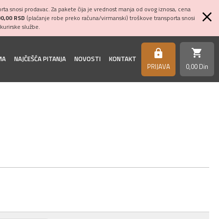
ta snosi prodavac. Za pakete čija je vrednost manja od ovog iznosa, cena
00,00 RSD
(plaćanje robe preko računa/virmanski) troškove transporta snosi
kurirske službe.
shopping_cart
https
MA
NAJČEŠĆA PITANJA
NOVOSTI
KONTAKT
PRIJAVA
0,
00
Din