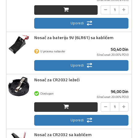
Uporedi
Nosač za bateriju 9V (6LR61) sa kablićem
50,
40
Din
U procesu nabavke
(Uračunat 20.00% PDV)
Uporedi
Nosač za CR2032 ležeći
96,
00
Din
Dostupan
(Uračunat 20.00% PDV)
Uporedi
Nosač za CR2032 sa kablićem