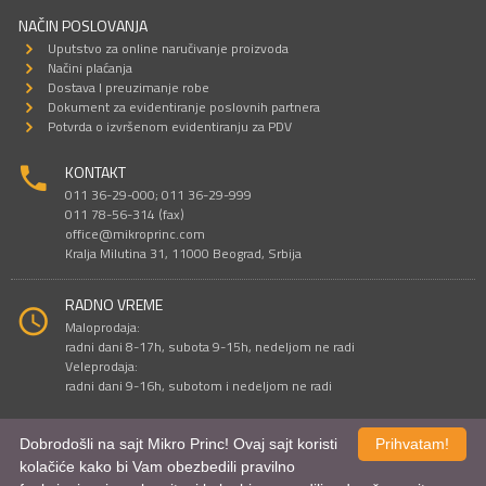
NAČIN POSLOVANJA
Uputstvo za online naručivanje proizvoda
Načini plaćanja
Dostava I preuzimanje robe
Dokument za evidentiranje poslovnih partnera
Potvrda o izvršenom evidentiranju za PDV
KONTAKT
011 36-29-000; 011 36-29-999
011 78-56-314 (fax)
office@mikroprinc.com
Kralja Milutina 31, 11000 Beograd, Srbija
RADNO VREME
Maloprodaja:
radni dani 8-17h, subota 9-15h, nedeljom ne radi
Veleprodaja:
radni dani 9-16h, subotom i nedeljom ne radi
Dobrodošli na sajt Mikro Princ! Ovaj sajt koristi
Prihvatam!
Sve cene su iskazane u dinarima. PDV je uračunat u cenu.
kolačiće kako bi Vam obezbedili pravilno
© Mikro Princ 1999 - 2026. Sva prava su zadržana.