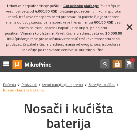
Uslovi za besplatno slanje pošiljki:
Gotovinsko plaćanje:
Paketi čija je
vrednost veća od
4.000,00 RSD
(plaćanje pouzećem prilikom isporuke
robe), troškove transporta snosi prodavac. Za pakete čija je vrednost
manja od ovog iznosa, cena isporuke je fiksna i iznosi
600,00 RSD
bez
obzira na masu paketa i naplaćuje se kupcu po prijemu
pošiljke.
Virmansko plaćanje:
Paketi čija je vrednost veća od
20.000,00
RSD
(plaćanje robe preko računa/virmanski) troškove transporta snosi
prodavac. Za pakete čija je vrednost manja od ovog iznosa, isporuka se
naplaćuje po redovnom cenovniku kurirske službe.
0
shopping_cart
https
Početna
Proizvodi
Izvori napajanja i oprema
Baterije i kućišta
Nosači i kućišta baterija
Nosači i kućišta
baterija