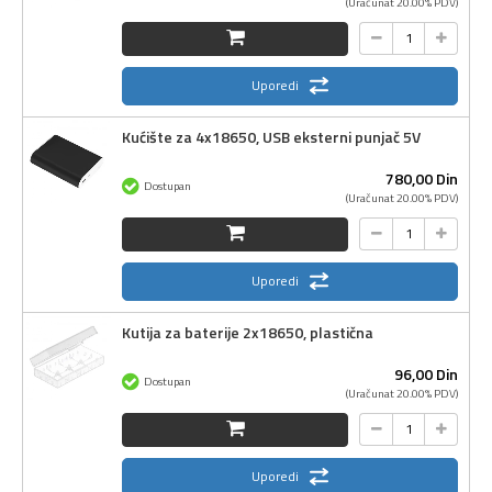
(Uračunat 20.00% PDV)
Uporedi
Kućište za 4x18650, USB eksterni punjač 5V
780,
00
Din
Dostupan
(Uračunat 20.00% PDV)
Uporedi
Kutija za baterije 2x18650, plastična
96,
00
Din
Dostupan
(Uračunat 20.00% PDV)
Uporedi