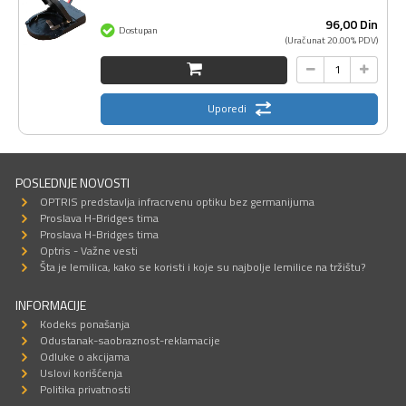
96,
00
Din
Dostupan
(Uračunat 20.00% PDV)
Uporedi
POSLEDNJE NOVOSTI
OPTRIS predstavlja infracrvenu optiku bez germanijuma
Proslava H-Bridges tima
Proslava H-Bridges tima
Optris - Važne vesti
Šta je lemilica, kako se koristi i koje su najbolje lemilice na tržištu?
INFORMACIJE
Kodeks ponašanja
Odustanak-saobraznost-reklamacije
Odluke o akcijama
Uslovi korišćenja
Politika privatnosti