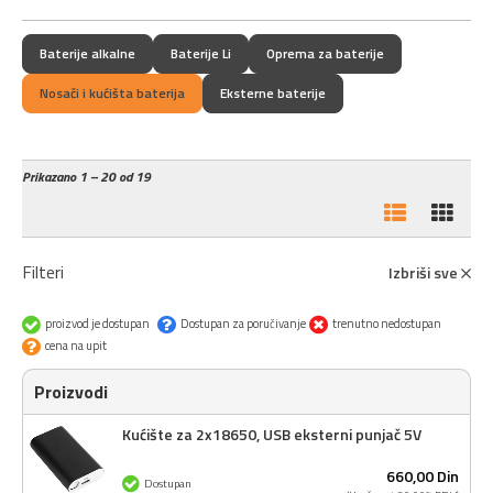
Baterije alkalne
Baterije Li
Oprema za baterije
Nosači i kućišta baterija
Eksterne baterije
Prikazano
1 – 20 od 19
Filteri
Izbriši sve
proizvod je dostupan
Dostupan za poručivanje
trenutno nedostupan
cena na upit
Proizvodi
Kućište za 2x18650, USB eksterni punjač 5V
660,
00
Din
Dostupan