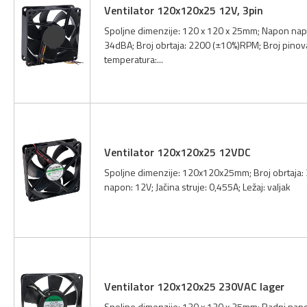
Ventilator 120x120x25 12V, 3pin
Spoljne dimenzije: 120 x 120 x 25mm; Napon napaj
34dBA; Broj obrtaja: 2200 (±10%)RPM; Broj pinova
temperatura:...
Ventilator 120x120x25 12VDC
Spoljne dimenzije: 120x120x25mm; Broj obrtaja:
napon: 12V; Jačina struje: 0,455A; Ležaj: valjak
Ventilator 120x120x25 230VAC lager
Spoljne dimenzije: 120 x 120 x 25mm; Radni napon