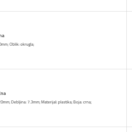
na
0mm; Oblik: okrugla;
čna
0mm; Debljina: 7.3mm; Materijal: plastika; Boja: crna;