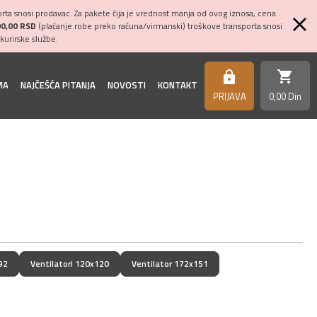
ta snosi prodavac. Za pakete čija je vrednost manja od ovog iznosa, cena
00,00 RSD
(plaćanje robe preko računa/virmanski) troškove transporta snosi
kurirske službe.
shopping_cart
https
MA
NAJČEŠĆA PITANJA
NOVOSTI
KONTAKT
PRIJAVA
0,
00
Din
92
Ventilatori 120x120
Ventilator 172x151