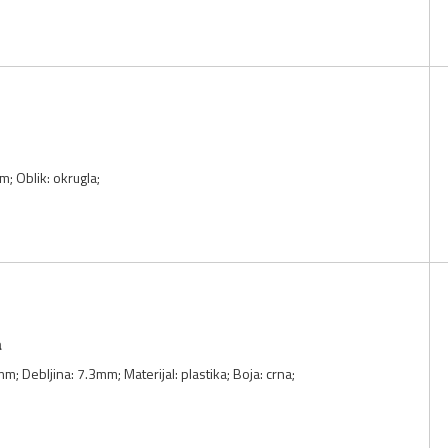
; Oblik: okrugla;
a
m; Debljina: 7.3mm; Materijal: plastika; Boja: crna;