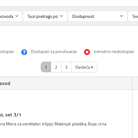
ostupan
Dostupan za poručivanje
trenutno nedostupan
1
2
3
Sledeća
izvod
pi, set 3/1
 filtera za ventilator: 45ppi; Materijal: plastika; Boja: crna