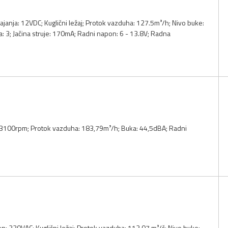
anja: 12VDC; Kuglični ležaj; Protok vazduha: 127.5m³/h; Nivo buke:
: 3; Jačina struje: 170mA; Radni napon: 6 - 13.8V; Radna
 3100rpm; Protok vazduha: 183,79m³/h; Buka: 44,5dBA; Radni
: 230VAC; Kuglični ležaj; Protok vazduha: 112.07 m³/č; Nivo buke: