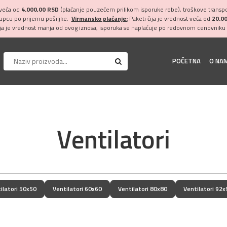
 veća od
4.000,00 RSD
(plaćanje pouzećem prilikom isporuke robe), troškove transpor
kupcu po prijemu pošiljke.
Virmansko plaćanje:
Paketi čija je vrednost veća od
20.0
ija je vrednost manja od ovog iznosa, isporuka se naplaćuje po redovnom cenovniku 
POČETNA
O NA
Ventilatori
ilatori 50x50
Ventilatori 60x60
Ventilatori 80x80
Ventilatori 92x