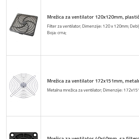
Mrežica za ventilator 120x120mm, plasti
Filter za ventilator; Dimenzije: 120 x 120mm; Deblji
Boja: crna;
Mrežica za ventilator 172x151mm, metal
Metalna mrežica za ventilator; Dimenzije: 172x151
Mrežica za ventilator 40x40mm, sa filte