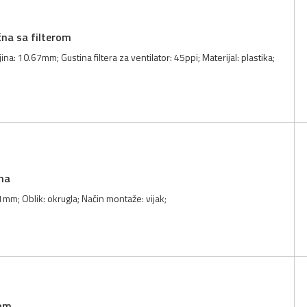
čna sa filterom
na: 10.67mm; Gustina filtera za ventilator: 45ppi; Materijal: plastika;
na
mm; Oblik: okrugla; Način montaže: vijak;
rom