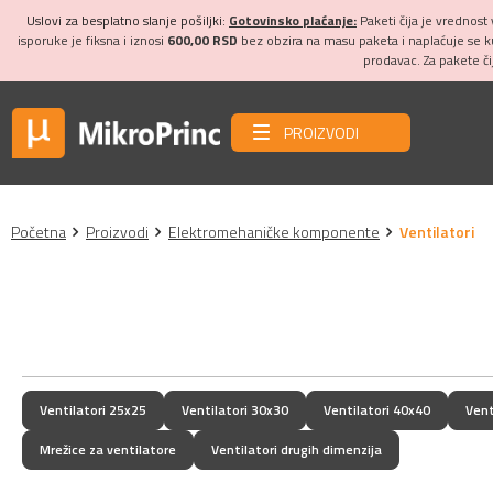
Uslovi za besplatno slanje pošiljki:
Gotovinsko plaćanje:
Paketi čija je vrednost
isporuke je fiksna i iznosi
600,00 RSD
bez obzira na masu paketa i naplaćuje se 
prodavac. Za pakete č
PROIZVODI
Početna
Proizvodi
Elektromehaničke komponente
Ventilatori
Ventilatori 25x25
Ventilatori 30x30
Ventilatori 40x40
Vent
Mrežice za ventilatore
Ventilatori drugih dimenzija