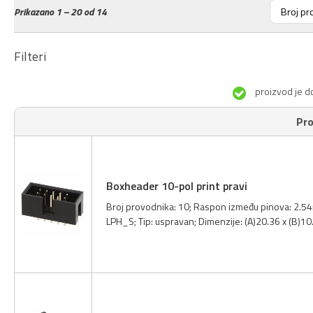
Prikazano
1 – 20 od 14
Filteri
proizvod je d
Pro
Boxheader 10-pol print pravi
Broj provodnika: 10; Raspon između pinova: 2.54m
LPH_S; Tip: uspravan; Dimenzije: (A)20.36 x (B)1