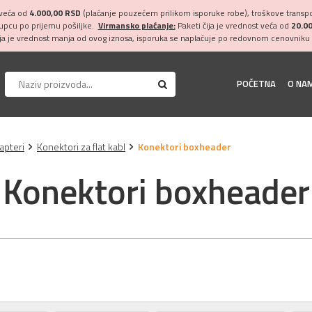
 veća od
4.000,00 RSD
(plaćanje pouzećem prilikom isporuke robe), troškove transpor
kupcu po prijemu pošiljke.
Virmansko plaćanje:
Paketi čija je vrednost veća od
20.0
ija je vrednost manja od ovog iznosa, isporuka se naplaćuje po redovnom cenovniku 
POČETNA
O NA
apteri
Konektori za flat kabl
Konektori boxheader
Konektori boxheader