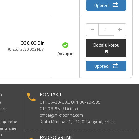
Uporedi
336,
00
Din
Dodaj u korpu
(Uračunat 20.00% PDV)
Dostupan
Uporedi
A
KONTAKT
e
011 36-29-000; 011 36-29-999
voda
011 78-56-314 (fax)
office@mikroprinc.com
anje robe
Kralja Milutina 31, 11000 Beograd, Srbija
entiranje
a
RADNO VREME