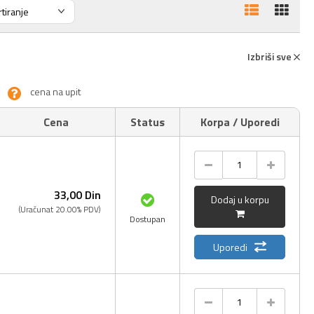
Izbriši sve
cena na upit
Cena
Status
Korpa / Uporedi
33,
00
Din
Dodaj u korpu
(Uračunat 20.00% PDV)
Dostupan
Uporedi