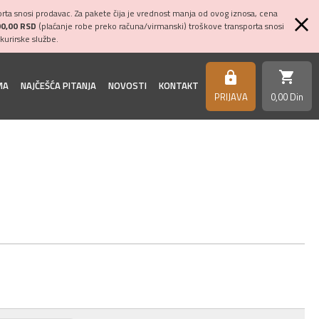
ta snosi prodavac. Za pakete čija je vrednost manja od ovog iznosa, cena
00,00 RSD
(plaćanje robe preko računa/virmanski) troškove transporta snosi
kurirske službe.
shopping_cart
https
MA
NAJČEŠĆA PITANJA
NOVOSTI
KONTAKT
PRIJAVA
0,
00
Din