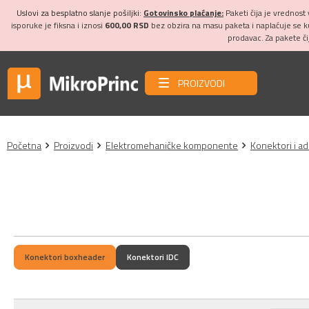
Uslovi za besplatno slanje pošiljki:
Gotovinsko plaćanje:
Paketi čija je vrednost
isporuke je fiksna i iznosi
600,00 RSD
bez obzira na masu paketa i naplaćuje se 
prodavac. Za pakete č
PROIZVODI
Početna
Proizvodi
Elektromehaničke komponente
Konektori i ad
Konektori boxheader
Konektori IDC