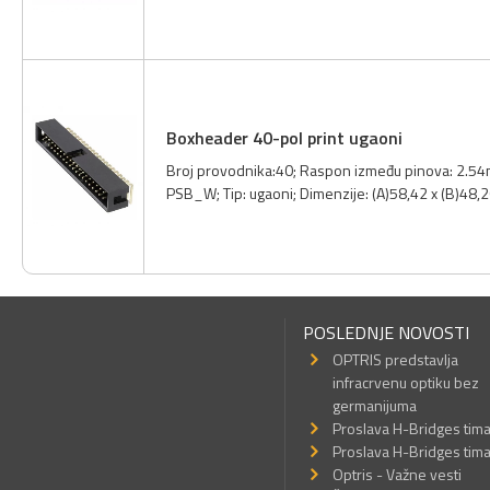
Boxheader 40-pol print ugaoni
Broj provodnika:40; Raspon između pinova: 2.54m
PSB_W; Tip: ugaoni; Dimenzije: (A)58,42 x (B)48
POSLEDNJE NOVOSTI
OPTRIS predstavlja
infracrvenu optiku bez
germanijuma
Proslava H-Bridges tim
Proslava H-Bridges tim
Optris - Važne vesti