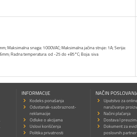
m; Maksimalna snaga: 1000VAC; Maksimalna jačina struje: 1A; Serija:
,26mm; Radna temperatura: od -25 do +85°C; Boja: siva
INFORMACIJE
NAČIN POSLOVANJ
Kodeks ponašanja
Uputstvo za onlin
Odustanak-saobraznost-
naručivanje proiz
reklamacije
Načini plaćanja
a
Odluke o akcijama
Dostava I preuzim
a
Uslovi korišćenja
Dokument za evid
Politika privatnosti
poslovnih partner