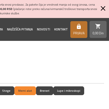
ta snosi prodavac. Za pakete čija je vrednost manja od ovog iznosa, cena
00,00 RSD
(plaćanje robe preko računa/virmanski) troškove transporta snosi
kurirske službe.
shopping_cart
https
MA
NAJČEŠĆA PITANJA
NOVOSTI
KONTAKT
PRIJAVA
0,
00
Din
Stege
Merni alat
Breneri
Lupe i mikroskopi