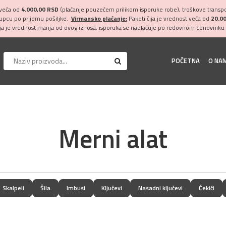
 veća od
4.000,00 RSD
(plaćanje pouzećem prilikom isporuke robe), troškove transpor
kupcu po prijemu pošiljke.
Virmansko plaćanje:
Paketi čija je vrednost veća od
20.0
ija je vrednost manja od ovog iznosa, isporuka se naplaćuje po redovnom cenovniku 
POČETNA
O NA
Merni alat
Skalpeli
Šila
Imbusi
Ključevi
Nasadni ključevi
Čekići