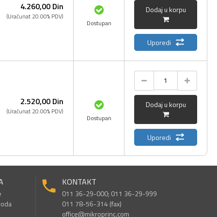
4.260,
00
Din
Dodaj u korpu
(Uračunat 20.00% PDV)
Dostupan
Uporedi
2.520,
00
Din
Dodaj u korpu
(Uračunat 20.00% PDV)
Dostupan
Uporedi
A
KONTAKT
e
011 36-29-000; 011 36-29-999
voda
011 78-56-314 (fax)
office@mikroprinc.com