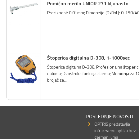
Pomično merilo UNIOR 271 kljunasto
Preciznost: 0.01mm; Dimenzije (DxBxL): 0-150/4
Štoperica digitalna D-308, 1-1000sec
Štoperica digitalna D-308; Profesionalna štoperi
datuma; Dvostruka funkcija alarma; Memorija za 
brojač za...
POSLEDNJE NOVOSTI
OPTRIS predstavlja
infracrvenu optiku bez
germanijuma