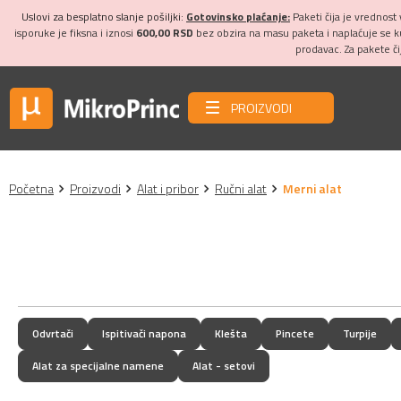
Uslovi za besplatno slanje pošiljki:
Gotovinsko plaćanje:
Paketi čija je vrednost
isporuke je fiksna i iznosi
600,00 RSD
bez obzira na masu paketa i naplaćuje se 
prodavac. Za pakete č
PROIZVODI
Početna
Proizvodi
Alat i pribor
Ručni alat
Merni alat
Odvrtači
Ispitivači napona
Klešta
Pincete
Turpije
Alat za specijalne namene
Alat - setovi