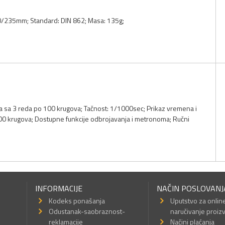
0/235mm; Standard: DIN 862; Masa: 135g;
ca sa 3 reda po 100 krugova; Tačnost: 1/1000sec; Prikaz vremena i
100 krugova; Dostupne funkcije odbrojavanja i metronoma; Ručni
INFORMACIJE
NAČIN POSLOVANJ
Kodeks ponašanja
Uputstvo za onlin
Odustanak-saobraznost-
naručivanje proiz
reklamacije
Načini plaćanja