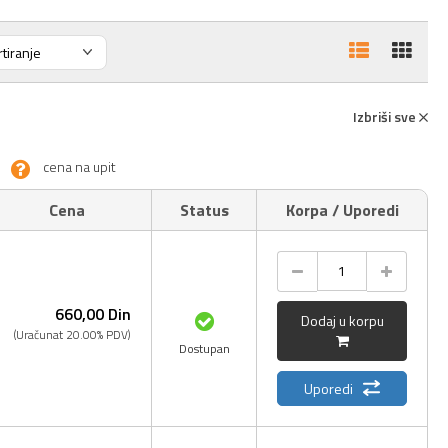
Izbriši sve
cena na upit
Cena
Status
Korpa / Uporedi
660,
00
Din
Dodaj u korpu
(Uračunat 20.00% PDV)
Dostupan
Uporedi