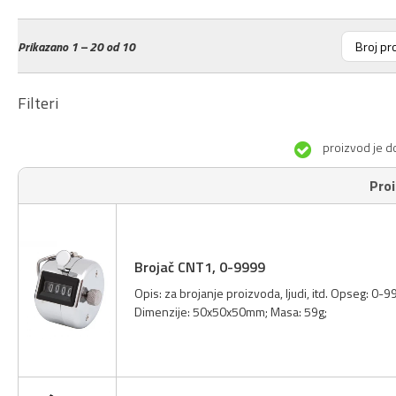
Prikazano
1 – 20 od 10
Filteri
proizvod je d
Pro
Brojač CNT1, 0-9999
Opis: za brojanje proizvoda, ljudi, itd. Opseg: 0-999
Dimenzije: 50x50x50mm; Masa: 59g;