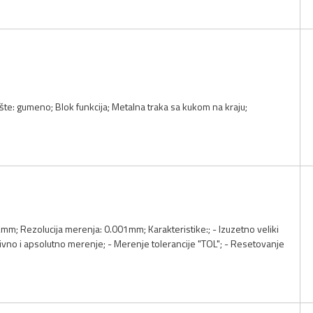
šte: gumeno; Blok funkcija; Metalna traka sa kukom na kraju;
; Rezolucija merenja: 0.001mm; Karakteristike:; - Izuzetno veliki
tivno i apsolutno merenje; - Merenje tolerancije "TOL"; - Resetovanje