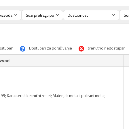
ostupan
Dostupan za poručivanje
trenutno nedostupan
izvod
9; Karakteristike: ručni reset; Materijal: metal i polirani metal;