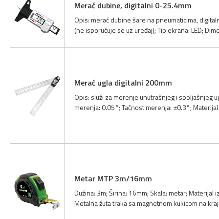
Merač dubine, digitalni 0-25.4mm
Opis: merač dubine šare na pneumaticima, digital
(ne isporučuje se uz uređaj); Tip ekrana: LED; Dim
Merač ugla digitalni 200mm
Opis: služi za merenje unutrašnjeg i spoljašnjeg u
merenja: 0.05°; Tačnost merenja: ±0.3°; Materijal 
Metar MTP 3m/16mm
Dužina: 3m; Širina: 16mm; Skala: metar; Materijal i
Metalna žuta traka sa magnetnom kukicom na kraju