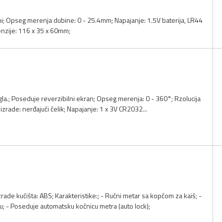
ni; Opseg merenja dubine: 0 - 25.4mm; Napajanje: 1.5V baterija, LR44
enzije: 116 x 35 x 60mm;
gla.; Poseduje reverzibilni ekran; Opseg merenja: 0 - 360°; Rzolucija
izrade: nerđajući čelik; Napajanje: 1 x 3V CR2032...
zrade kućišta: ABS; Karakteristike:; - Ručni metar sa kopčom za kaiš; -
; - Poseduje automatsku kočnicu metra (auto lock);