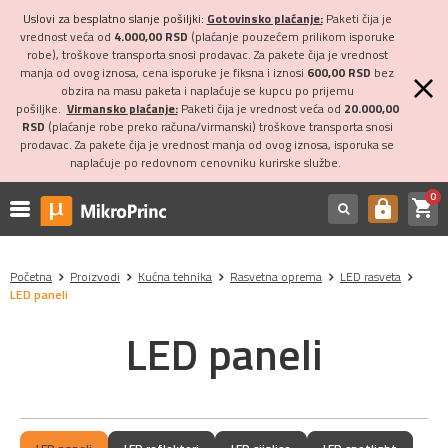
Uslovi za besplatno slanje pošiljki:
Gotovinsko plaćanje:
Paketi čija je
vrednost veća od
4.000,00 RSD
(plaćanje pouzećem prilikom isporuke
robe), troškove transporta snosi prodavac. Za pakete čija je vrednost
manja od ovog iznosa, cena isporuke je fiksna i iznosi
600,00 RSD
bez
obzira na masu paketa i naplaćuje se kupcu po prijemu
pošiljke.
Virmansko plaćanje:
Paketi čija je vrednost veća od
20.000,00
RSD
(plaćanje robe preko računa/virmanski) troškove transporta snosi
prodavac. Za pakete čija je vrednost manja od ovog iznosa, isporuka se
naplaćuje po redovnom cenovniku kurirske službe.
0
shopping_cart
https
Početna
Proizvodi
Kućna tehnika
Rasvetna oprema
LED rasveta
LED paneli
LED paneli