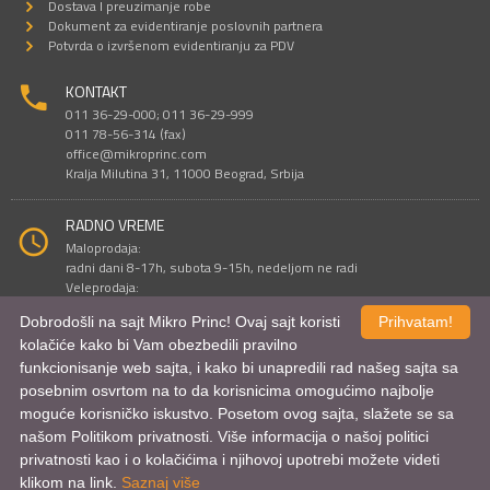
Dostava I preuzimanje robe
Dokument za evidentiranje poslovnih partnera
Potvrda o izvršenom evidentiranju za PDV
KONTAKT
011 36-29-000; 011 36-29-999
011 78-56-314 (fax)
office@mikroprinc.com
Kralja Milutina 31, 11000 Beograd, Srbija
RADNO VREME
Maloprodaja:
radni dani 8-17h, subota 9-15h, nedeljom ne radi
Veleprodaja:
radni dani 9-16h, subotom i nedeljom ne radi
Dobrodošli na sajt Mikro Princ! Ovaj sajt koristi
Prihvatam!
kolačiće kako bi Vam obezbedili pravilno
funkcionisanje web sajta, i kako bi unapredili rad našeg sajta sa
Sve cene su iskazane u dinarima. PDV je uračunat u cenu.
posebnim osvrtom na to da korisnicima omogućimo najbolje
© Mikro Princ 1999 - 2026. Sva prava su zadržana.
Kreirao
*nbgcreator
|
Izdrada Internet prodavnice
,
Izrada sajta
i
mobilnih
moguće korisničko iskustvo. Posetom ovog sajta, slažete se sa
aplikacija
i
SEO optimizacija
našom Politikom privatnosti. Više informacija o našoj politici
privatnosti kao i o kolačićima i njihovoj upotrebi možete videti
klikom na link.
Saznaj više