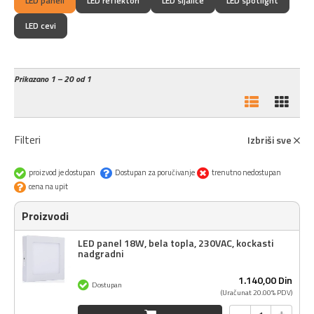
LED paneli
LED reflektori
LED sijalice
LED spotlight
LED cevi
Prikazano
1 – 20 od 1
Filteri
Izbriši sve
proizvod je dostupan
Dostupan za poručivanje
trenutno nedostupan
cena na upit
Proizvodi
LED panel 18W, bela topla, 230VAC, kockasti
nadgradni
1.140,
00
Din
Dostupan
(Uračunat 20.00% PDV)