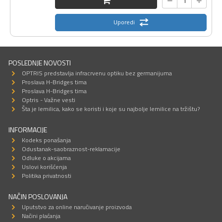
Uporedi
POSLEDNJE NOVOSTI
OPTRIS predstavlja infracrvenu optiku bez germanijuma
Proslava H-Bridges tima
Proslava H-Bridges tima
Optris - Važne vesti
Šta je lemilica, kako se koristi i koje su najbolje lemilice na tržištu?
INFORMACIJE
Kodeks ponašanja
Odustanak-saobraznost-reklamacije
Odluke o akcijama
Uslovi korišćenja
Politika privatnosti
NAČIN POSLOVANJA
Uputstvo za online naručivanje proizvoda
Načini plaćanja