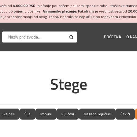
 veća od
4.000,00 RSD
(plaćanje pouzećem prilikom isporuke robe), troškove transpor
kupcu po prijemu pošiljke.
Virmansko plaćanje:
Paketi čija je vrednost veća od
20.0
ija je vrednost manja od ovog iznosa, isporuka se naplaćuje po redovnom cenovniku 
POČETNA
O NA
Stege
Skalpeli
Šila
Imbusi
Ključevi
Nasadni ključevi
Čekići