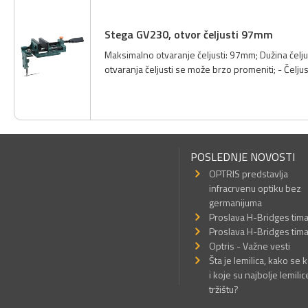
Stega GV230, otvor čeljusti 97mm
Maksimalno otvaranje čeljusti: 97mm; Dužina čeljus
otvaranja čeljusti se može brzo promeniti; - Čelju
POSLEDNJE NOVOSTI
OPTRIS predstavlja
infracrvenu optiku bez
germanijuma
Proslava H-Bridges tim
Proslava H-Bridges tim
Optris - Važne vesti
Šta je lemilica, kako se k
i koje su najbolje lemilic
tržištu?