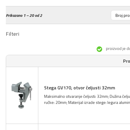
Prikazano
1 – 20 od 2
Filteri
proizvod je d
Pro
Stega GV170, otvor čeljusti 32mm
Maksimalno otvaranje čeljusti: 32mm; Dužina čelj
ručke: 20mm; Materijal izrade stege: legura alumi