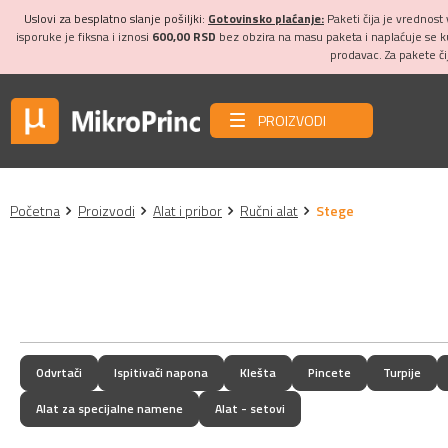
Uslovi za besplatno slanje pošiljki:
Gotovinsko plaćanje:
Paketi čija je vrednost
isporuke je fiksna i iznosi
600,00 RSD
bez obzira na masu paketa i naplaćuje se 
prodavac. Za pakete č
PROIZVODI
Početna
Proizvodi
Alat i pribor
Ručni alat
Stege
Odvrtači
Ispitivači napona
Klešta
Pincete
Turpije
Alat za specijalne namene
Alat - setovi