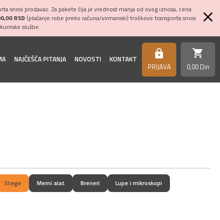
ta snosi prodavac. Za pakete čija je vrednost manja od ovog iznosa, cena
00,00 RSD
(plaćanje robe preko računa/virmanski) troškove transporta snosi
kurirske službe.
shopping_cart
https
MA
NAJČEŠĆA PITANJA
NOVOSTI
KONTAKT
PRIJAVA
0,
00
Din
Stege
Merni alat
Breneri
Lupe i mikroskopi