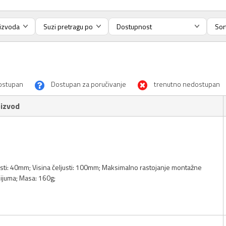
ostupan
Dostupan za poručivanje
trenutno nedostupan
izvod
usti: 40mm; Visina čeljusti: 100mm; Maksimalno rastojanje montažne
nijuma; Masa: 160g;