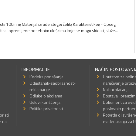
ti: 100mm; Materijal izrade stege: čelik; Karakteristike:; - Opseg
sti su opremljene posebnim ulošcima koje se mogu skidati, služe...
INFORMACIJE
NAČIN POSLOVANJ
Kodeks ponašanja
Uputstvo za onlin
Odustanak-saobraznost-
naručivanje proiz
reklamacije
Načini plaćanja
a
Odluke o akcijama
Dostava I preuzim
a
Uslovi korišćenja
Dokument za evid
Politika privatnosti
poslovnih partner
oristi
Potvrda o izvrše
e na
evidentiranju za 