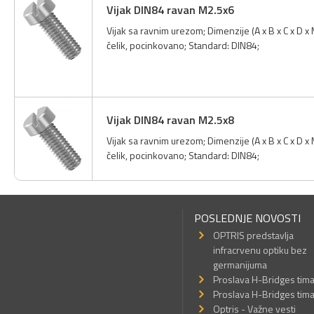
Vijak DIN84 ravan M2.5x6
Vijak sa ravnim urezom; Dimenzije (A x B x C x D 
čelik, pocinkovano; Standard: DIN84;
Vijak DIN84 ravan M2.5x8
Vijak sa ravnim urezom; Dimenzije (A x B x C x D 
čelik, pocinkovano; Standard: DIN84;
POSLEDNJE NOVOSTI
OPTRIS predstavlja
infracrvenu optiku bez
germanijuma
Proslava H-Bridges tim
Proslava H-Bridges tim
Optris - Važne vesti