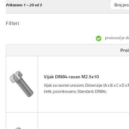
Prikazano
1 – 20 od 3
Filteri
proizvod je d
Pro
Vijak DIN84 ravan M2.5x10
Vijak sa ravnim urezom; Dimenzije (A x B x C x D 
čelik, pocinkovano; Standard: DIN84;