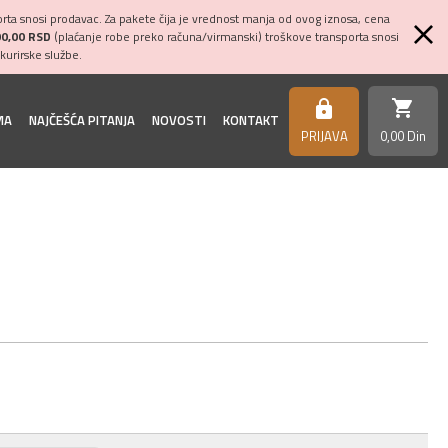
ta snosi prodavac. Za pakete čija je vrednost manja od ovog iznosa, cena
00,00 RSD
(plaćanje robe preko računa/virmanski) troškove transporta snosi
kurirske službe.
shopping_cart
https
MA
NAJČEŠĆA PITANJA
NOVOSTI
KONTAKT
PRIJAVA
0,
00
Din