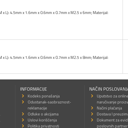
x M x L): 4.5mm x 1.6mm x 0.6mm x 0.7mm x M2.5 x 6mm; Materijal:
x M x L): 4.5mm x 1.6mm x 0.6mm x 0.7mm x M2.5 x 8mm; Materijal:
INFORMACIJE
NAČIN POSLOVANJ
Kodeks ponašanja
Uputstvo za onlin
Odustanak-saobraznost-
naručivanje proiz
reklamacije
Načini plaćanja
a
Odluke o akcijama
Dostava I preuzim
a
Uslovi korišćenja
Dokument za evid
Politika privatnosti
poslovnih partner