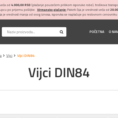
 veća od
4.000,00 RSD
(plaćanje pouzećem prilikom isporuke robe), troškove transpor
kupcu po prijemu pošiljke.
Virmansko plaćanje:
Paketi čija je vrednost veća od
20.0
ija je vrednost manja od ovog iznosa, isporuka se naplaćuje po redovnom cenovniku 
POČETNA
O NA
a
Vijci
Vijci DIN84
Vijci DIN84