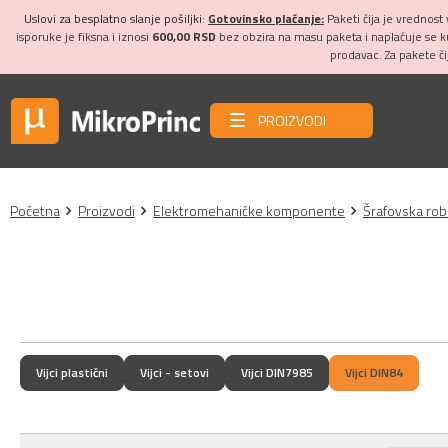
Uslovi za besplatno slanje pošiljki:
Gotovinsko plaćanje:
Paketi čija je vrednost
isporuke je fiksna i iznosi
600,00 RSD
bez obzira na masu paketa i naplaćuje se 
prodavac. Za pakete č
PROIZVODI
Početna
Proizvodi
Elektromehaničke komponente
Šrafovska rob
Vijci plastični
Vijci - setovi
Vijci DIN7985
Vijci DIN84