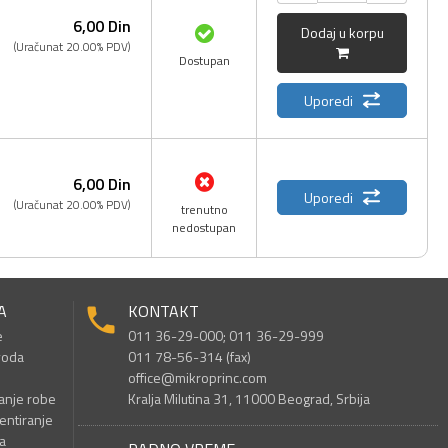
6,
00
Din
Dodaj u korpu
(Uračunat 20.00% PDV)
Dostupan
Uporedi
6,
00
Din
Uporedi
(Uračunat 20.00% PDV)
trenutno
nedostupan
A
KONTAKT
e
011 36-29-000; 011 36-29-999
voda
011 78-56-314 (fax)
office@mikroprinc.com
anje robe
Kralja Milutina 31, 11000 Beograd, Srbija
entiranje
a