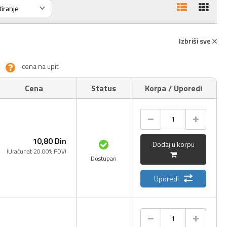
Izbriši sve
cena na upit
Cena
Status
Korpa / Uporedi
10,
80
Din
Dodaj u korpu
(Uračunat 20.00% PDV)
Dostupan
Uporedi