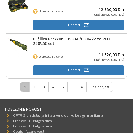
12.240,
00
Din
U procesu nabavke
(Uračunat 20.00% PDV)
Uporedi
Bušilica Proxxon FBS 240/E 28472 za PCB
220VAC set
11.520,
00
Din
U procesu nabavke
(Uračunat 20.00% PDV)
Uporedi
1
2
3
4
5
6
Poslednja
POSLEDNJE NOVOSTI
OPTRIS predstavlja infracrvenu optiku bez germanijuma
Proslava H-Bridges tima
Proslava H-Bridges tima
Optris - Važne vesti