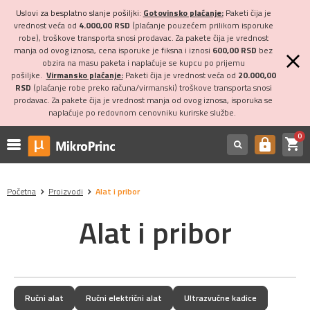
Uslovi za besplatno slanje pošiljki:
Gotovinsko plaćanje:
Paketi čija je
vrednost veća od
4.000,00 RSD
(plaćanje pouzećem prilikom isporuke
robe), troškove transporta snosi prodavac. Za pakete čija je vrednost
manja od ovog iznosa, cena isporuke je fiksna i iznosi
600,00 RSD
bez
obzira na masu paketa i naplaćuje se kupcu po prijemu
pošiljke.
Virmansko plaćanje:
Paketi čija je vrednost veća od
20.000,00
RSD
(plaćanje robe preko računa/virmanski) troškove transporta snosi
prodavac. Za pakete čija je vrednost manja od ovog iznosa, isporuka se
naplaćuje po redovnom cenovniku kurirske službe.
0
shopping_cart
https
Početna
Proizvodi
Alat i pribor
Alat i pribor
Ručni alat
Ručni električni alat
Ultrazvučne kadice