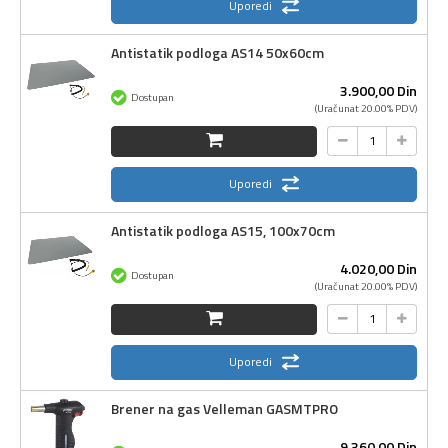
Uporedi
Antistatik podloga AS14 50x60cm
3.900,
00
Din
Dostupan
(Uračunat 20.00% PDV)
Uporedi
Antistatik podloga AS15, 100x70cm
4.020,
00
Din
Dostupan
(Uračunat 20.00% PDV)
Uporedi
Brener na gas Velleman GASMTPRO
9.360,
00
Din