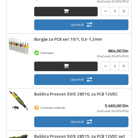
(Uračunat 20.00% PDV)
Uporedi
Burgije za PCB set 10/1, 0.3-1.2mm
864,
00
Din
Dostupan
(Uračunat 20.00% PDV)
Uporedi
Bušilica Proxxon 50/E 28510, za PCB 12VDC
5.460,
00
Din
U procesu nabavke
(Uračunat 20.00% PDV)
Uporedi
Bušilica Proxxon 50/E 28515, za PCB 12VDC set