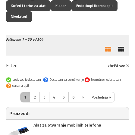
Koferi i torbe za alat
Klaseri
Endoskopi (boroskopi)
Nivelatori
Prikazano
1 – 20 od 304
Filteri
Izbriši sve
proizvod je dostupan
Dostupan za poručivanje
trenutno nedostupan
cena na upit
1
2
3
4
5
6
Poslednja
Proizvodi
Alat za otvaranje mobilnih telefona