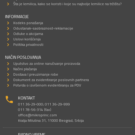
Šta je lemilica, kako se koristi i koje su najbolje lemilice na tržištu?
INFORMACIJE
Kodeks ponašanja
Odustanak-saobraznost-reklamacije
Odluke o akcijama
Uslovi korišćenja
Politika privatnosti
NAČIN POSLOVANJA
Uputstvo za online naručivanje proizvoda
Načini plaćanja
Dostava I preuzimanje robe
Dokument za evidentiranje poslovnih partnera
Potvrda o izvršenom evidentiranju za PDV
KONTAKT
011 36-29-000; 011 36-29-999
011 78-56-314 (fax)
office@mikroprinc.com
Kralja Milutina 31, 11000 Beograd, Srbija
RADNO VREME