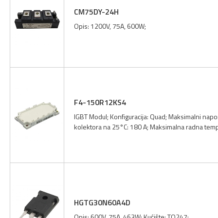
CM75DY-24H
Opis: 1200V, 75A, 600W;
F4-150R12KS4
IGBT Modul; Konfiguracija: Quad; Maksimalni napo
kolektora na 25°C: 180 A; Maksimalna radna tem
HGTG30N60A4D
Opis: 600V, 75A, 463W; Kućište: TO247;