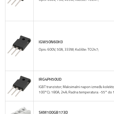
IGW50N60H3
Opis: 600V, 50A, 333W; Kućište: TO247;
IRG4PH50UD
IGBT tranzistor; Maksimalni napon između kolekto
100°C): 180A, 24A; Radna temperatura: -55° do 
SKM100GB173D