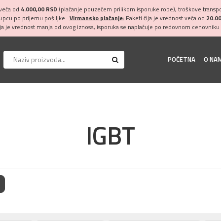
 veća od
4.000,00 RSD
(plaćanje pouzećem prilikom isporuke robe), troškove transpor
kupcu po prijemu pošiljke.
Virmansko plaćanje:
Paketi čija je vrednost veća od
20.0
ija je vrednost manja od ovog iznosa, isporuka se naplaćuje po redovnom cenovniku 
POČETNA
O NA
IGBT