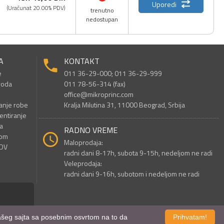
Uporedi
(Uračunat 20.00% PDV)
trenutno
nedostupan
A
KONTAKT
e
011 36-29-000; 011 36-29-999
voda
011 78-56-314 (fax)
office@mikroprinc.com
anje robe
Kralja Milutina 31, 11000 Beograd, Srbija
entiranje
a
RADNO VREME
nom
Maloprodaja:
PDV
radni dani 8-17h, subota 9-15h, nedeljom ne radi
Veleprodaja:
radni dani 9-16h, subotom i nedeljom ne radi
 našeg sajta sa posebnim osvrtom na to da
Prihvatam!