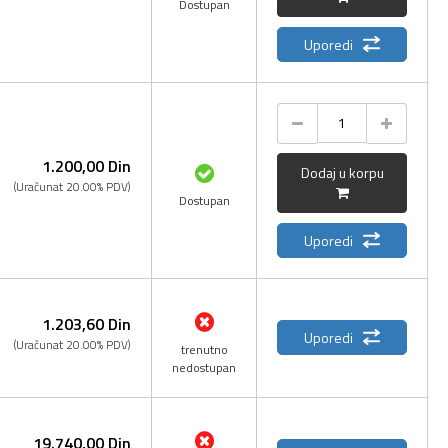
Dostupan
Uporedi
1.200,
00
Din
Dodaj u korpu
(Uračunat 20.00% PDV)
Dostupan
Uporedi
1.203,
60
Din
Uporedi
(Uračunat 20.00% PDV)
trenutno
nedostupan
19.740,
00
Din