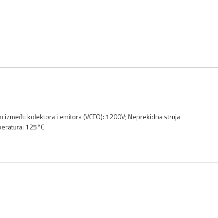
n između kolektora i emitora (VCEO): 1200V; Neprekidna struja
peratura: 125°C