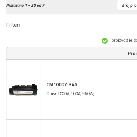
Prikazano
1 – 20 od 7
Filteri
proizvod je d
Pro
CM100DY-34A
Opis: 1700V, 100A, 960W;