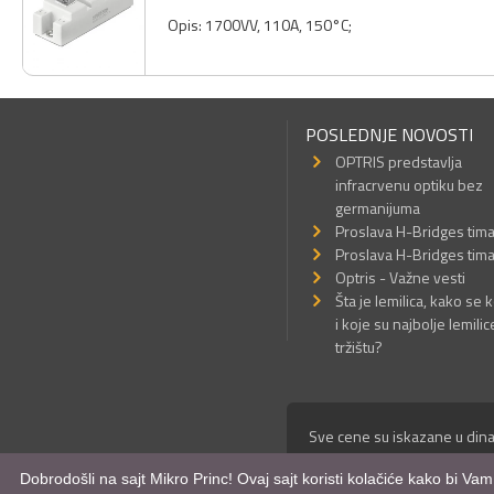
Opis: 1700VV, 110A, 150°C;
POSLEDNJE NOVOSTI
OPTRIS predstavlja
infracrvenu optiku bez
germanijuma
Proslava H-Bridges tim
Proslava H-Bridges tim
Optris - Važne vesti
Šta je lemilica, kako se k
i koje su najbolje lemilic
tržištu?
Sve cene su iskazane u dina
© Mikro Princ 1999 - 2026. 
Dobrodošli na sajt Mikro Princ! Ovaj sajt koristi kolačiće kako bi Va
Kreirao
*nbgcreator
|
Izdrad