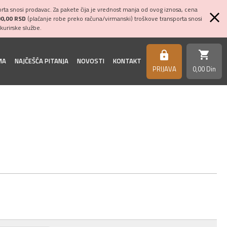
ta snosi prodavac. Za pakete čija je vrednost manja od ovog iznosa, cena
00,00 RSD
(plaćanje robe preko računa/virmanski) troškove transporta snosi
kurirske službe.
shopping_cart
https
MA
NAJČEŠĆA PITANJA
NOVOSTI
KONTAKT
PRIJAVA
0,
00
Din