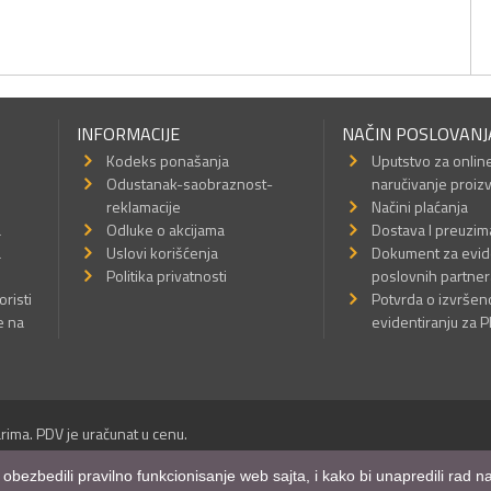
INFORMACIJE
NAČIN POSLOVANJ
Kodeks ponašanja
Uputstvo za onlin
Odustanak-saobraznost-
naručivanje proiz
reklamacije
Načini plaćanja
a
Odluke o akcijama
Dostava I preuzim
a
Uslovi korišćenja
Dokument za evid
Politika privatnosti
poslovnih partner
oristi
Potvrda o izvrše
e na
evidentiranju za 
rima. PDV je uračunat u cenu.
Sva prava su zadržana.
m obezbedili pravilno funkcionisanje web sajta, i kako bi unapredili rad
a Internet prodavnice
,
Izrada sajta
i
mobilnih aplikacija
i
SEO optimizacija