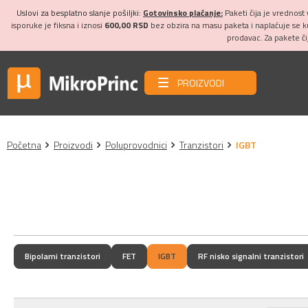
Uslovi za besplatno slanje pošiljki:
Gotovinsko plaćanje:
Paketi čija je vrednost
isporuke je fiksna i iznosi
600,00 RSD
bez obzira na masu paketa i naplaćuje se 
prodavac. Za pakete č
PROIZVODI
Početna
Proizvodi
Poluprovodnici
Tranzistori
IGBT
Bipolarni tranzistori
FET
IGBT
RF nisko signalni tranzistori