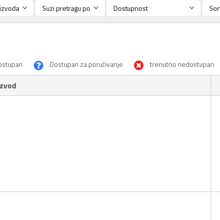
ostupan
Dostupan za poručivanje
trenutno nedostupan
izvod