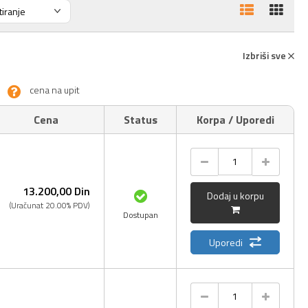
Izbriši sve
cena na upit
Cena
Status
Korpa / Uporedi
13.200,
00
Din
Dodaj u korpu
(Uračunat 20.00% PDV)
Dostupan
Uporedi