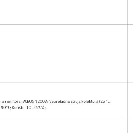
ra i emitora (VCEO): 1200V; Neprekidna struja kolektora (25°C,
150°C; Kućište: TO-247AC;