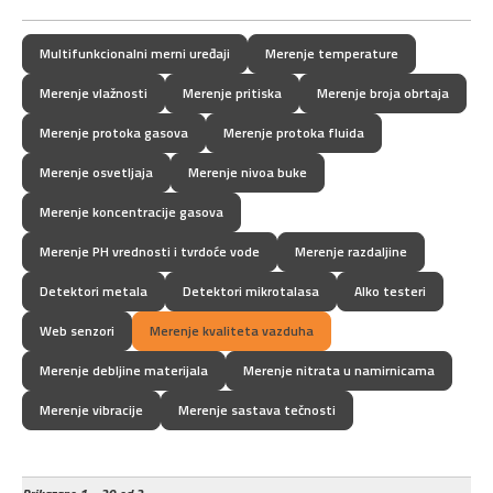
Multifunkcionalni merni uređaji
Merenje temperature
Merenje vlažnosti
Merenje pritiska
Merenje broja obrtaja
Merenje protoka gasova
Merenje protoka fluida
Merenje osvetljaja
Merenje nivoa buke
Merenje koncentracije gasova
Merenje PH vrednosti i tvrdoće vode
Merenje razdaljine
Detektori metala
Detektori mikrotalasa
Alko testeri
Web senzori
Merenje kvaliteta vazduha
Merenje debljine materijala
Merenje nitrata u namirnicama
Merenje vibracije
Merenje sastava tečnosti