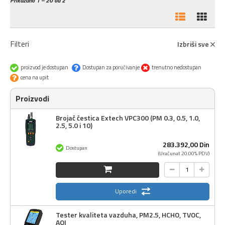
Prikazano
1 – 20 od 2
Filteri
Izbriši sve
proizvod je dostupan
Dostupan za poručivanje
trenutno nedostupan
cena na upit
Proizvodi
Brojač čestica Extech VPC300 (PM 0.3, 0.5, 1.0,
2.5, 5.0 i 10)
283.392,
00
Din
Dostupan
(Uračunat 20.00% PDV)
Uporedi
Tester kvaliteta vazduha, PM2.5, HCHO, TVOC,
AQI