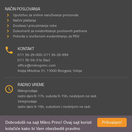
NAČIN POSLOVANJA
Uputstvo za online naručivanje proizvoda
Načini plaćanja
Dostava I preuzimanje robe
Dokument za evidentiranje poslovnih partnera
Potvrda o izvršenom evidentiranju za PDV
KONTAKT
011 36-29-000; 011 36-29-999
011 78-56-314 (fax)
office@mikroprinc.com
Kralja Milutina 31, 11000 Beograd, Srbija
RADNO VREME
Maloprodaja:
radni dani 8-17h, subota 9-15h, nedeljom ne radi
Veleprodaja:
radni dani 9-16h, subotom i nedeljom ne radi
Dobrodošli na sajt Mikro Princ! Ovaj sajt koristi
Prihvatam!
Sve cene su iskazane u dinarima. PDV je uračunat u cenu.
kolačiće kako bi Vam obezbedili pravilno
© Mikro Princ 1999 - 2026. Sva prava su zadržana.