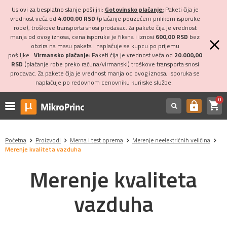
Uslovi za besplatno slanje pošiljki:
Gotovinsko plaćanje:
Paketi čija je
vrednost veća od
4.000,00 RSD
(plaćanje pouzećem prilikom isporuke
robe), troškove transporta snosi prodavac. Za pakete čija je vrednost
manja od ovog iznosa, cena isporuke je fiksna i iznosi
600,00 RSD
bez
obzira na masu paketa i naplaćuje se kupcu po prijemu
pošiljke.
Virmansko plaćanje:
Paketi čija je vrednost veća od
20.000,00
RSD
(plaćanje robe preko računa/virmanski) troškove transporta snosi
prodavac. Za pakete čija je vrednost manja od ovog iznosa, isporuka se
naplaćuje po redovnom cenovniku kurirske službe.
0
shopping_cart
https
Početna
Proizvodi
Merna i test oprema
Merenje neelektričnih veličina
Merenje kvaliteta vazduha
Merenje kvaliteta
vazduha