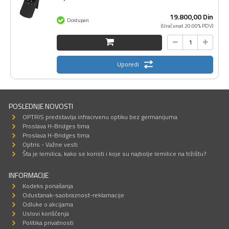
19.800,
00
Din
Dostupan
(Uračunat 20.00% PDV)
Uporedi
POSLEDNJE NOVOSTI
OPTRIS predstavlja infracrvenu optiku bez germanijuma
Proslava H-Bridges tima
Proslava H-Bridges tima
Optris - Važne vesti
Šta je lemilica, kako se koristi i koje su najbolje lemilice na tržištu?
INFORMACIJE
Kodeks ponašanja
Odustanak-saobraznost-reklamacije
Odluke o akcijama
Uslovi korišćenja
Politika privatnosti