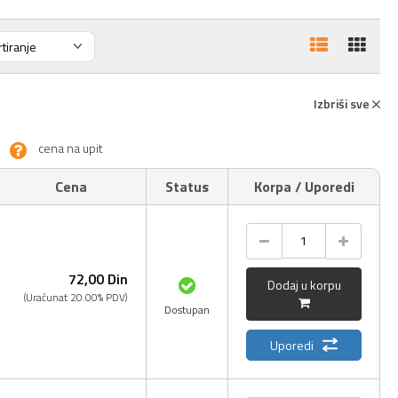
Izbriši sve
cena na upit
Cena
Status
Korpa / Uporedi
72,
00
Din
Dodaj u korpu
(Uračunat 20.00% PDV)
Dostupan
Uporedi