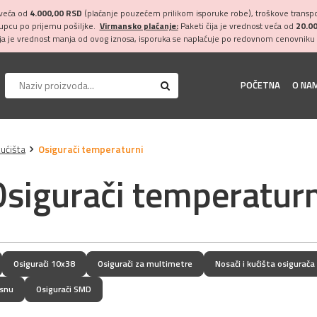
 veća od
4.000,00 RSD
(plaćanje pouzećem prilikom isporuke robe), troškove transpor
kupcu po prijemu pošiljke.
Virmansko plaćanje:
Paketi čija je vrednost veća od
20.0
ija je vrednost manja od ovog iznosa, isporuka se naplaćuje po redovnom cenovniku 
POČETNA
O NA
kućišta
Osigurači temperaturni
Osigurači temperaturn
Osigurači 10x38
Osigurači za multimetre
Nosači i kućišta osigurača
asnu
Osigurači SMD