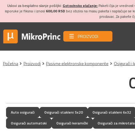
Uslovi za besplatno slanje pošiljki:
Gotovinsko plaćanje:
Paketi čija je vrednost
isporuke je fiksna i iznosi
600,00 RSD
bez obzira na masu paketa i naplaćuje se 
prodavac. Za pakete č
PROIZVODI
Početna
Proizvodi
Pasivne elektronske komponente
Osigurači i 
Auto osigurači
Osigurači stakleni 5x20
Osigurači stakleni 6x32
Osigurači automatski
Osigurači keramički
Osigurači za mikrotal