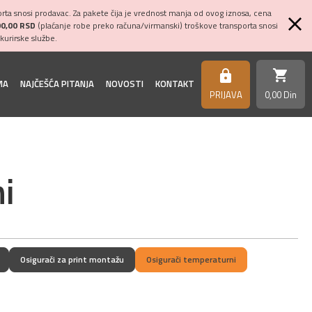
ta snosi prodavac. Za pakete čija je vrednost manja od ovog iznosa, cena
00,00 RSD
(plaćanje robe preko računa/virmanski) troškove transporta snosi
kurirske službe.
shopping_cart
https
MA
NAJČEŠĆA PITANJA
NOVOSTI
KONTAKT
PRIJAVA
0,
00
Din
i
Osigurači za print montažu
Osigurači temperaturni