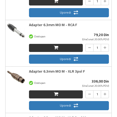
Uporedi
Adapter 6.3mm MO M - RCA F
79,
20
Din
Dostupan
(Uračunat 20.00% PDV)
Uporedi
Adapter 6.3mm MO M - XLR 3pol F
336,
00
Din
Dostupan
(Uračunat 20.00% PDV)
Uporedi