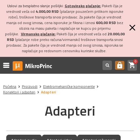
Uslovi za besplatno slanje pošiljki:
Gotovinsko plaćanje:
Paketi čija je
vrednost veća od
4.000,00 RSD
(plaćanje pouzećem prilikom isporuke
robe), troškove transporta snosi prodavac. Za pakete čija je vrednost
manja od ovog iznosa, cena isporuke je fiksna i iznosi
600,00 RSD
bez
obzira na masu paketa i naplaćuje se kupcu po prijemu
pošiljke.
Virmansko plaćanje:
Paketi čija je vrednost veća od
20.000,00
RSD
(plaćanje robe preko računa/virmanski) troškove transporta snosi
prodavac. Za pakete čija je vrednost manja od ovog iznosa, isporuka se
naplaćuje po redovnom cenovniku kurirske službe.
0
shopping_cart
https
Početna
Proizvodi
Elektromehaničke komponente
Konektori i adapteri
Adapteri
Adapteri