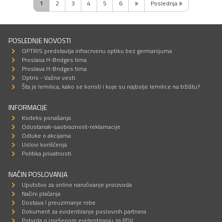
1
2
3
4
5
6
Poslednja
POSLEDNJE NOVOSTI
OPTRIS predstavlja infracrvenu optiku bez germanijuma
Proslava H-Bridges tima
Proslava H-Bridges tima
Optris - Važne vesti
Šta je lemilica, kako se koristi i koje su najbolje lemilice na tržištu?
INFORMACIJE
Kodeks ponašanja
Odustanak-saobraznost-reklamacije
Odluke o akcijama
Uslovi korišćenja
Politika privatnosti
NAČIN POSLOVANJA
Uputstvo za online naručivanje proizvoda
Načini plaćanja
Dostava I preuzimanje robe
Dokument za evidentiranje poslovnih partnera
Potvrda o izvršenom evidentiranju za PDV