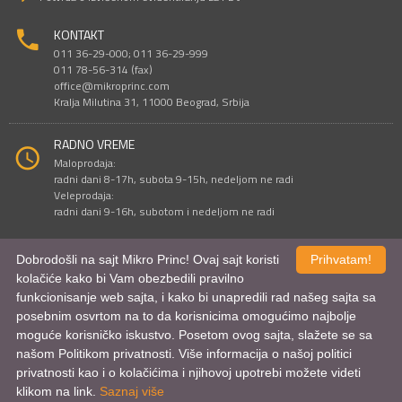
KONTAKT
011 36-29-000; 011 36-29-999
011 78-56-314 (fax)
office@mikroprinc.com
Kralja Milutina 31, 11000 Beograd, Srbija
RADNO VREME
Maloprodaja:
radni dani 8-17h, subota 9-15h, nedeljom ne radi
Veleprodaja:
radni dani 9-16h, subotom i nedeljom ne radi
Dobrodošli na sajt Mikro Princ! Ovaj sajt koristi
Prihvatam!
Sve cene su iskazane u dinarima. PDV je uračunat u cenu.
kolačiće kako bi Vam obezbedili pravilno
© Mikro Princ 1999 - 2026. Sva prava su zadržana.
funkcionisanje web sajta, i kako bi unapredili rad našeg sajta sa
Kreirao
*nbgcreator
|
Izdrada Internet prodavnice
,
Izrada sajta
i
mobilnih
aplikacija
i
SEO optimizacija
posebnim osvrtom na to da korisnicima omogućimo najbolje
moguće korisničko iskustvo. Posetom ovog sajta, slažete se sa
našom Politikom privatnosti. Više informacija o našoj politici
privatnosti kao i o kolačićima i njihovoj upotrebi možete videti
klikom na link.
Saznaj više
Uporednik proizvoda