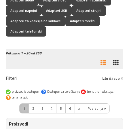
Adapteri audio
Adapteri video
Adapteri računarski
Adapteri napojni
Adapteri USB
Adapteri strujni
Adapteri za koaksijalne kablove
Adapteri mrežni
Adapteri telefonski
Prikazano
1 – 20 od 258
Filteri
Izbriši sve
proizvod je dostupan
Dostupan za poručivanje
trenutno nedostupan
cena na upit
1
2
3
4
5
6
Poslednja
Proizvodi