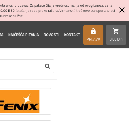
ta snosi prodavac. Za pakete čija je vrednost manja od ovog iznosa, cena
00,00 RSD
(plaćanje robe preko računa/virmanski) troškove transporta snosi
kurirske službe.
shopping_cart
https
MA
NAJČEŠĆA PITANJA
NOVOSTI
KONTAKT
PRIJAVA
0,
00
Din