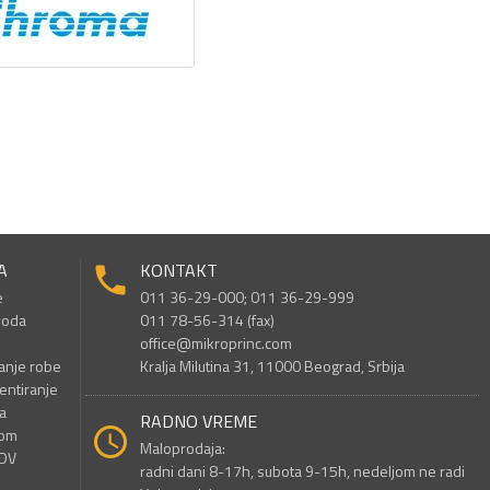
A
KONTAKT
e
011 36-29-000; 011 36-29-999
voda
011 78-56-314 (fax)
office@mikroprinc.com
anje robe
Kralja Milutina 31, 11000 Beograd, Srbija
entiranje
a
RADNO VREME
nom
Maloprodaja:
PDV
radni dani 8-17h, subota 9-15h, nedeljom ne radi