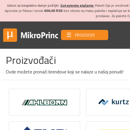
Uslovi za besplatno slanje pošiljki:
Gotovinsko plaćanje:
Paketi čija je vrednost
isporuke je fiksna i iznosi
600,00 RSD
bez obzira na masu paketa i naplaćuje se 
prodavac. Za pakete č
PROIZVODI
Proizvođači
Ovde možete pronaći brendove koji se nalaze u našoj ponudi!