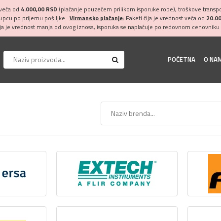
 veća od
4.000,00 RSD
(plaćanje pouzećem prilikom isporuke robe), troškove transpor
kupcu po prijemu pošiljke.
Virmansko plaćanje:
Paketi čija je vrednost veća od
20.0
ija je vrednost manja od ovog iznosa, isporuka se naplaćuje po redovnom cenovniku 
POČETNA
O NA