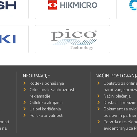
INFORMACIJE
NAČIN POSLOVANJ
Kodeks ponašanja
Uputstvo za onlin
Odustanak-saobraznost-
naručivanje proiz
reklamacije
Načini plaćanja
a
Odluke o akcijama
Dostava I preuzim
a
Uslovi korišćenja
Dokument za evid
Politika privatnosti
poslovnih partner
oristi
Potvrda o izvrše
e na
evidentiranju za 