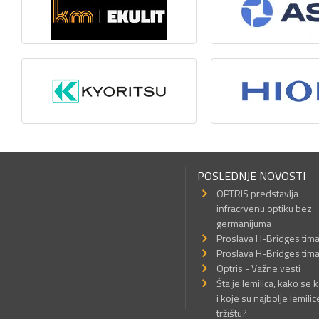
POSLEDNJE NOVOSTI
OPTRIS predstavlja
infracrvenu optiku bez
germanijuma
Proslava H-Bridges tim
Proslava H-Bridges tim
Optris - Važne vesti
Šta je lemilica, kako se k
i koje su najbolje lemilic
tržištu?