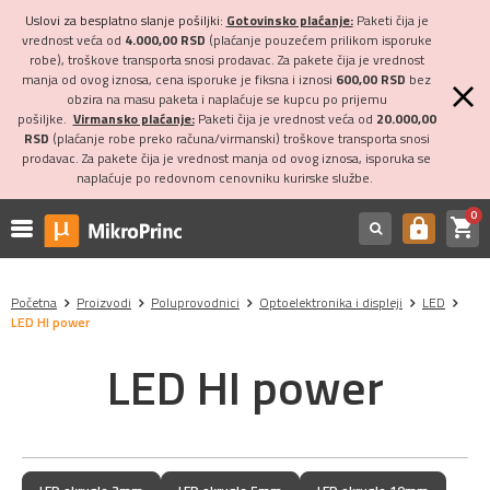
Uslovi za besplatno slanje pošiljki:
Gotovinsko plaćanje:
Paketi čija je
vrednost veća od
4.000,00 RSD
(plaćanje pouzećem prilikom isporuke
robe), troškove transporta snosi prodavac. Za pakete čija je vrednost
manja od ovog iznosa, cena isporuke je fiksna i iznosi
600,00 RSD
bez
obzira na masu paketa i naplaćuje se kupcu po prijemu
pošiljke.
Virmansko plaćanje:
Paketi čija je vrednost veća od
20.000,00
RSD
(plaćanje robe preko računa/virmanski) troškove transporta snosi
prodavac. Za pakete čija je vrednost manja od ovog iznosa, isporuka se
naplaćuje po redovnom cenovniku kurirske službe.
0
shopping_cart
https
Početna
Proizvodi
Poluprovodnici
Optoelektronika i displeji
LED
LED HI power
LED HI power