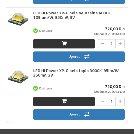
LED HI Power XP-G bela neutralna 4000K,
109lum/W, 350mA, 3V
720,
00
Din
Dostupan
(Uračunat 20.00% PDV)
Uporedi
LED HI Power XP-G bela topla 3000K, 95lm/W,
350mA, 3V
720,
00
Din
Dostupan
(Uračunat 20.00% PDV)
Uporedi