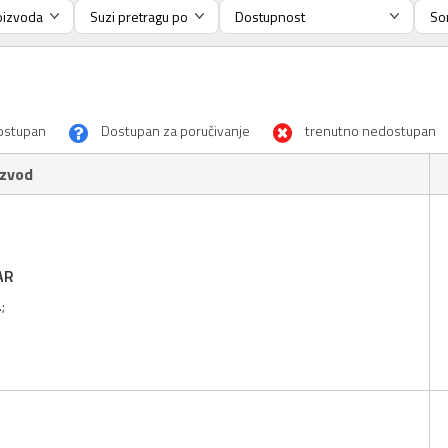
ostupan
Dostupan za poručivanje
trenutno nedostupan
izvod
AR
;