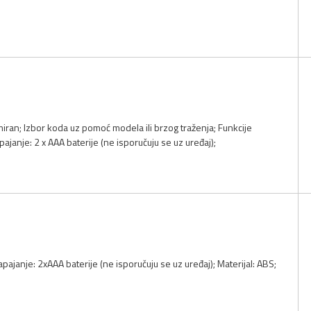
miran; Izbor koda uz pomoć modela ili brzog traženja; Funkcije
ajanje: 2 x AAA baterije (ne isporučuju se uz uređaj);
apajanje: 2xAAA baterije (ne isporučuju se uz uređaj); Materijal: ABS;