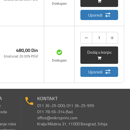
Dostupan
Uporedi
480,
00
Din
Dodaj u korpu
(Uračunat 20.00% PDV)
Dostupan
Uporedi
A
KONTAKT
e
011 36-29-000; 011 36-29-999
voda
011 78-56-314 (fax)
office@mikroprinc.com
anje robe
Kralja Milutina 31, 11000 Beograd, Srbija
entiranje