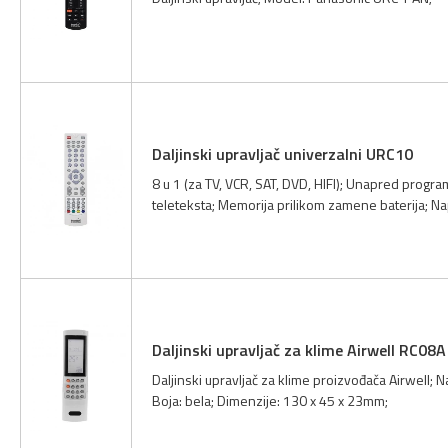
Daljinski upravljač univerzalni URC10
8 u 1 (za TV, VCR, SAT, DVD, HIFI); Unapred progra
teleteksta; Memorija prilikom zamene baterija; Nap
Daljinski upravljač za klime Airwell RC08A
Daljinski upravljač za klime proizvođača Airwell; N
Boja: bela; Dimenzije: 130 x 45 x 23mm;