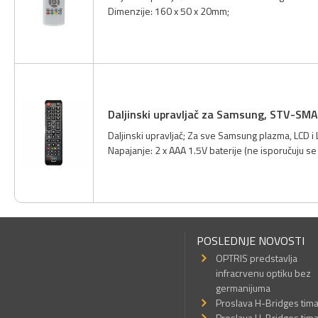
Dimenzije: 160 x 50 x 20mm;
Daljinski upravljač za Samsung, STV-SM
Daljinski upravljač; Za sve Samsung plazma, LCD i 
Napajanje: 2 x AAA 1.5V baterije (ne isporučuju se 
POSLEDNJE NOVOSTI
OPTRIS predstavlja
infracrvenu optiku bez
germanijuma
Proslava H-Bridges tim
Proslava H-Bridges tim