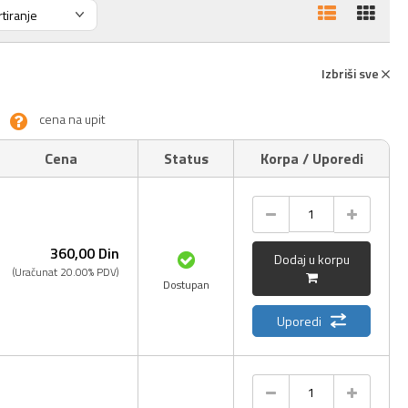
Izbriši sve
cena na upit
Cena
Status
Korpa / Uporedi
360,
00
Din
Dodaj u korpu
(Uračunat 20.00% PDV)
Dostupan
Uporedi