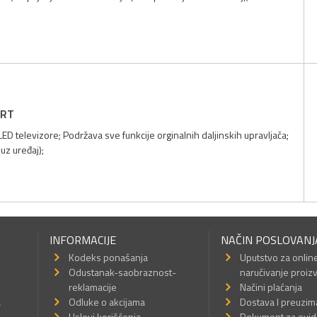
ART
LED televizore; Podržava sve funkcije orginalnih daljinskih upravljača;
uz uređaj);
INFORMACIJE
NAČIN POSLOVANJ
Kodeks ponašanja
Uputstvo za onlin
Odustanak-saobraznost-
naručivanje proiz
reklamacije
Načini plaćanja
a
Odluke o akcijama
Dostava I preuzim
a
Uslovi korišćenja
Dokument za evid