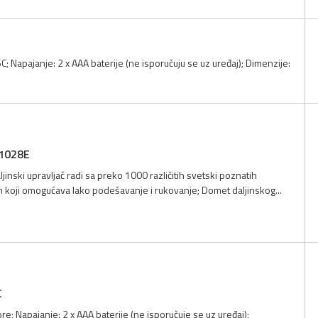
; Napajanje: 2 x AAA baterije (ne isporučuju se uz uređaj); Dimenzije:
-1028E
ljinski upravljač radi sa preko 1000 različitih svetski poznatih
n koji omogućava lako podešavanje i rukovanje; Domet daljinskog...
C
e; Napajanje: 2 x AAA baterije (ne isporučuje se uz uređaj);