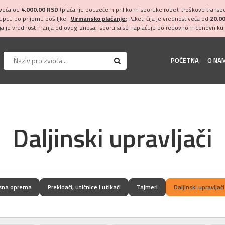
 veća od
4.000,00 RSD
(plaćanje pouzećem prilikom isporuke robe), troškove transpor
kupcu po prijemu pošiljke.
Virmansko plaćanje:
Paketi čija je vrednost veća od
20.0
ija je vrednost manja od ovog iznosa, isporuka se naplaćuje po redovnom cenovniku 
POČETNA
O NA
Daljinski upravljači
sna oprema
Prekidači, utičnice i utikači
Tajmeri
Daljinski upravljači