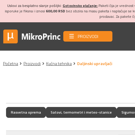
Uslovi za besplatno slanje pošiljki:
Gotovinsko plaćanje:
Paketi čija je vrednost
isporuke je fiksna i iznosi
600,00 RSD
bez obzira na masu paketa i naplaćuje se 
prodavac. Za pakete č
PROIZVODI
Početna
Proizvodi
Kućna tehnika
Daljinski upravljači
Rasvetna oprema
Satovi, termometri i meteo-stanice
Sigurno