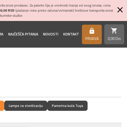
ta snosi prodavac. Za pakete čija je vrednost manja od ovog iznosa, cena
00,00 RSD
(plaćanje robe preko računa/virmanski) troškove transporta snosi
kurirske službe.
shopping_cart
https
MA
NAJČEŠĆA PITANJA
NOVOSTI
KONTAKT
PRIJAVA
0,
00
Din
Lampe za sterilizaciju
Pametna kuća Tuya