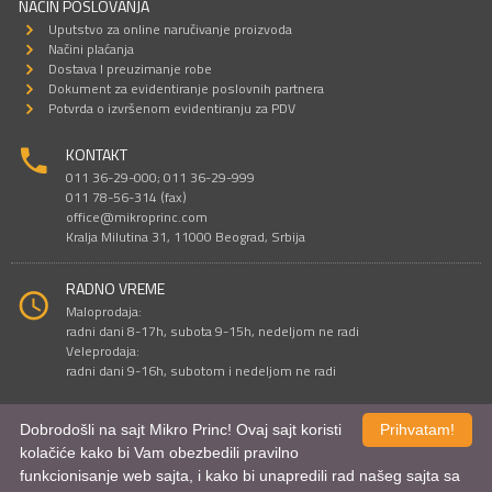
NAČIN POSLOVANJA
Uputstvo za online naručivanje proizvoda
Načini plaćanja
Dostava I preuzimanje robe
Dokument za evidentiranje poslovnih partnera
Potvrda o izvršenom evidentiranju za PDV
KONTAKT
011 36-29-000; 011 36-29-999
011 78-56-314 (fax)
office@mikroprinc.com
Kralja Milutina 31, 11000 Beograd, Srbija
RADNO VREME
Maloprodaja:
radni dani 8-17h, subota 9-15h, nedeljom ne radi
Veleprodaja:
radni dani 9-16h, subotom i nedeljom ne radi
Dobrodošli na sajt Mikro Princ! Ovaj sajt koristi
Prihvatam!
Sve cene su iskazane u dinarima. PDV je uračunat u cenu.
kolačiće kako bi Vam obezbedili pravilno
© Mikro Princ 1999 - 2026. Sva prava su zadržana.
funkcionisanje web sajta, i kako bi unapredili rad našeg sajta sa
Kreirao
*nbgcreator
|
Izdrada Internet prodavnice
,
Izrada sajta
i
mobilnih