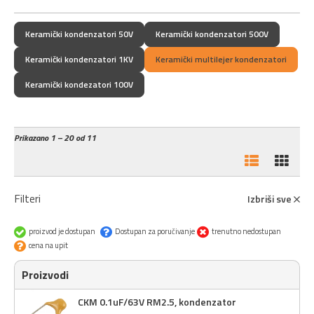
Keramički kondenzatori 50V
Keramički kondenzatori 500V
Keramički kondenzatori 1KV
Keramički multilejer kondenzatori
Keramički kondezatori 100V
Prikazano
1 – 20 od 11
Filteri
Izbriši sve
proizvod je dostupan
Dostupan za poručivanje
trenutno nedostupan
cena na upit
Proizvodi
CKM 0.1uF/63V RM2.5, kondenzator