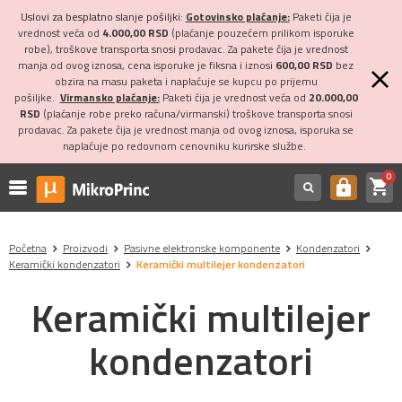
Uslovi za besplatno slanje pošiljki:
Gotovinsko plaćanje:
Paketi čija je
vrednost veća od
4.000,00 RSD
(plaćanje pouzećem prilikom isporuke
robe), troškove transporta snosi prodavac. Za pakete čija je vrednost
manja od ovog iznosa, cena isporuke je fiksna i iznosi
600,00 RSD
bez
obzira na masu paketa i naplaćuje se kupcu po prijemu
pošiljke.
Virmansko plaćanje:
Paketi čija je vrednost veća od
20.000,00
RSD
(plaćanje robe preko računa/virmanski) troškove transporta snosi
prodavac. Za pakete čija je vrednost manja od ovog iznosa, isporuka se
naplaćuje po redovnom cenovniku kurirske službe.
0
shopping_cart
https
Početna
Proizvodi
Pasivne elektronske komponente
Kondenzatori
Keramički kondenzatori
Keramički multilejer kondenzatori
Keramički multilejer
kondenzatori