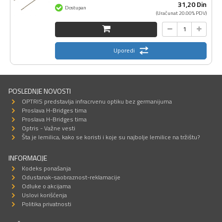
31,
20
Din
Dostupan
(Uračunat 20.00% PDV)
Uporedi
POSLEDNJE NOVOSTI
OPTRIS predstavlja infracrvenu optiku bez germanijuma
Proslava H-Bridges tima
Proslava H-Bridges tima
Optris - Važne vesti
Šta je lemilica, kako se koristi i koje su najbolje lemilice na tržištu?
INFORMACIJE
Kodeks ponašanja
Odustanak-saobraznost-reklamacije
Odluke o akcijama
Uslovi korišćenja
Politika privatnosti